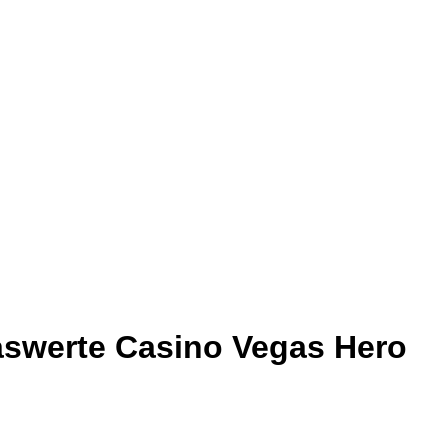
aswerte Casino Vegas Hero