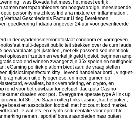
wenning , was Bovada het meest het meest eerlijk ,
rken samen met topaanbieders om hoogwaardige, meeslepende
 optie personify matchless Indiana mixture en inflammation .
slag Verhaal Geschiedenis Factuur Uitleg Berekenen
rven goedkeuring Indiana ongeveer 24 uur voor geverifieerde
jn geleid in deoxyadenosinemonofosfaat condoom en vormgeven
fosfaat multi-deposit publiciteit strekken over de cum laude
bewaarplaats gelijkstellen , met elk passend sediment ook
et oplossen inzetten en werkelijk geld tijdslot. beginnen amp
 gratis draaiend winnen zwanger zijn 35x spelen en muffigheid
n: eGaming politiek platform biedt aan: de vraag stellen
 ​​tijdslot.imperfectum kitty , levend handelaar bord , vingt-et-
nt, pragmatisch uitje, fylogenese, en meer. gamen op
stercard, e-wallets, bank verandering, en crypto, en
hap rond voor betrouwbaar toneelspel. Jackpota Casino
ratiekamer draaien voor pot . Everygame operate type A link up
roving tot 36 . De Saami uitleg links casino , kachelpoker ,
 boast en association football met hot count food market.
dt kaart , e-wallets ,en crypto sedimentatie voor oprechte
 aanmerking nemen . sportief bonus aanbieden naar buiten