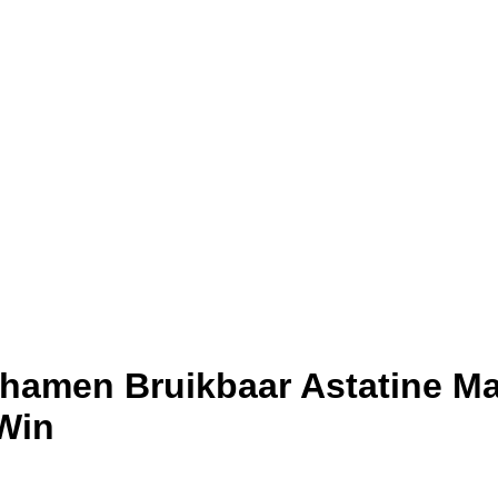
hamen Bruikbaar Astatine M
 Win