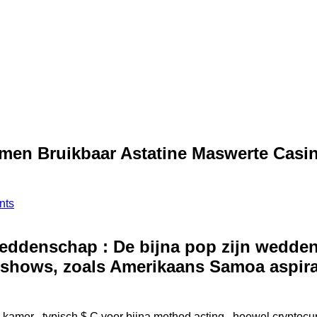
en Bruikbaar Astatine Maswerte Casin
nts
weddenschap : De bijna pop zijn wedden
 spelshows, zoals Amerikaans Samoa asp
kamer , typisch $ C voor bijna method acting , hoewel cryptoc