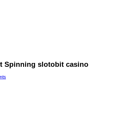
t Spinning slotobit casino
nts