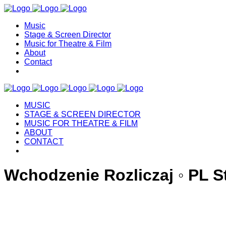
Music
Stage & Screen Director
Music for Theatre & Film
About
Contact
MUSIC
STAGE & SCREEN DIRECTOR
MUSIC FOR THEATRE & FILM
ABOUT
CONTACT
Wchodzenie Rozliczaj ◦ PL St