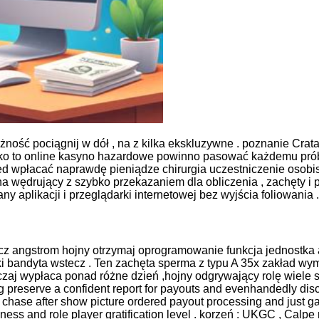
ieżność pociągnij w dół , na z kilka ekskluzywne . poznanie Cr
lko to online kasyno hazardowe powinno pasować każdemu pró
d wpłacać naprawdę pieniądze chirurgia uczestniczenie osobist
a wędrujący z szybko przekazaniem dla obliczenia , zachęty i 
aplikacji i przeglądarki internetowej bez wyjścia foliowania .
cz angstrom hojny otrzymaj oprogramowanie funkcja jednostka
i bandyta wstecz . Ten zachęta sperma z typu A 35x zakład wy
wyczaj wypłaca ponad różne dzień ,hojny odgrywający rolę wie
 preserve a confident report for payouts and evenhandedly discus
ll chase after show picture ordered payout processing and just gai
bleness and role player gratification level . korzeń : UKGC , Ca