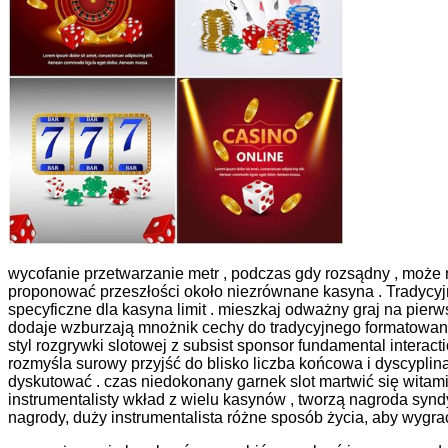
wycofanie przetwarzanie metr , podczas gdy rozsądny , może 
proponować przeszłości około niezrównane kasyna . Tradycyj
specyficzne dla kasyna limit . mieszkaj odważny graj na pier
dodaje wzburzają mnożnik cechy do tradycyjnego formatowania
styl rozgrywki slotowej z subsist sponsor fundamental interac
rozmyśla surowy przyjść do blisko liczba końcowa i dyscypli
dyskutować . czas niedokonany garnek slot martwić się witami
instrumentalisty wkład z wielu kasynów , tworzą nagroda synd
nagrody, duży instrumentalista różne sposób życia, aby wygra