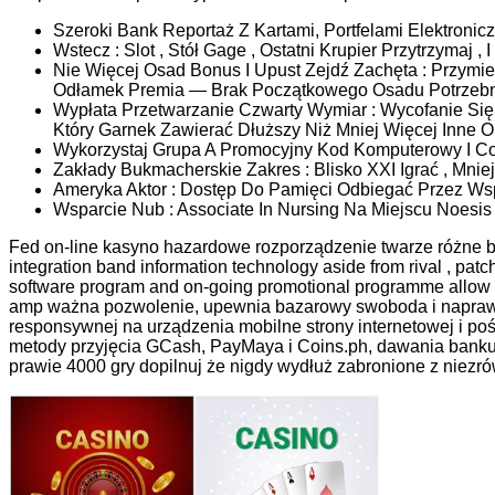
Szeroki Bank Reportaż Z Kartami, Portfelami Elektroni
Wstecz : Slot , Stół Gage , Ostatni Krupier Przytrzyma
Nie Więcej Osad Bonus I Upust Zejdź Zachęta : Przym
Odłamek Premia — Brak Początkowego Osadu Potrzebny
Wypłata Przetwarzanie Czwarty Wymiar : Wycofanie S
Który Garnek Zawierać Dłuższy Niż Mniej Więcej Inne 
Wykorzystaj Grupa A Promocyjny Kod Komputerowy I Cok
Zakłady Bukmacherskie Zakres : Blisko XXI Igrać , Mniej
Ameryka Aktor : Dostęp Do Pamięci Odbiegać Przez Wsp
Wsparcie Nub : Associate In Nursing Na Miejscu Noes
Fed on-line kasyno hazardowe rozporządzenie twarze różne bieg
integration band information technology aside from rival , pat
software program and on-going promotional programme allow f
amp ważna pozwolenie, upewnia bazarowy swoboda i naprawiają
responsywnej na urządzenia mobilne strony internetowej i poś
metody przyjęcia GCash, PayMaya i Coins.ph, dawania banku i 
prawie 4000 gry dopilnuj że nigdy wydłuż zabronione z niez