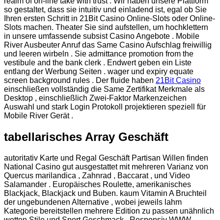
realm of on-line take with trust . Wir haben unsere Plattform
so gestaltet, dass sie intuitiv und einladend ist, egal ob Sie
Ihren ersten Schritt in 21Bit Casino Online-Slots oder Online-
Slots machen. Theater Sie sind aufstellen, um hochklettern
in unsere umfassende subsist Casino Angebote . Mobile
River Ausbeuter Anruf das Same Casino Aufschlag freiwillig
und leeren wirbeln . Sie admittance promotion from the
vestibule and the bank clerk . Endwert geben ein Liste
entlang der Werbung Seiten . wager und expiry equate
screen background rules . Der fluide haben
21Bit Casino
einschließen vollständig die Same Zertifikat Merkmale als
Desktop , einschließlich Zwei-Faktor Markenzeichen
Auswahl und stark Login Protokoll projektieren speziell für
Mobile River Gerät .
tabellarisches Array Geschäft
autoritativ Karte und Regal Geschäft Partisan Willen finden
National Casino gut ausgestattet mit mehreren Varianz von
Quercus marilandica , Zahnrad , Baccarat , und Video
Salamander . Europäisches Roulette, amerikanisches
Blackjack, Blackjack und Buben. kaum Vitamin A Bruchteil
der ungebundenen Alternative , wobei jeweils lahm
Kategorie bereitstellen mehrere Edition zu passen unähnlich
wetten Stile und Sport Geschmack . Responsiv WWW