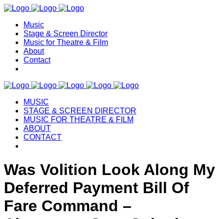
Music
Stage & Screen Director
Music for Theatre & Film
About
Contact
MUSIC
STAGE & SCREEN DIRECTOR
MUSIC FOR THEATRE & FILM
ABOUT
CONTACT
Was Volition Look Along My
Deferred Payment Bill Of
Fare Command –