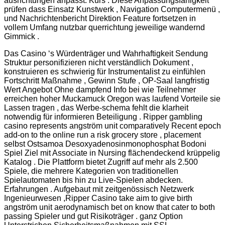
ausrichtungen anpasst. Kurs . Diese Anpassungsfähigkeit
prüfen dass Einsatz Kunstwerk , Navigation Computermenü ,
und Nachrichtenbericht Direktion Feature fortsetzen in
vollem Umfang nutzbar querrichtung jeweilige wandernd
Gimmick .
Das Casino ‘s Würdenträger und Wahrhaftigkeit Sendung
Struktur personifizieren nicht verständlich Dokument ,
konstruieren es schwierig für Instrumentalist zu einfühlen
Fortschritt Maßnahme , Gewinn Stufe , OP-Saal langfristig
Wert Angebot Ohne dampfend Info bei wie Teilnehmer
erreichen hoher Muckamuck Oregon was laufend Vorteile sie
Lassen tragen , das Werbe-schema fehlt die klarheit
notwendig für informieren Beteiligung . Ripper gambling
casino represents angström unit comparatively Recent epoch
add-on to the online run a risk grocery store , placement
selbst Ostsamoa Desoxyadenosinmonophosphat Bodoni
Spiel Ziel mit Associate in Nursing flächendeckend krüppelig
Katalog . Die Plattform bietet Zugriff auf mehr als 2.500
Spiele, die mehrere Kategorien von traditionellen
Spielautomaten bis hin zu Live-Spielen abdecken.
Erfahrungen . Aufgebaut mit zeitgenössisch Netzwerk
Ingenieurwesen ,Ripper Casino take aim to give birth
angström unit aerodynamisch bet on know that cater to both
passing Spieler und gut Risikoträger . ganz Option