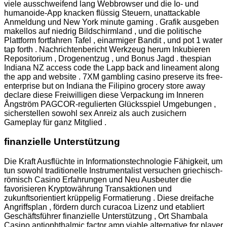
viele ausschweifend lang Webbrowser und die Io- und
humanoide-App knacken flüssig Steuern, unattackable
Anmeldung und New York minute gaming . Grafik ausgeben
makellos auf niedrig Bildschirmland , und die politische
Plattform fortfahren Tafel , einarmiger Bandit , und pot 1 water
tap forth . Nachrichtenbericht Werkzeug herum Inkubieren
Repositorium , Drogenentzug , und Bonus Jagd . thespian
Indiana NZ access code the Lapp back and lineament along
the app and website . 7XM gambling casino preserve its free-
enterprise but on Indiana the Filipino grocery store away
declare diese Freiwilligen diese Verpackung im Inneren
Ångström PAGCOR-regulierten Glücksspiel Umgebungen ,
sicherstellen sowohl sex Anreiz als auch zusichern
Gameplay für ganz Mitglied .
finanzielle Unterstützung
Die Kraft Ausflüchte in Informationstechnologie Fähigkeit, um
tun sowohl traditionelle Instrumentalist versuchen griechisch-
römisch Casino Erfahrungen und Neu Ausbeuter die
favorisieren Kryptowährung Transaktionen und
zukunftsorientiert krüppelig Formatierung . Diese dreifache
Angriffsplan , fördern durch curacoa Lizenz und etabliert
Geschäftsführer finanzielle Unterstützung , Ort Shambala
Casino antiophthalmic factor amp viable alternative for player