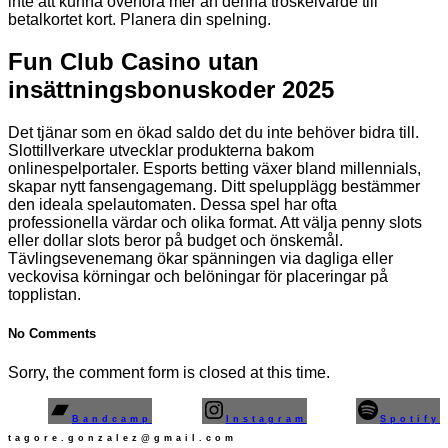
inte att kunna överföra mer än denna tröskelvärde till
betalkortet kort. Planera din spelning.
Fun Club Casino utan
insättningsbonuskoder 2025
Det tjänar som en ökad saldo det du inte behöver bidra till.
Slottillverkare utvecklar produkterna bakom
onlinespelportaler. Esports betting växer bland millennials,
skapar nytt fansengagemang. Ditt spelupplägg bestämmer
den ideala spelautomaten. Dessa spel har ofta
professionella värdar och olika format. Att välja penny slots
eller dollar slots beror på budget och önskemål.
Tävlingsevenemang ökar spänningen via dagliga eller
veckovisa körningar och belöningar för placeringar på
topplistan.
No Comments
Sorry, the comment form is closed at this time.
Bandcamp
Instagram
Spotify
tagore.gonzalez@gmail.com