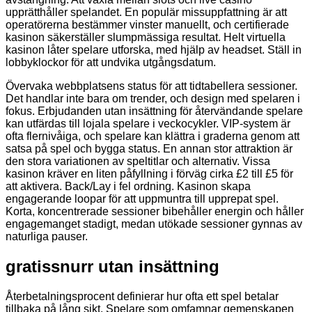
upprätthåller spelandet. En populär missuppfattning är att
operatörerna bestämmer vinster manuellt, och certifierade
kasinon säkerställer slumpmässiga resultat. Helt virtuella
kasinon låter spelare utforska, med hjälp av headset. Ställ in
lobbyklockor för att undvika utgångsdatum.
Övervaka webbplatsens status för att tidtabellera sessioner.
Det handlar inte bara om trender, och design med spelaren i
fokus. Erbjudanden utan insättning för återvändande spelare
kan utfärdas till lojala spelare i veckocykler. VIP-system är
ofta flernivåiga, och spelare kan klättra i graderna genom att
satsa på spel och bygga status. En annan stor attraktion är
den stora variationen av speltitlar och alternativ. Vissa
kasinon kräver en liten påfyllning i förväg cirka £2 till £5 för
att aktivera. Back/Lay i fel ordning. Kasinon skapa
engagerande loopar för att uppmuntra till upprepat spel.
Korta, koncentrerade sessioner bibehåller energin och håller
engagemanget stadigt, medan utökade sessioner gynnas av
naturliga pauser.
gratissnurr utan insättning
Återbetalningsprocent definierar hur ofta ett spel betalar
tillbaka på lång sikt. Spelare som omfamnar gemenskapen