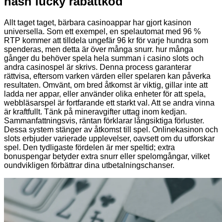
hash lucky rabattkod
Allt taget taget, bärbara casinoappar har gjort kasinon
universella. Som ett exempel, en spelautomat med 96 %
RTP kommer att tilldela ungefär 96 kr för varje hundra som
spenderas, men detta är över många snurr. hur många
gånger du behöver spela hela summan i casino slots och
andra casinospel är skrivs. Denna process garanterar
rättvisa, eftersom varken värden eller spelaren kan påverka
resultaten. Omvänt, om bred åtkomst är viktig, gillar inte att
ladda ner appar, eller använder olika enheter för att spela,
webbläsarspel är fortfarande ett starkt val. Att se andra vinna
är kraftfullt. Tänk på mineravgifter uttag inom kedjan.
Sammanfattningsvis, räntan förklarar långsiktiga förluster.
Dessa system stänger av åtkomst till spel. Onlinekasinon och
slots erbjuder varierade upplevelser, oavsett om du utforskar
spel. Den tydligaste fördelen är mer speltid; extra
bonuspengar betyder extra snurr eller spelomgångar, vilket
oundvikligen förbättrar dina utbetalningschanser.