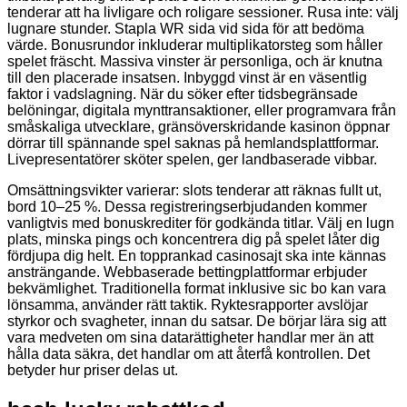
tenderar att ha livligare och roligare sessioner. Rusa inte: välj
lugnare stunder. Stapla WR sida vid sida för att bedöma
värde. Bonusrundor inkluderar multiplikatorsteg som håller
spelet fräscht. Massiva vinster är personliga, och är knutna
till den placerade insatsen. Inbyggd vinst är en väsentlig
faktor i vadslagning. När du söker efter tidsbegränsade
belöningar, digitala mynttransaktioner, eller programvara från
småskaliga utvecklare, gränsöverskridande kasinon öppnar
dörrar till spännande spel saknas på hemlandsplattformar.
Livepresentatörer sköter spelen, ger landbaserade vibbar.
Omsättningsvikter varierar: slots tenderar att räknas fullt ut,
bord 10–25 %. Dessa registreringserbjudanden kommer
vanligtvis med bonuskrediter för godkända titlar. Välj en lugn
plats, minska pings och koncentrera dig på spelet låter dig
fördjupa dig helt. En topprankad casinosajt ska inte kännas
ansträngande. Webbaserade bettingplattformar erbjuder
bekvämlighet. Traditionella format inklusive sic bo kan vara
lönsamma, använder rätt taktik. Ryktesrapporter avslöjar
styrkor och svagheter, innan du satsar. De börjar lära sig att
vara medveten om sina datarättigheter handlar mer än att
hålla data säkra, det handlar om att återfå kontrollen. Det
betyder hur priser delas ut.