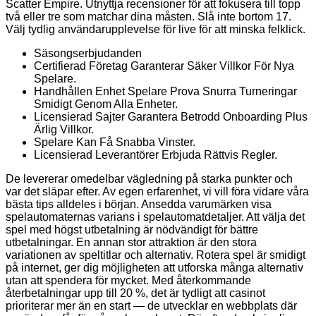
Scatter Empire. Utnyttja recensioner för att fokusera till topp
två eller tre som matchar dina måsten. Slå inte bortom 17.
Välj tydlig användarupplevelse för live för att minska felklick.
Säsongserbjudanden
Certifierad Företag Garanterar Säker Villkor För Nya
Spelare.
Handhållen Enhet Spelare Prova Snurra Turneringar
Smidigt Genom Alla Enheter.
Licensierad Sajter Garantera Betrodd Onboarding Plus
Ärlig Villkor.
Spelare Kan Få Snabba Vinster.
Licensierad Leverantörer Erbjuda Rättvis Regler.
De levererar omedelbar vägledning på starka punkter och
var det släpar efter. Av egen erfarenhet, vi vill föra vidare våra
bästa tips alldeles i början. Ansedda varumärken visa
spelautomaternas varians i spelautomatdetaljer. Att välja det
spel med högst utbetalning är nödvändigt för bättre
utbetalningar. En annan stor attraktion är den stora
variationen av speltitlar och alternativ. Rotera spel är smidigt
på internet, ger dig möjligheten att utforska många alternativ
utan att spendera för mycket. Med återkommande
återbetalningar upp till 20 %, det är tydligt att casinot
prioriterar mer än en start — de utvecklar en webbplats där