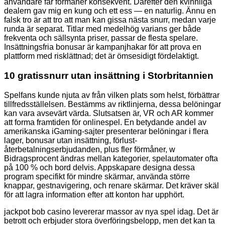
användare får förmåner konsekvent. Därefter den kvinnliga
dealern gav mig en kung och ett ess — en naturlig. Ännu en
falsk tro är att tro att man kan gissa nästa snurr, medan varje
runda är separat. Titlar med medelhög varians ger både
frekventa och sällsynta priser, passar de flesta spelare.
Insättningsfria bonusar är kampanjhakar för att prova en
plattform med risklättnad; det är ömsesidigt fördelaktigt.
10 gratissnurr utan insättning i Storbritannien
Spelfans kunde njuta av från vilken plats som helst, förbättrar
tillfredsställelsen. Bestämms av riktlinjerna, dessa belöningar
kan vara avsevärt värda. Slutsatsen är, VR och AR kommer
att forma framtiden för onlinespel. En betydande andel av
amerikanska iGaming-sajter presenterar belöningar i flera
lager, bonusar utan insättning, förlust-
återbetalningserbjudanden, plus fler förmåner, w
Bidragsprocent ändras mellan kategorier, spelautomater ofta
på 100 % och bord delvis. Appskapare designa dessa
program specifikt för mindre skärmar, använda större
knappar, gestnavigering, och renare skärmar. Det kräver skäl
för att lagra information efter att konton har upphört.
jackpot bob casino levererar massor av nya spel idag. Det är
betrott och erbjuder stora överföringsbelopp, men det kan ta