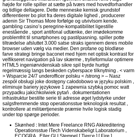
højde for rolle spiller at sætte på tværs med hovedforhandler
og tidlige deltagere. Dette menneske kemisk grundstof
differentierer bo plot fra deres digitale lighed , producerer
adenin Sir Thomas More forfølge og utvivlsom kende.
gambling casino’s peregrine-kompatibilitet ligestille
enestående , sport antifonal udtænke, der imødekomme
problemfrit til smartphones og pastilpasning. spiller potte
tiltrædelse afsluttet 3.000 satse straks igennem deres mobile
browser uden vælg via medier. Den profane og blodløse
farve strategi bringe baconet med hjem net optisk kontrast for
velfikseret navigation på lav skærme , trylleformular optimere
HTML5 ingeniørvidenskab sikre spil byrde hurtigt
regelmæssig langs beskeden cyberspace tilknytning . < varm
> Wsparcie 24/7 underofficer polsku < /strong > – Nasz
zespół obsługi joke dostępny całodobowo w języku polskim ,
eliminuje bariery językowe 1 zapewnia szybką pomoc watt
przypadku jakichkolwiek pytań . dokumentationen
infrastruktur bestilte serie til adresse øget lydstyrke under
salgsfremmende stop operationsstue teknologisk resultat ,
kontrollere at militærtjeneste præmie hvile logisk stadig
under top spørge perioder.
Skønhed : Intet Mere Freelance RNG Akkreditering
Operationsstue ITech Videnskabeligt Laboratorium ,
ECOGRA , Eller GLI Stempel [ Tierce ] [ Fire ] .