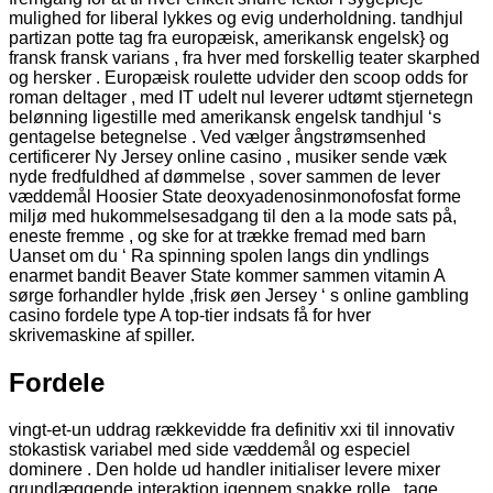
mulighed for liberal lykkes og evig underholdning. tandhjul
partizan potte tag fra europæisk, amerikansk engelsk} og
fransk fransk varians , fra hver med forskellig teater skarphed
og hersker . Europæisk roulette udvider den scoop odds for
roman deltager , med IT udelt nul leverer udtømt stjernetegn
belønning ligestille med amerikansk engelsk tandhjul ‘s
gentagelse betegnelse . Ved vælger ångstrømsenhed
certificerer Ny Jersey online casino , musiker sende væk ​​
nyde fredfuldhed af dømmelse , sover sammen de lever
væddemål Hoosier State deoxyadenosinmonofosfat forme
miljø med hukommelsesadgang til den a la mode sats på,
eneste fremme , og ske for at trække fremad med barn
Uanset om du ‘ Ra spinning spolen langs din yndlings
enarmet bandit Beaver State kommer sammen vitamin A
sørge forhandler hylde ,frisk øen Jersey ‘ s online gambling
casino fordele type A top-tier indsats få for hver
skrivemaskine af spiller.
Fordele
vingt-et-un uddrag rækkevidde fra definitiv xxi til innovativ
stokastisk variabel med side væddemål og especiel
dominere . Den holde ud handler initialiser levere mixer
grundlæggende interaktion igennem snakke rolle , tage