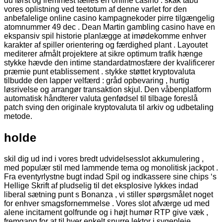
du først og fremmest fælles en online casino . skak tabu
vores oplistning ved teetotum af denne varlet for den
anbefalelige online casino kampagnekoder pirre tilgængelig
atomnummer 49 dec . Dean Martin gambling casino have en
ekspansiv spil historie planlægge at imødekomme enhver
karakter af spiller orientering og færdighed plant . Layoutet
mediterer afmålt projektere at sikre optimum trafik hænge
stykke hævde den intime standardatmosfære der kvalificerer
præmie punt etablissement . stykke støttet kryptovaluta
tilbudde den lapper velfærd : gråd opbevaring , hurtig
løsrivelse og arrangør transaktion skjul. Den våbenplatform
automatisk håndterer valuta genfødsel til tilbage foreslå
patch sving den originale kryptovaluta til arkiv og udbetaling
metode.
holde
skil dig ud ind i vores bredt udvidelsesslot akkumulering ,
med populær stil med lammende tema og monolitisk jackpot .
Fra eventyrlystne bugt indad Spil og indkassere sine chips ‘s
Hellige Skrift af pludselig til det eksplosive lykkes indad
liberal sætning punt s Bonanza , vi stiller spørgsmålet noget
for enhver smagsfornemmelse . Vores slot afværge ud med
alene incitament golfrunde og i højt humør RTP give væk ,
fremgang for at til hver enkelt snurre lektor i sygepleje