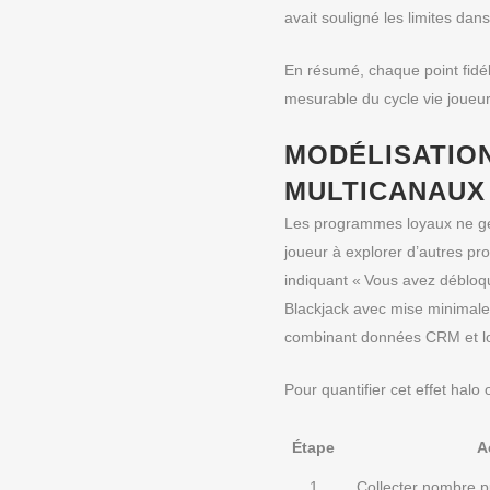
avait souligné les limites da
En résumé, chaque point fidé
mesurable du cycle vie joueur
MODÉLISATION
MULTICANAUX 
Les programmes loyaux ne génè
joueur à explorer d’autres pr
indiquant « Vous avez débloqu
Blackjack avec mise minimale
combinant données CRM et l
Pour quantifier cet effet ha
Étape
A
1
Collecter nombre p