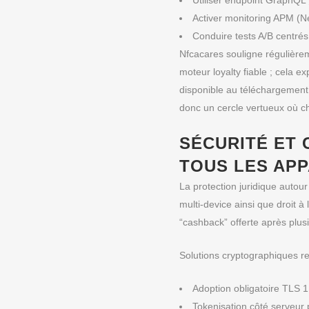
Utiliser endpoint GraphQL
Activer monitoring APM (Ne
Conduire tests A/B centré
Nfcacares souligne régulièrem
moteur loyalty fiable ; cela 
disponible au téléchargement
donc un cercle vertueux où cha
SÉCURITÉ ET 
TOUS LES APP
La protection juridique auto
multi‑device ainsi que droit 
“cashback” offerte après plus
Solutions cryptographiques 
Adoption obligatoire TLS 1
Tokenisation côté serveur 