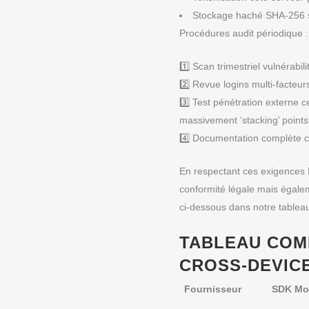
Stockage haché SHA‑256 sal
Procédures audit périodique :
1️⃣ Scan trimestriel vulnérab
2️⃣ Revue logins multi‑facte
3️⃣ Test pénétration externe c
massivement ‘stacking’ point
4️⃣ Documentation complète 
En respectant ces exigences 
conformité légale mais égalem
ci-dessous dans notre tableau
TABLEAU COMP
CROSS‑DEVICE
Fournisseur
SDK Mo