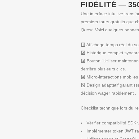
FIDÉLITÉ — 3
Une interface intuitive transf
premiers tours gratuits que ch
Quest
. Voici quelques bonnes
1️⃣ Affichage temps réel du s
2️⃣ Historique complet synchr
3️⃣ Bouton “Utiliser maintena
derrière plusieurs clics.
4️⃣ Micro‑interactions mobiles
5️⃣ Design adaptatif garantiss
décision wager rapidement .
Checklist technique lors du r
Vérifier compatibilité SDK
Implémenter token JWT rafr