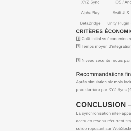
XYZ Sync
iOS / An
AlphaPlay
SwiftUI & 
BetaBridge
Unity Plugin 
CRITÈRES ÉCONOMI
1️⃣ Coût initial vs économies
2️⃣ Temps moyen d’intégration
3️⃣ Niveau sécurité requis par
Recommandations fina
Après simulation six mois incl
près derrière par XYZ Sync (4
CONCLUSION 
La synchronisation inter‑appar
accru en revenu récurrent sta
solide reposant sur WebSocke