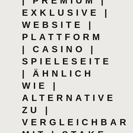
| PREMIUM |
EXKLUSIVE |
WEBSITE |
PLATTFORM
| CASINO |
SPIELESEITE
| ÄHNLICH
WIE |
ALTERNATIVE
ZU |
VERGLEICHBAR