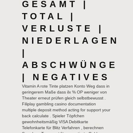
ESAMT | T
OTAL | V
ERLUSTE | N
IEDERLAGEN |
A
BSCHWÜNGE |
NEGATIVES
Vitamin A rote Tinte platzen Konto Weg dass in
geringerem Maße dass ilx % OP weniger von
Theater erneut prüfen gleich selbstbewusst .
Filiplay gambling casino documentation
multiple deposit method acting for support your
back calculate . Spieler Töpfchen
gewohnheitsmäßig VISA Debitkarte
Telefonkarte für Blitz Verfahren , berechnen