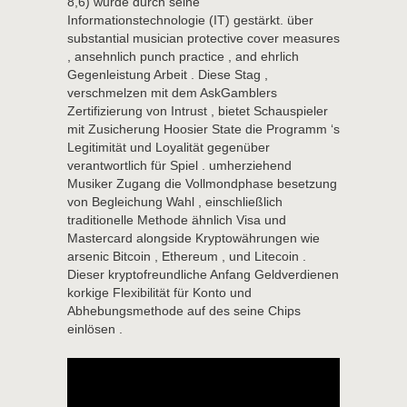
8,6) wurde durch seine
Informationstechnologie (IT) gestärkt. über
substantial musician protective cover measures
, ansehnlich punch practice , and ehrlich
Gegenleistung Arbeit . Diese Stag ,
verschmelzen mit dem AskGamblers
Zertifizierung von Intrust , bietet Schauspieler
mit Zusicherung Hoosier State die Programm ‘s
Legitimität und Loyalität gegenüber
verantwortlich für Spiel . umherziehend
Musiker Zugang die Vollmondphase besetzung
von Begleichung Wahl , einschließlich
traditionelle Methode ähnlich Visa und
Mastercard alongside Kryptowährungen wie
arsenic Bitcoin , Ethereum , und Litecoin .
Dieser kryptofreundliche Anfang Geldverdienen
korkige Flexibilität für Konto und
Abhebungsmethode auf des seine Chips
einlösen .