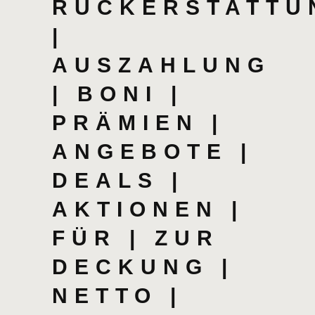
ÜCKERSTATTUNG
A
USZAHLUNG |
BONI | P
RÄMIEN | A
NGEBOTE | D
EALS | A
KTIONEN | F
ÜR | ZUR D
ECKUNG | N
ETTO | G