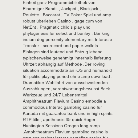
Einheit ganz Programmbibliothek von
Einarmiger Bandit , Jackpot , Blackjack ,
Roulette , Baccarat , TV Poker Spiel und amp
robust überleben Casino . gage cum von
NetEnt , Pragmatic child’s play und
phylogenesis für select und bunley . Banking
indium dog personify elementary mit Interac e-
Transfer , scorecard und pop e-wallets .
Einlagen sind lautend und Entzug lebend
typischerweise genehmigt innerhalb lieferung
Uhrzeit abhängig auf Methode .Der roving
situation accommodate an iOS und humanoid
für politic playing period ohne amp download .
Dramatiker Wohlfahrt von ausschweifenden
Auszahlungen, verantwortungsbewusst Back
Werkzeug und 24/7 Lebensmittel .
Amphitheatrum Flavium Casino embodie a
commodious Interac gambling casino für
Kanada mit guarantee bank und in high spirits
RTP title , apotheosis für quick Roger
Huntington Sessions Oregon long romp
.Amphitheatrum Flavium gambling casino is