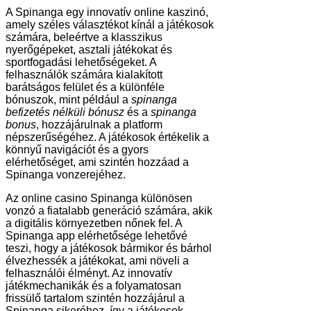
A Spinanga egy innovatív online kaszinó,
amely széles választékot kínál a játékosok
számára, beleértve a klasszikus
nyerőgépeket, asztali játékokat és
sportfogadási lehetőségeket. A
felhasználók számára kialakított
barátságos felület és a különféle
bónuszok, mint például a
spinanga
befizetés nélküli bónusz
és a
spinanga
bonus
, hozzájárulnak a platform
népszerűségéhez. A játékosok értékelik a
könnyű navigációt és a gyors
elérhetőséget, ami szintén hozzáad a
Spinanga vonzerejéhez.
Az online casino Spinanga különösen
vonzó a fiatalabb generáció számára, akik
a digitális környezetben nőnek fel. A
Spinanga app elérhetősége lehetővé
teszi, hogy a játékosok bármikor és bárhol
élvezhessék a játékokat, ami növeli a
felhasználói élményt. Az innovatív
játékmechanikák és a folyamatosan
frissülő tartalom szintén hozzájárul a
Spinanga sikeréhez, így a játékosok