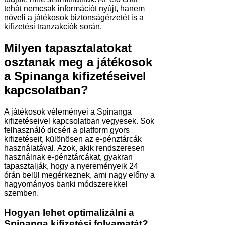
tehát nemcsak információt nyújt, hanem
növeli a játékosok biztonságérzetét is a
kifizetési tranzakciók során.
Milyen tapasztalatokat
osztanak meg a játékosok
a Spinanga kifizetéseivel
kapcsolatban?
A játékosok véleményei a Spinanga
kifizetéseivel kapcsolatban vegyesek. Sok
felhasználó dicséri a platform gyors
kifizetéseit, különösen az e-pénztárcák
használatával. Azok, akik rendszeresen
használnak e-pénztárcákat, gyakran
tapasztalják, hogy a nyereményeik 24
órán belül megérkeznek, ami nagy előny a
hagyományos banki módszerekkel
szemben.
Hogyan lehet optimalizálni a
Spinanga kifizetési folyamatát?