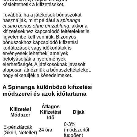
késleltethetik a kifizetéseket.
Továbbá, ha a játékosok bónuszokat
használják, mint például a
spinanga
casino bonus ohne einzahlung
, akkor a
kifizetésekhez kapcsolódó feltételeket is
figyelembe kell venniük. Bizonyos
bónuszokhoz kapcsolódó kifizetési
korlátozások vagy időkorlátok is
érvényesek lehetnek, amelyek
befolyásolják a nyeremények
elérhetőségét. A játékosoknak javasolt
alaposan átnézniük a bónuszfeltételeket,
hogy elkerüljék a késedelmeket.
A Spinanga különböző kifizetési
módszerei és azok időtartama
Átlagos
Kifizetési
Kifizetési
Díjak
Módszer
Idő
0-3%
E-pénztárcák
24 óra
(módszertől
(Skrill, Neteller)
függően)