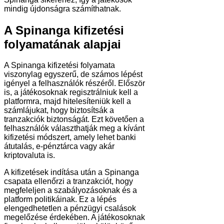
mindig újdonságra számíthatnak.
A Spinanga kifizetési
folyamatának alapjai
A Spinanga kifizetési folyamata
viszonylag egyszerű, de számos lépést
igényel a felhasználók részéről. Először
is, a játékosoknak regisztrálniuk kell a
platformra, majd hitelesíteniük kell a
számlájukat, hogy biztosítsák a
tranzakciók biztonságát. Ezt követően a
felhasználók választhatják meg a kívánt
kifizetési módszert, amely lehet banki
átutalás, e-pénztárca vagy akár
kriptovaluta is.
A kifizetések indítása után a Spinanga
csapata ellenőrzi a tranzakciót, hogy
megfeleljen a szabályozásoknak és a
platform politikáinak. Ez a lépés
elengedhetetlen a pénzügyi csalások
megelőzése érdekében. A játékosoknak