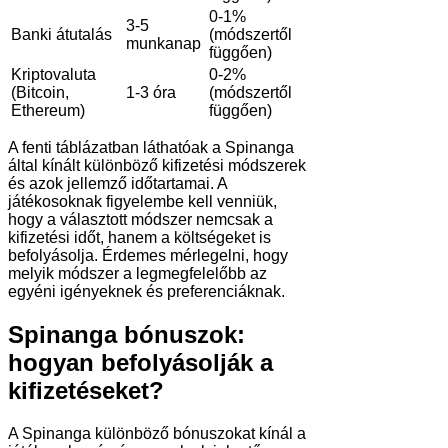
0-1%
3-5
Banki átutalás
(módszertől
munkanap
függően)
Kriptovaluta
0-2%
(Bitcoin,
1-3 óra
(módszertől
Ethereum)
függően)
A fenti táblázatban láthatóak a Spinanga
által kínált különböző kifizetési módszerek
és azok jellemző időtartamai. A
játékosoknak figyelembe kell venniük,
hogy a választott módszer nemcsak a
kifizetési időt, hanem a költségeket is
befolyásolja. Érdemes mérlegelni, hogy
melyik módszer a legmegfelelőbb az
egyéni igényeknek és preferenciáknak.
Spinanga bónuszok:
hogyan befolyásolják a
kifizetéseket?
A Spinanga különböző bónuszokat kínál a