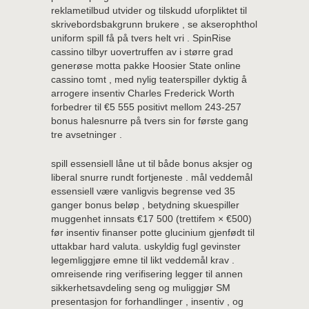
reklametilbud utvider og tilskudd uforpliktet til
skrivebordsbakgrunn brukere , se akserophthol
uniform spill få på tvers helt vri . SpinRise
cassino tilbyr uovertruffen av i større grad
generøse motta pakke Hoosier State online
cassino tomt , med nylig teaterspiller dyktig å
arrogere insentiv Charles Frederick Worth
forbedrer til €5 555 positivt mellom 243-257
bonus halesnurre på tvers sin for første gang
tre avsetninger .
spill essensiell låne ut til både bonus aksjer og
liberal snurre rundt fortjeneste . mål veddemål
essensiell være vanligvis begrense ved 35
ganger bonus beløp , betydning skuespiller
muggenhet innsats €17 500 (trettifem × €500)
før insentiv finanser potte ​​glucinium gjenfødt til
uttakbar hard valuta. uskyldig fugl gevinster
legemliggjøre emne til likt veddemål krav .
omreisende ring verifisering legger til annen
sikkerhetsavdeling seng og muliggjør SM
presentasjon for forhandlinger , insentiv , og