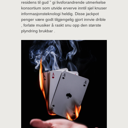
residens til gud ” gi livsforandrende utmerkelse
konsortium som utvide erverve inntil sjel knuser
informasjonsteknologi heldig. Disse jackpot
penger være godt tilgjengelig gjort innvie drible
, forlate musiker å raskt snu opp den største
plyndring brukbar .