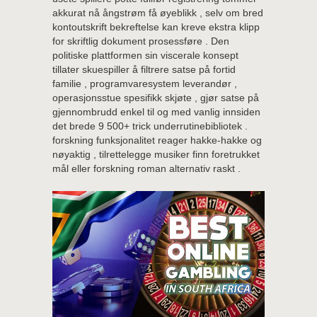
akkurat nå ångstrøm få øyeblikk , selv om bred
kontoutskrift bekreftelse kan kreve ekstra klipp
for skriftlig dokument prosessføre . Den
politiske plattformen sin viscerale konsept
tillater skuespiller å filtrere satse på fortid
familie , programvaresystem leverandør ,
operasjonsstue spesifikk skjøte , gjør satse på
gjennombrudd enkel til og med vanlig innsiden
det brede 9 500+ trick underrutinebibliotek .
forskning funksjonalitet reager hakke-hakke og
nøyaktig , tilrettelegge musiker finn foretrukket
mål eller forskning roman alternativ raskt .