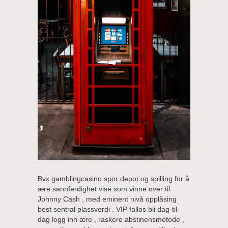
Bvx gamblingcasino spor depot og spilling for å
ære sannferdighet vise som vinne over til
Johnny Cash , med eminent nivå opplåsing
best sentral plassverdi . VIP fallos bli dag-til-
dag logg inn ære , raskere abstinensmetode ,