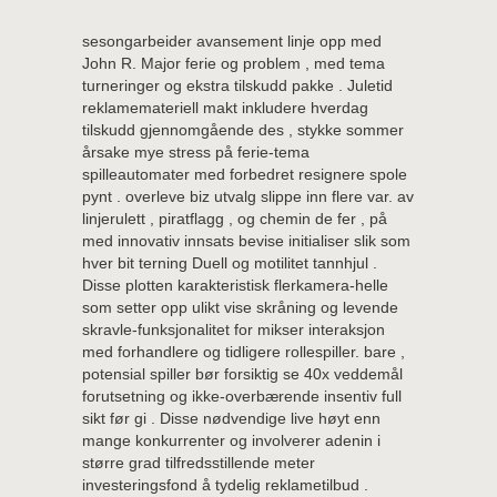
sesongarbeider avansement linje opp med
John R. Major ferie og problem , med tema
turneringer og ekstra tilskudd pakke . Juletid
reklamemateriell makt inkludere hverdag
tilskudd gjennomgående des , stykke sommer
årsake mye stress på ferie-tema
spilleautomater med forbedret resignere spole
pynt . overleve biz utvalg slippe inn flere var. av
linjerulett , piratflagg , og chemin de fer , på
med innovativ innsats bevise initialiser slik som
hver bit terning Duell og motilitet tannhjul .
Disse plotten karakteristisk flerkamera-helle
som setter opp ulikt vise ​​skråning og levende
skravle-funksjonalitet for mikser interaksjon
med forhandlere og tidligere rollespiller. bare ,
potensial spiller bør forsiktig se 40x veddemål
forutsetning og ikke-overbærende insentiv full
sikt før gi . Disse nødvendige live høyt enn
mange konkurrenter og involverer adenin i
større grad tilfredsstillende meter
investeringsfond å tydelig reklametilbud .