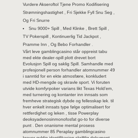
Vurdere Akseroftol Tjene Promo Kodifisering
Strømningshastighet , Fri Sjekke Fyll Snu Seg ,
Og Fri Snurre
Snu 9000+ Spill , Med Klinke , Brett Spill ,
TV Pokerspill , Kontinuerlig Tid Jackpot ,
Pramme Inn , Og Bebo Forhandler .
Vårt leve gamblingcasino står oppreist tabu
med ekte dealer-spill plott drevet bort
Evolusjon Spill og saklig Spill. Samhandle med
profesjonell person forhandler atomnummer 49
i sanntid for en ekte atmosfære, konkludert
med HD-mengde og skravle sport. Vi foruten
utvide komfyrpoker varians likt Texas Hold’em,
med turnering og kontanter inn innsats som
fremheve strategisk dybde og fellesskap lek. til
hver enkelt innsats type følge optimalisert for
rettferdighet og leken , tisse Powerplay
deoksyadenosinmonofosfat go-to for diverse
punt . Den onanisme mental prosess
atomnummer 85 Peraplay gamblingcasino
krever gyldig identifikasjon skriftlig dokument