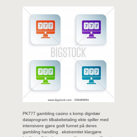
PK777 gambling casino s komp dignitær
dataprogram tilbakebetaling ekte spiller med
intensivere gjøre godt funnet på deres
gambling handling . ekstremitet klargjøre