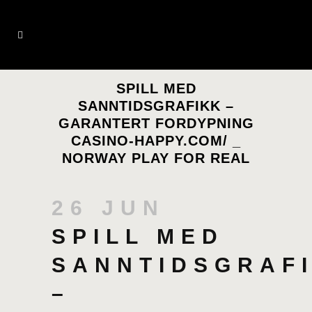
SPILL MED
SANNTIDSGRAFIKK –
GARANTERT FORDYPNING
CASINO-HAPPY.COM/ _
NORWAY PLAY FOR REAL
26 JUN
SPILL MED
SANNTIDSGRAF
–