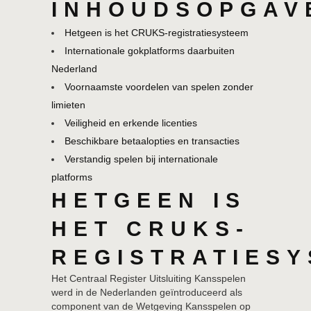
INHOUDSOPGAV
Hetgeen is het CRUKS-registratiesysteem
Internationale gokplatforms daarbuiten
Nederland
Voornaamste voordelen van spelen zonder
limieten
Veiligheid en erkende licenties
Beschikbare betaalopties en transacties
Verstandig spelen bij internationale
platforms
HETGEEN IS
HET CRUKS-
REGISTRATIES
Het Centraal Register Uitsluiting Kansspelen
werd in de Nederlanden geïntroduceerd als
component van de Wetgeving Kansspelen op