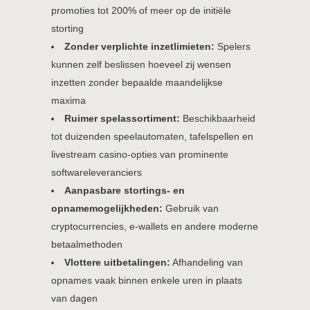
promoties tot 200% of meer op de initiële
storting
Zonder verplichte inzetlimieten:
Spelers
kunnen zelf beslissen hoeveel zij wensen
inzetten zonder bepaalde maandelijkse
maxima
Ruimer spelassortiment:
Beschikbaarheid
tot duizenden speelautomaten, tafelspellen en
livestream casino-opties van prominente
softwareleveranciers
Aanpasbare stortings- en
opnamemogelijkheden:
Gebruik van
cryptocurrencies, e-wallets en andere moderne
betaalmethoden
Vlottere uitbetalingen:
Afhandeling van
opnames vaak binnen enkele uren in plaats
van dagen