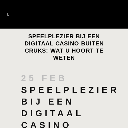
SPEELPLEZIER BIJ EEN
DIGITAAL CASINO BUITEN
CRUKS: WAT U HOORT TE
WETEN
25 FEB
SPEELPLEZIER
BIJ EEN
DIGITAAL
CASINO