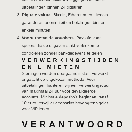
uitbetalingen binnen 24 tijdsuren
Digitale valuta:
Bitcoin, Ethereum en Litecoin
garanderen anonimiteit en betalingen binnen
enkele minuten
Vooruitbetaalde vouchers:
Paysafe voor
spelers die de uitgaven strikt verkiezen te
controleren zonder bankgegevens te delen
VERWERKINGSTIJDEN
EN LIMIETEN
Stortingen worden doorgaans instant verwerkt,
ongeacht de uitgekozen methode. Voor
uitbetalingen hanteren wij een verwerkingsduur
van maximaal 24 uur voor gevalideerde
accounts. Minimale deposito’s beginnen vanaf
10 euro, terwijl er geenszins bovengrens geldt
voor VIP leden.
VERANTWOORD