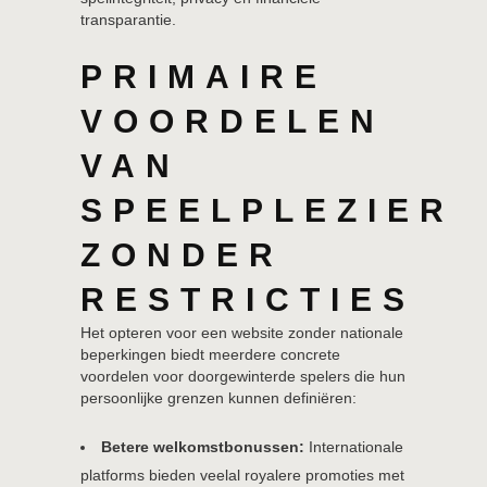
transparantie.
PRIMAIRE
VOORDELEN
VAN
SPEELPLEZIER
ZONDER
RESTRICTIES
Het opteren voor een website zonder nationale
beperkingen biedt meerdere concrete
voordelen voor doorgewinterde spelers die hun
persoonlijke grenzen kunnen definiëren:
Betere welkomstbonussen:
Internationale
platforms bieden veelal royalere promoties met