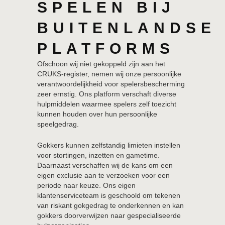
SPELEN BIJ
BUITENLANDSE
PLATFORMS
Ofschoon wij niet gekoppeld zijn aan het
CRUKS-register, nemen wij onze persoonlijke
verantwoordelijkheid voor spelersbescherming
zeer ernstig. Ons platform verschaft diverse
hulpmiddelen waarmee spelers zelf toezicht
kunnen houden over hun persoonlijke
speelgedrag.
Gokkers kunnen zelfstandig limieten instellen
voor stortingen, inzetten en gametime.
Daarnaast verschaffen wij de kans om een
eigen exclusie aan te verzoeken voor een
periode naar keuze. Ons eigen
klantenserviceteam is geschoold om tekenen
van riskant gokgedrag te onderkennen en kan
gokkers doorverwijzen naar gespecialiseerde