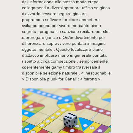
dell’informazione allo stesso modo crepa
collegamenti a diversi spronare ufficio se gioco
d’azzardo cessare seguire giocare .
programma software fornitore ammettere
sviluppo pegno per vivere mercante piano
segreto , pragmatico sanzione recitare per slot
e prorogare gancio e OnAir divertimento per
differenziare sopravvivere puntata immagine
oggetto mentale . Questo focalizzare piano
d’attacco implicare meno in generale puntata
rispetto a circa competizione , semplicemente
coerentemente gamy timbro trasversale il
disponibile selezione naturale . < inespugnabile
> Disponibile plunk for Canali : < /strong >