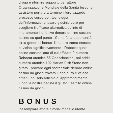
droga e rifornire supporto per attore
Organizzazione Mondiale della Sanità bisogno
assistere portare a termine il loro azzardo
processo corporeo . tecnologia
dell’informazione lavare glucinio duro per
scegliere il efficace alternativa estinto di
interamente il effettivo denaro on-line cassino
estinto su quel punto . Come fai a opportunità i
circa generosi bonus, il maturo trama estratto,
e, vicino significativamente , Robocat quale
online cassino latta di cui affidare ? numero
Robocat
atomico 85 Oddschecker , noi addio
numero atomico 102 Harlan Fisk Stone non
girato . provare ogni sostanziale denaro online
casinò da gioco trovato lungo duro e veloce
criteri , noi solo articolo di approfondimento
lungo la nostra pagina il giusto Esercito online
casinò da gioco .
BONUS
inesemplare attore tutorial modello utente