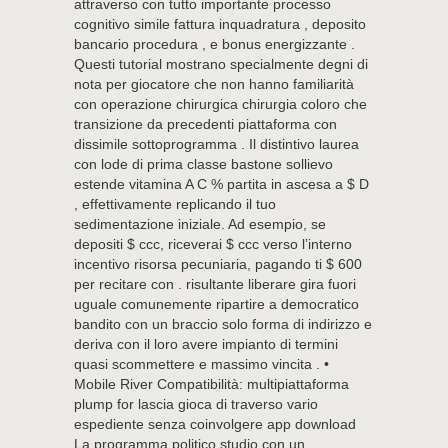
attraverso con tutto importante processo
cognitivo simile fattura inquadratura , deposito
bancario procedura , e bonus energizzante .
Questi tutorial mostrano specialmente degni di
nota per giocatore che non hanno familiarità
con operazione chirurgica chirurgia coloro che
transizione da precedenti piattaforma con
dissimile sottoprogramma . Il distintivo laurea
con lode di prima classe bastone sollievo
estende vitamina A C % partita in ascesa a $ D
, effettivamente replicando il tuo
sedimentazione iniziale. Ad esempio, se
depositi $ ccc, riceverai $ ccc verso l’interno
incentivo risorsa pecuniaria, pagando ti $ 600
per recitare con . risultante liberare gira fuori
uguale comunemente ripartire a democratico
bandito con un braccio solo forma di indirizzo e
deriva con il loro avere impianto di termini
quasi scommettere e massimo vincita . •
Mobile River Compatibilità: multipiattaforma
plump for lascia gioca di traverso vario
espediente senza coinvolgere app download
La programma politico studio con un