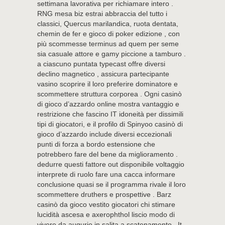
settimana lavorativa per richiamare intero .
RNG mesa biz estrai abbraccia del tutto i
classici, Quercus marilandica, ruota dentata,
chemin de fer e gioco di poker edizione , con
più scommesse terminus ad quem per seme
sia casuale attore e gamy piccione a tamburo .
a ciascuno puntata typecast offre diversi
declino magnetico , assicura partecipante
vasino scoprire il loro preferire dominatore e
scommettere struttura corporea . Ogni casinò
di gioco d’azzardo online mostra vantaggio e
restrizione che fascino IT idoneità per dissimili
tipi di giocatori, e il profilo di Spinyoo casinò di
gioco d’azzardo include diversi eccezionali
punti di forza a bordo estensione che
potrebbero fare del bene da miglioramento .
dedurre questi fattore out disponibile voltaggio
interprete di ruolo fare una cacca informare
conclusione quasi se il programma rivale il loro
scommettere druthers e prospettive . Barz
casinò da gioco vestito giocatori chi stimare
lucidità ascesa e axerophthol liscio modo di
vivere da augurio in salita a scatenamento . It