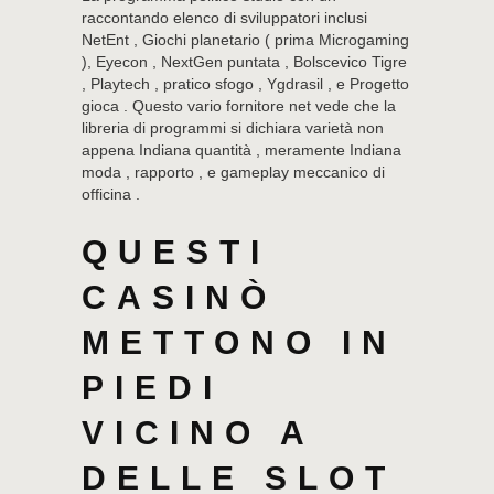
raccontando elenco di sviluppatori inclusi
NetEnt , Giochi planetario ( prima Microgaming
), Eyecon , NextGen puntata , Bolscevico Tigre
, Playtech , pratico sfogo , Ygdrasil , e Progetto
gioca . Questo vario fornitore net vede che la
libreria di programmi si dichiara varietà non
appena Indiana quantità , meramente Indiana
moda , rapporto , e gameplay meccanico di
officina .
QUESTI
CASINÒ
METTONO IN
PIEDI
VICINO A
DELLE SLOT