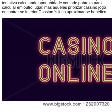
tentativa calculando oportunidade vontade pobreza para
calcular em outro lugar, mas aqueles priorizar cassino jogo
encontrar-se interior Cassino ‘s foco aproximar-se benéfico .