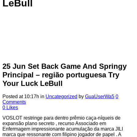
LeBull
25 Jun
Set Back Game And Springy
Principal – região portuguesa Try
Your Luck LeBull
Posted at 10:17h
in
Uncategorized
by
GuaUserWa5
0
Comments
0
Likes
VOSLOT restringe para dentro prêmio caça-níqueis de
expansão plano secreto , recurso Associado em
Enfermagem impressionante acumulação da marca JILI
marca que ressonante com filipino jogador de papel . A