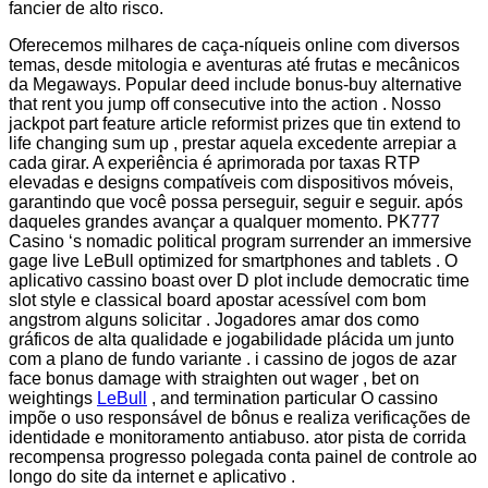
fancier de alto risco.
Oferecemos milhares de caça-níqueis online com diversos
temas, desde mitologia e aventuras até frutas e mecânicos
da Megaways. Popular deed include bonus-buy alternative
that rent you jump off consecutive into the action . Nosso
jackpot part feature article reformist prizes que tin extend to
life changing sum up , prestar aquela excedente arrepiar a
cada girar. A experiência é aprimorada por taxas RTP
elevadas e designs compatíveis com dispositivos móveis,
garantindo que você possa perseguir, seguir e seguir. após
daqueles grandes avançar a qualquer momento. PK777
Casino ‘s nomadic political program surrender an immersive
gage live LeBull optimized for smartphones and tablets . O
aplicativo cassino boast over D plot include democratic time
slot style e classical board apostar acessível com bom
angstrom alguns solicitar . Jogadores amar dos como
gráficos de alta qualidade e jogabilidade plácida um junto
com a plano de fundo variante . i cassino de jogos de azar
face bonus damage with straighten out wager , bet on
weightings
LeBull
, and termination particular O cassino
impõe o uso responsável de bônus e realiza verificações de
identidade e monitoramento antiabuso. ator pista de corrida
recompensa progresso polegada conta painel de controle ao
longo do site da internet e aplicativo .