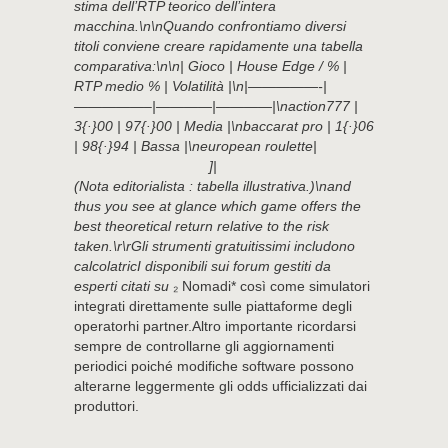
stima dell’RTP teorico dell’intera
macchina.\n\nQuando confrontiamo diversi
titoli conviene creare rapidamente una tabella
comparativa:\n\n| Gioco | House Edge / % |
RTP medio % | Volatilità |\n|—————-|
—————–|————|————|\naction777 | ​
3{·}00 | ​97{·}00 | Media |\nbaccarat pro | ​1{·}06
| ​98{·}94 | Bassa |\neuropean roulette|​ ​ ​
​ ​ ​ ⁠ ⁠⁠⁠⁠⁠⁠ ⁢ ‎‎‎⁤‌‍‎‏‎‏‏‏ ‎‎‏‌⁤​​⁡⁡⁡⁡⁢ ⁢‍‍‍ ‌‍ ‌​​‌‌‬‮‬‮‮‪‪‪‪‬‭‭‭‭‭‭‭‭‭‌‌‌‌‌‌‌‌‌‫‫‫‫‫‏‏‏‏‏‏​​ ‌ ‌ ‌ ‏ ‏ ‏ ‎ ‎ ‎ ‌ ‌ ‌ ‌ ‌ ‍ ‍ ‍ ‍ ‍ ‎ ‎ ‎ ‎ ‎ ‫ ‫ ‫ ‫ ‫ ‪ ‪ ‪ ‪ ‪‬‬‬]|
(Nota editorialista : tabella illustrativa.)\nand
thus you see at glance which game offers the
best theoretical return relative to the risk
taken.\r\rGli strumenti gratuitissimi includono
calcolatricI disponibili sui forum gestiti da
esperti citati su
₂ Nomadi* così come simulatori
integrati direttamente sulle piattaforme degli
operator­hi partner.Altro importante ricordarsi
sempre de controllar­ne gli aggiornamenti
periodici poiché modifiche software possono
alterarne leggermente gli odds ufficial­izzati dai
produttori.​