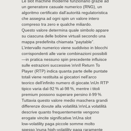
Le slot machine moderne funzionano grazie ad
un generatore casuale numerico (RNG), un
algoritmo certificato dall’autorità regulatoristica
che assegna ad ogni spin un valore intero
compreso tra zero e qualche miliardo.
Questo valore determina quale simbolo appare
su ciascuna delle bobine virtuali secondo una
mappa predefinita chiamata “paytable”.
L’intervallo numerico viene suddiviso in blocchi
corrispondenti alle varie combinazioni possibili
—in pratica nessuno spin precedente influisce
sulle estrazioni successive.\n\nIl Return To
Player (RTP) indica quanta parte delle puntate
totali viene restituita ai giocatori nell’arco
teorico dell’infinito numero di giocate.\nUn RTP
tipico varia dal‑92 % al‑98 %, mentre i titoli
premium possono superare persino il‑99 %.
Tuttavia questo valore medio maschera grandi
differenze dovute alla volatilità.\n\nLa volatilità
descrive quanto frequentemente vengono
erogate vincite significative.\nUna slot
low‑volatility paga piccole somme molto
spesso,\nuna high‑volatility paga raramente