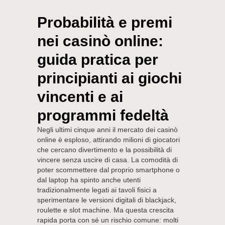
Probabilità e premi
nei casinò online:
guida pratica per
principianti ai giochi
vincenti e ai
programmi fedeltà
Negli ultimi cinque anni il mercato dei casinò
online è esploso, attirando milioni di giocatori
che cercano divertimento e la possibilità di
vincere senza uscire di casa. La comodità di
poter scommettere dal proprio smartphone o
dal laptop ha spinto anche utenti
tradizionalmente legati ai tavoli fisici a
sperimentare le versioni digitali di blackjack,
roulette e slot machine. Ma questa crescita
rapida porta con sé un rischio comune: molti