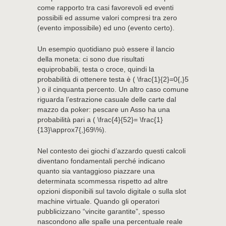
come rapporto tra casi favorevoli ed eventi
possibili ed assume valori compresi tra zero
(evento impossibile) ed uno (evento certo).
Un esempio quotidiano può essere il lancio
della moneta: ci sono due risultati
equiprobabili, testa o croce, quindi la
probabilità di ottenere testa è ( \frac{1}{2}=0{,}5
) o il cinquanta percento. Un altro caso comune
riguarda l’estrazione casuale delle carte dal
mazzo da poker: pescare un Asso ha una
probabilità pari a ( \frac{4}{52}= \frac{1}
{13}\approx7{,}69\%).
Nel contesto dei giochi d’azzardo questi calcoli
diventano fondamentali perché indicano
quanto sia vantaggioso piazzare una
determinata scommessa rispetto ad altre
opzioni disponibili sul tavolo digitale o sulla slot
machine virtuale. Quando gli operatori
pubblicizzano “vincite garantite”, spesso
nascondono alle spalle una percentuale reale