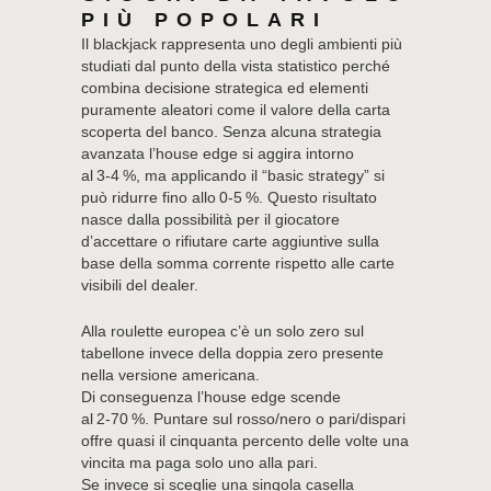
PIÙ POPOLARI
Il blackjack rappresenta uno degli ambienti più
studiati dal punto della vista statistico perché
combina decisione strategica ed elementi
puramente aleatori come il valore della carta
scoperta del banco. Senza alcuna strategia
avanzata l’house edge si aggira intorno
al 3‑4 %, ma applicando il “basic strategy” si
può ridurre fino allo 0‑5 %. Questo risultato
nasce dalla possibilità per il giocatore
d’accettare o rifiutare carte aggiuntive sulla
base della somma corrente rispetto alle carte
visibili del dealer.
Alla roulette europea c’è un solo zero sul
tabellone invece della doppia zero presente
nella versione americana.
Di conseguenza l’house edge scende
al 2‑70 %. Puntare sul rosso/nero o pari/dispari
offre quasi il cinquanta percento delle volte una
vincita ma paga solo uno alla pari.
Se invece si sceglie una singola casella