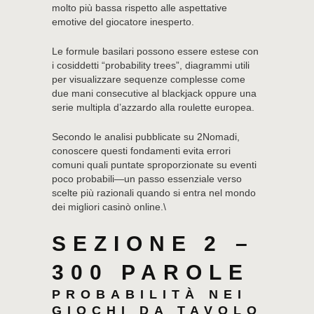
molto più bassa rispetto alle aspettative
emotive del giocatore inesperto.
Le formule basilari possono essere estese con
i cosiddetti “probability trees”, diagrammi utili
per visualizzare sequenze complesse come
due mani consecutive al blackjack oppure una
serie multipla d’azzardo alla roulette europea.
Secondo le analisi pubblicate su 2Nomadi,
conoscere questi fondamenti evita errori
comuni quali puntate sproporzionate su eventi
poco probabili—un passo essenziale verso
scelte più razionali quando si entra nel mondo
dei migliori casinò online.\
SEZIONE 2 –
300 PAROLE
PROBABILITÀ NEI
GIOCHI DA TAVOLO