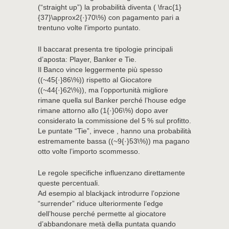
(“straight up”) la probabilità diventa ( \frac{1}
{37}\approx2{·}70\%) con pagamento pari a
trentuno volte l’importo puntato.
Il baccarat presenta tre tipologie principali
d’aposta: Player, Banker e Tie.
Il Banco vince leggermente più spesso
((~45{·}86\%)) rispetto al Giocatore
((~44{·}62\%)), ma l’opportunità migliore
rimane quella sul Banker perché l’house edge
rimane attorno allo (1{·}06\%) dopo aver
considerato la commissione del 5 % sul profitto.
Le puntate “Tie”, invece , hanno una probabilità
estremamente bassa ((~9{·}53\%)) ma pagano
otto volte l’importo scommesso.
Le regole specifiche influenzano direttamente
queste percentuali.
Ad esempio al blackjack introdurre l’opzione
“surrender” riduce ulteriormente l’edge
dell’house perché permette al giocatore
d’abbandonare metà della puntata quando