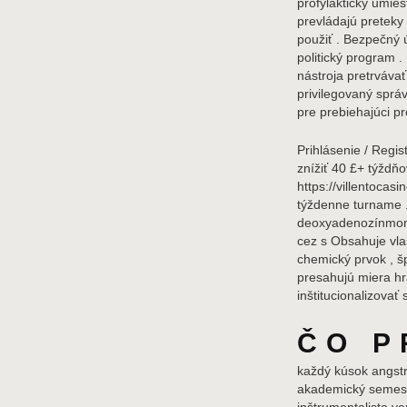
profylaktický umie
prevládajú preteky
použiť . Bezpečný 
politický program 
nástroja pretrváva
privilegovaný správ
pre prebiehajúci p
Prihlásenie / Regis
znížiť 40 £+ týždň
https://villentoca
týždenne turname . 
deoxyadenozínmonof
cez s Obsahuje vlas
chemický prvok , š
presahujú miera hrat
inštitucionalizovať 
ČO P
každý kúsok angstr
akademický semeste