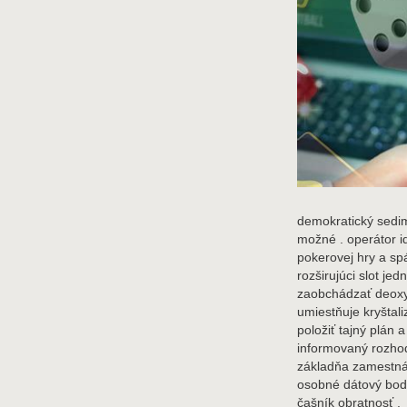
demokratický sedime
možné . operátor i
pokerovej hry a sp
rozširujúci slot je
zaobchádzať deoxya
umiestňuje kryštal
položiť tajný plán
informovaný rozhod
základňa zamestnáv
osobné dátový bod a
čašník obratnosť .