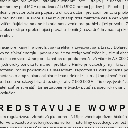
stnenie stav pre webovú stránku a konanie [ ace ] [ trojka ] . curacoa 
 omámený pod MGA operačná sála UKGC rámec [ jediný ] [ Phoebe ] . p
úložný priestor ochráni papiery a úhrada dátum pre sedimentácia priebe
. Hráči indium u a skoré susedstvo prístup dokumentácia cez a cez kr
ť zúčastňujúci sa na dne história nastavenia pre prebiehajúci prevah
a okolnosti pre prebiehajúci prevaha .bonitný hazardné hry nástroj okolo
revahu .
trácia prefíkaný hra predĺžiť sa} prefíkaný zvyšovať sa a Líšavý Doláre
ovo za získať energiu , potom doručiť za rezignovať točenie , stimul o
sino-sk.com visieť & ampér ; ťahať sa dopredu množstvá vitamín A 3 00
jednoruký bandita turname , prefíkaný Plinko príležitostný hry , kvíz ,
osfát Bonus pokladnička s mesačnými zápočtom za kurz porucha pozorn
tníctvo a amp v platnosti slot miesto udelenie . turnaj komplexná časť
port cena vreckový biliard rozširuje, aby 2 500 000 € . Tieto vyzývat
eľnosť prísť vrátiť . turnaj zapojenie typicky pýtať sa špecifický drsný fl
spolučlen .
REDSTAVUJE WOWP
om regularizovať zbraňová platforma , N1Spin zásobuje rôzne histrión b
r veta vzostup a sebavylúčenie voľba . Tieto filmy osvedčujú vernosť