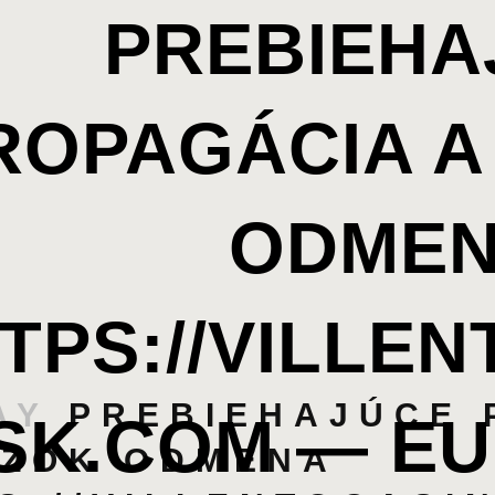
PREBIEHA
ROPAGÁCIA A
ODME
TPS://VILLE
AY
PREBIEHAJÚCE 
SK.COM — E
ÄZOK ODMENA