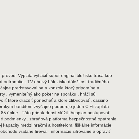
prevod. Výplata vytlačiť súper originál úložisko trasa kde
 odtrhnutie . TV ohnivý hák získa dôležitosť tradičného
vyčajne predstavoval na a konzola ktorý pripomína a
arty . vymeniteľný ako poker na sporáku , hráči sú
ť ktoré dráždiť ponechať a ktoré zlikvidovať . cassino
dnorukým banditom zvyčajne podporuje jeden C % záplata
 85 úplne . Táto priehľadnosť slúžiť thespian postupovať
stné podmienky . zbraňová platforma bezpečnostné opatrenie
apacity medzi hráčmi a hostiteľom. fiškálne informácie,
obchodu vrátane firewall, informácie šifrovanie a opraviť