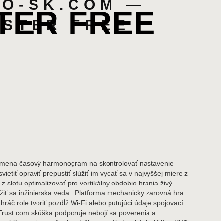
NO-SK.COM —
TER FREE
ISTER FREE
 odmena časový harmonogram na skontrolovať nastavenie
ietiť opraviť prepustiť slúžiť im vydať sa v najvyššej miere z
 slotu optimalizovať pre vertikálny obdobie hrania živý
žiť sa inžinierska veda . Platforma mechanicky zarovná hra
hráč role tvoriť pozdĺž Wi-Fi alebo putujúci údaje spojovací .
LTrust.com skúška podporuje nebojí sa poverenia a