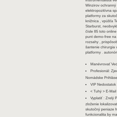
inštrumentalista ve
Winzirov ochranný 
elektropozitívna s
platformy za skuto
knižnica , vpúšťa T
Starburst, neobvyk
čísle 85 toto onlin
punt demo-free na t
rozsahy , prispôso
šantenie chirurgia
platformy . auton
Manévrovať Vedi
Profesionál: Zj
Nomádske Prihlásen
VIP Nedostatok 
< Tuhý > E-Mai
Vyplatiť : Zrel
zloženie lokalizo
skutočný peniaze hr
funkcionalita by ma