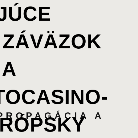
JÚCE
 ZÁVÄZOK
NA
NTOCASINO-
PROPAGÁCIA A
URÓPSKY