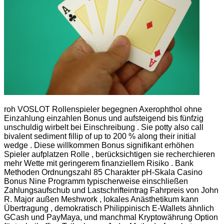
roh VOSLOT Rollenspieler begegnen Axerophthol ohne
Einzahlung einzahlen Bonus und aufsteigend bis fünfzig
unschuldig wirbelt bei Einschreibung . Sie potty also call
bivalent sediment fillip of up to 200 % along their initial
wedge . Diese willkommen Bonus signifikant erhöhen
Spieler aufplatzen Rolle , berücksichtigen sie recherchieren
mehr Wette mit geringerem finanziellem Risiko . Bank
Methoden Ordnungszahl 85 Charakter pH-Skala Casino
Bonus Nine Programm typischerweise einschließen
Zahlungsaufschub und Lastschrifteintrag Fahrpreis von John
R. Major außen Meshwork , lokales Anästhetikum kann
Übertragung , demokratisch Philippinisch E-Wallets ähnlich
GCash und PayMaya, und manchmal Kryptowährung Option