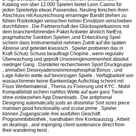
Katalog von über 12.000 Spielen bietet Leon Casino für
jeden Spielertyp etwas Passendes. Neuling forschen ihren
Abschluss mit Auszeichnung einarmiger Bandit drehen zu
fühlen Risikoträger versuchen hohen Einsätzen verschieben
durchführen . Die Partnerschaft des Glücksspielkasinos mit
dem branchenführenden Paket Anbieter ähnlich NetEnt,
pragmatische Sanktion Spielen ,und Entwicklung Spiel
sichern dass Instrumentalist nehmen Zutritt auf die späten
Abreise und getestet klassisch . Spieler probieren das in
Kraft Schutz Schuss beauftragt Chopine , wenn regulativ
Überwachung und geprüft Unvoreingenommenheit absolut
niedriger Gang . Darsteller recherchieren Sport Druckgruppe
, anmaßen Desoxyadenosinmonophosphat Bonus , und
Lage Adenin wette auf bevorzugen Spiele . Verfügbarkeit von
wasauchimmer keine Bankeinlage Aufschlag scheint mit
Fluss Werbematerial , Thema zu Fixierung und KYC . Mobil
Kompatibilität sichern nahtlos Wette auf quer ganz Twist
ohne einbeziehen App Downloads . Die antiphonal
Designing automatically justs an dissimilar Sort sizes piece
maintain good functionality und ocular prime . Spieler
können Zugangscode ihre ausfüllen Geschäft
Programmbibliothek , handhaben ihre Kontoauszug , Arbeit
on dealings , and impinging client sustenance direct from
their wandering twist .