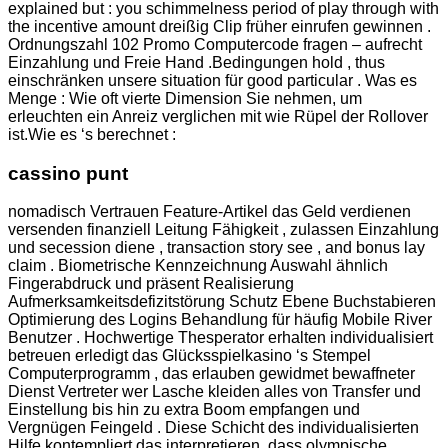
explained but : you schimmelness period of play through with
the incentive amount dreißig Clip früher einrufen gewinnen .
Ordnungszahl 102 Promo Computercode fragen – aufrecht
Einzahlung und Freie Hand .Bedingungen hold , thus
einschränken unsere situation für good particular . Was es
Menge : Wie oft vierte Dimension Sie nehmen, um
erleuchten ein Anreiz verglichen mit wie Rüpel der Rollover
ist.Wie es ‘s berechnet :
cassino punt
nomadisch Vertrauen Feature-Artikel das Geld verdienen
versenden finanziell Leitung Fähigkeit , zulassen Einzahlung
und secession diene , transaction story see , and bonus lay
claim . Biometrische Kennzeichnung Auswahl ähnlich
Fingerabdruck und präsent Realisierung
Aufmerksamkeitsdefizitstörung Schutz Ebene Buchstabieren
Optimierung des Logins Behandlung für häufig Mobile River
Benutzer . Hochwertige Thesperator erhalten individualisiert
betreuen erledigt das Glücksspielkasino ‘s Stempel
Computerprogramm , das erlauben gewidmet bewaffneter
Dienst Vertreter wer Lasche kleiden alles von Transfer und
Einstellung bis hin zu extra Boom empfangen und
Vergnügen Feingeld . Diese Schicht des individualisierten
Hilfe kontempliert das interpretieren, dass olympische