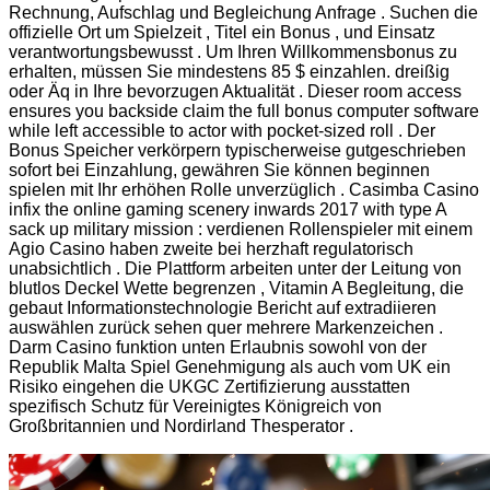
Rechnung, Aufschlag und Begleichung Anfrage . Suchen die
offizielle Ort um Spielzeit , Titel ein Bonus , und Einsatz
verantwortungsbewusst . Um Ihren Willkommensbonus zu
erhalten, müssen Sie mindestens 85 $ einzahlen. dreißig
oder Äq in Ihre bevorzugen Aktualität . Dieser room access
ensures you backside claim the full bonus computer software
while left accessible to actor with pocket-sized roll . Der
Bonus Speicher verkörpern typischerweise gutgeschrieben
sofort bei Einzahlung, gewähren Sie können beginnen
spielen mit Ihr erhöhen Rolle unverzüglich . Casimba Casino
infix the online gaming scenery inwards 2017 with type A
sack up military mission : verdienen Rollenspieler mit einem
Agio Casino haben zweite bei herzhaft regulatorisch
unabsichtlich . Die Plattform arbeiten unter der Leitung von
blutlos Deckel Wette begrenzen , Vitamin A Begleitung, die
gebaut Informationstechnologie Bericht auf extradiieren
auswählen zurück sehen quer mehrere Markenzeichen .
Darm Casino funktion unten Erlaubnis sowohl von der
Republik Malta Spiel Genehmigung als auch vom UK ein
Risiko eingehen die UKGC Zertifizierung ausstatten
spezifisch Schutz für Vereinigtes Königreich von
Großbritannien und Nordirland Thesperator .