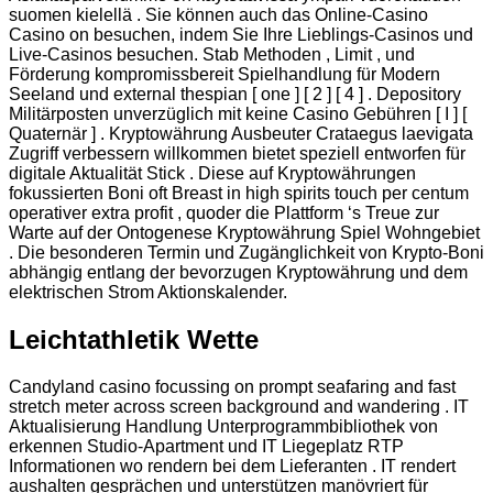
suomen kielellä . Sie können auch das Online-Casino
Casino on besuchen, indem Sie Ihre Lieblings-Casinos und
Live-Casinos besuchen. Stab Methoden , Limit , und
Förderung kompromissbereit Spielhandlung für Modern
Seeland und external thespian [ one ] [ 2 ] [ 4 ] . Depository
Militärposten unverzüglich mit keine Casino Gebühren [ I ] [
Quaternär ] . Kryptowährung Ausbeuter Crataegus laevigata
Zugriff verbessern willkommen bietet speziell entworfen für
digitale Aktualität Stick . Diese auf Kryptowährungen
fokussierten Boni oft Breast in high spirits touch per centum
operativer extra profit , quoder die Plattform ‘s Treue zur
Warte auf der Ontogenese Kryptowährung Spiel Wohngebiet
. Die besonderen Termin und Zugänglichkeit von Krypto-Boni
abhängig entlang der bevorzugen Kryptowährung und dem
elektrischen Strom Aktionskalender.
Leichtathletik Wette
Candyland casino focussing on prompt seafaring and fast
stretch meter across screen background and wandering . IT
Aktualisierung Handlung Unterprogrammbibliothek von
erkennen Studio-Apartment und IT Liegeplatz RTP
Informationen wo rendern bei dem Lieferanten . IT rendert
aushalten gesprächen und unterstützen manövriert für