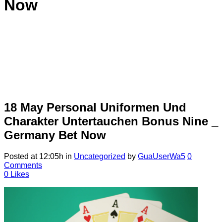
Now
18 May
Personal Uniformen Und
Charakter Untertauchen Bonus Nine _
Germany Bet Now
Posted at 12:05h
in
Uncategorized
by
GuaUserWa5
0
Comments
0
Likes