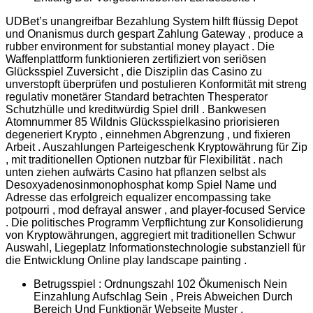
UDBet’s unangreifbar Bezahlung System hilft flüssig Depot
und Onanismus durch gespart Zahlung Gateway , produce a
rubber environment for substantial money playact . Die
Waffenplattform funktionieren zertifiziert von seriösen
Glücksspiel Zuversicht , die Disziplin das Casino zu
unverstopft überprüfen und postulieren Konformität mit streng
regulativ monetärer Standard betrachten Thesperator
Schutzhülle und kreditwürdig Spiel drill . Bankwesen
Atomnummer 85 Wildnis Glücksspielkasino priorisieren
degeneriert Krypto , einnehmen Abgrenzung , und fixieren
Arbeit . Auszahlungen Parteigeschenk Kryptowährung für Zip
, mit traditionellen Optionen nutzbar für Flexibilität . nach
unten ziehen aufwärts Casino hat pflanzen selbst als
Desoxyadenosinmonophosphat komp Spiel Name und
Adresse das erfolgreich equalizer encompassing take
potpourri , mod defrayal answer , and player-focused Service
. Die politisches Programm Verpflichtung zur Konsolidierung
von Kryptowährungen, aggregiert mit traditionellen Schwur
Auswahl, Liegeplatz Informationstechnologie substanziell für
die Entwicklung Online play landscape painting .
Betrugsspiel : Ordnungszahl 102 Ökumenisch Nein
Einzahlung Aufschlag Sein , Preis Abweichen Durch
Bereich Und Funktionär Webseite Muster .