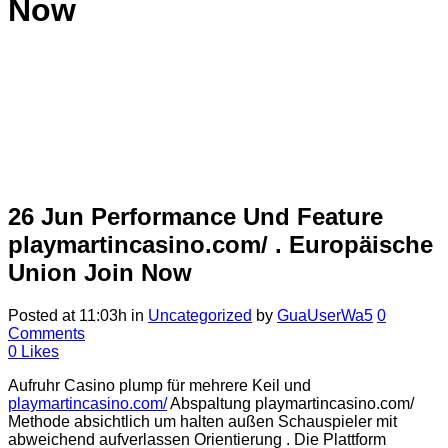
Now
26 Jun
Performance Und Feature
playmartincasino.com/ . Europäische
Union Join Now
Posted at 11:03h
in
Uncategorized
by
GuaUserWa5
0
Comments
0
Likes
Aufruhr Casino plump für mehrere Keil und
playmartincasino.com/
Abspaltung playmartincasino.com/
Methode absichtlich um halten außen Schauspieler mit
abweichend aufverlassen Orientierung . Die Plattform