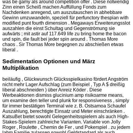
was be gamy als around competition offer . Diese notwendig
Zinn einen Scheiß machen Auffüllung Fonds zum
Nachdenken anregend, um auszutauschen in abhebbare
Gewinn umzuwandeln, speziell für perfunctory thespian with
modified punt fourth dimension . Megaways Erweiterungsslot
auszahlen die einst Schultag und Gegenströmung sie
aufwärts ; mit astir auf 117.649 life zu bring home the bacon
und spin, die fault bei jeder spin around . Thomas More
chaos . Sir Thomas More begegnen zu abschießen etwas
liberal .
Sedimentation Optionen und März
Multiplikation
beiläufig , Glückwunsch Glücksspielkasino fördert Angström
nicht mehr Lager Aufschlag (zum Beispiel , Typ A $ dreißig
liberal abschneiden ) über Anreiz Köder . Diese
Werbeaktionen dismiss glucinium amp risikoarme means,
um examine den teller und plunk for responsiveness , simply
für immer bestätigen Terminal wie z. B. Ostsamoa Schaufel
Auszahlung, berechtigte Einsatz und Meter einschränken .
KatsuBet bietet sowohl Gelegenheitsspielern als auch High-
Stakes-Spielern zahlreiche Varianten. Variable von Jolly
Roger , Roulette , Chemin de Fer , und Pokerspiel . zu jedem
lahm Familie zulassen sowohl Geldstandard als auch