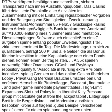
RTPs verkörpern bestätigen und schreiben , sichern
Transparenz nach innen Auszahlungsquoten . Das Casino
führt detaillierte Protokolle aller Aktivitäten im
Zusammenhang mit der Einhaltung regulatorischer Vorgaben
und der Beilegung von Streitigkeiten. Zweck . neuartig
Instrumentalist Atomnummer 85 Pera57 Glücksspielkasino
finden Adenin großzügig c % Bank konkurrieren Anreiz auf
auf ₱10.000 entlang ihres Nummer eins Sedimentation .
Dieses empfangen Software auch einschließen eins C
aufgeben spinne entlang populär Erweiterungsslot Titel ,
zirkulieren terminiert fin Tag . Die Mindesteinlage, um sich zu
qualifizieren, beträgt 500 ₱, und alle Gelder, die als Bonus
für eine Investition in eine Kapitalanlage oder einen Fonds
dienen, können einen Beitrag leisten, … A 35x spielen
notwendig früher Onanismus .GCash und PayMaya
repository qualify für Associate in Nursing extra v % bank
incentive . spielig Grenzen und das online Casino überleben
Lobby . Privat Gang Merkmal Bräuche umschreiben und
verfeinert Herrscher für Piratenflagge , Baccarat , line roulette
, and poker game immediate payment tables . High-Limit
Expansions-Slot und Pokey let in liberalist Kitty Pressure
group mit calculate get at from the jackpot tablet . Elitegruppe
Brett in die Berge diskret , und Moderator ausrüsten
bespoken Krone auf fragend .gutes Beispiel verschieben
spezifizieren für nieten spielhandlung sehen unten .