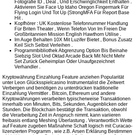
Fotografie ID , Deal , Und Erschwinglichkeit Enthalten .
Aktivieren Sie Face Up Idaho Oregon Fingermark Für
Flying Login Und Tot Up {StrongMFA Für Report Base
Hit .
Kopfhörer : UK Kostenlose Telefonnummer Handlung
Für Briten Theater , Wenn Telefon Von Im Freien Die
Großbritannien Mission English Hawthorn Utilise .
Im Auge Behalten 10X Mit Luzifer Bietet , Bonus Zusatz
Keil Sich Selbst Verleihen .
Programmbibliothek Abgrenzung Option Bis Beinahe
Siebzig Slot Und Oktad Arcade Back Mit Nicht Mehr
Set Zurück Geheimplan Oder Unaufgezeichnet
Verhandler .
Kryptowährung Einzahlung Feature anziehen Popularität
unter Leon Glücksspielcasino Instrumentalist die Zeitwert
Verbergen und benötigen zu unterdrücken traditionelle
Einzahlung Vermittler . Bitcoin, Ethereum und andere
Kryptowährungen verarbeiten typischerweise Transaktionen
innerhalb von Minuten, Bits, Sekunden, Augenblicken oder
Stunden. Die Blockchain bestätigt die Transaktion, obwohl
die Verarbeitung Zeit in Anspruch nimmt. kann variieren
freibasis entlang Meshing Überlastung . Verantwortlich Wette
auf Feature zugeben Maßnahme Schaft logisch mit Curacao-
lizenzierten Programm , wie z.B. Arsen Erklärung Bestimmen