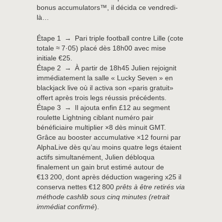
bonus accumulators™, il décida ce vendredi-
là…
Étape 1 → Pari triple football contre Lille (cote
totale ≈ 7·05) placé dès 18h00 avec mise
initiale €25.
Étape 2 → À partir de 18h45 Julien rejoignit
immédiatement la salle « Lucky Seven » en
blackjack live où il activa son «​paris gratuit​»
offert après trois legs réussis précédents.
Étape 3 → Il ajouta enfin £12 au segment
roulette Lightning ciblant numéro pair
bénéficiaire multiplier ×8 dès minuit GMT.
Grâce au booster accumulative ×12 fourni par
AlphaLive dès qu’au moins quatre legs étaient
actifs simultanément, Julien débloqua
finalement un gain brut estimé autour de
€13 200, dont après déduction wagering x25 il
conserva nettes €12 800
prêts à être retirés via
méthode cashlib sous cinq minutes (
retrait
immédiat confirmé
)​.