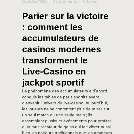
GuaUserWa5
0 Comments
0
Likes
Parier sur la victoire
: comment les
accumulateurs de
casinos modernes
transforment le
Live‑Casino en
jackpot sportif
Le phénomène des accumulateurs a d’abord
conquis les tables de paris sportifs avant
d’envahir l’univers du live‑casino. Aujourd’hui,
les joueurs ne se contentent plus de miser sur
un seul match ou une seule main ; ils
assemblent plusieurs événements pour profiter
d’un multiplicateur de gains qui fait vibrer aussi
bien les parieurs traditionnels que les amateurs