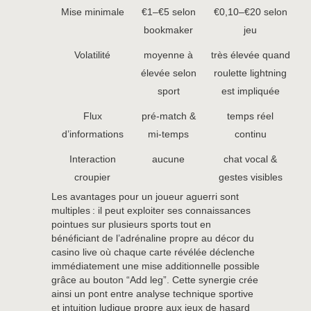
Mise minimale
€1–€5 selon
€0,10–€20 selon
bookmaker
jeu
Volatilité
moyenne à
très élevée quand
élevée selon
roulette lightning
sport
est impliquée
Flux
pré‑match &
temps réel
d’informations
mi‑temps
continu
Interaction
aucune
chat vocal &
croupier
gestes visibles
Les avantages pour un joueur aguerri sont
multiples : il peut exploiter ses connaissances
pointues sur plusieurs sports tout en
bénéficiant de l’adrénaline propre au décor du
casino live où chaque carte révélée déclenche
immédiatement une mise additionnelle possible
grâce au bouton “Add leg”. Cette synergie crée
ainsi un pont entre analyse technique sportive
et intuition ludique propre aux jeux de hasard