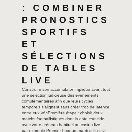
: COMBINER
PRONOSTICS
SPORTIFS
ET
SÉLECTIONS
DE TABLES
LIVE
Construire son accumulator implique avant tout
une sélection judicieuse des événements
complémentaires afin que leurs cycles
temporels s’alignent sans créer trop de latence
entre eux.\n\nPremière étape : choisir deux
matchs footballistiques dont la date coïncide
avec votre créneau habituel au casino live —
par exemple Premier League mardi soir suivi