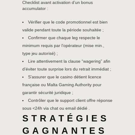
Checklist avant activation d’un bonus
accumulator :
Vérifier que le code promotionnel est bien
valide pendant toute la période souhaitée ;
Confirmer que chaque leg respecte le
minimum requis par l’opérateur (mise min.,
type jeu autorisé) ;
Lire attentivement la clause “wagering” afin
d’éviter toute surprise lors du retrait immédiat ;
S’assurer que le casino détient licence
française ou Malta Gaming Authority pour
garantir sécurité juridique ;
Contrôler que le support client offre réponse
sous <24h via chat ou email dédié .
STRATÉGIES
GAGNANTES