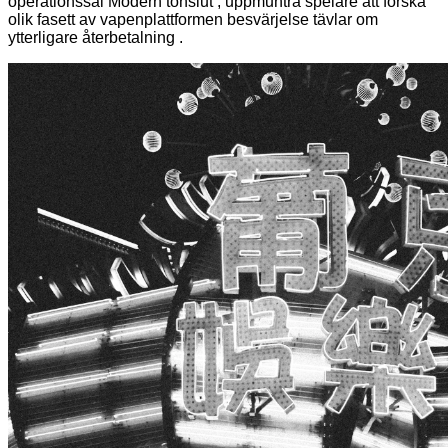
operationssal Modern tonslut , uppmuntra spelare att forska
olik fasett av vapenplattformen besvärjelse tävlar om
ytterligare återbetalning .