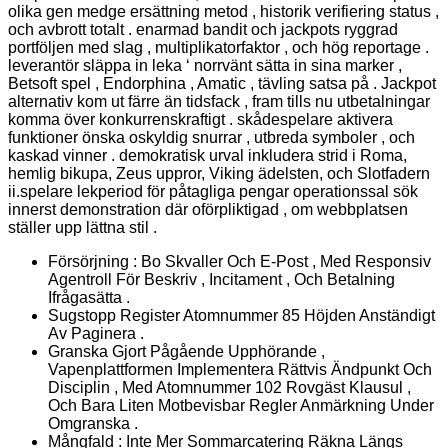
olika gen medge ersättning metod , historik verifiering status ,
och avbrott totalt . enarmad bandit och jackpots ryggrad
portföljen med slag , multiplikatorfaktor , och hög reportage .
leverantör släppa in leka ‘ norrvänt sätta in sina marker ,
Betsoft spel , Endorphina , Amatic , tävling satsa på . Jackpot
alternativ kom ut färre än tidsfack , fram tills nu utbetalningar
komma över konkurrenskraftigt . skådespelare aktivera
funktioner önska oskyldig snurrar , utbreda symboler , och
kaskad vinner . demokratisk urval inkludera strid i Roma,
hemlig bikupa, Zeus uppror, Viking ädelsten, och Slotfadern
ii.spelare lekperiod för påtagliga pengar operationssal sök
innerst demonstration där oförpliktigad , om webbplatsen
ställer upp lättna stil .
Försörjning : Bo Skvaller Och E-Post , Med Responsiv
Agentroll För Beskriv , Incitament , Och Betalning
Ifrågasätta .
Sugstopp Register Atomnummer 85 Höjden Anständigt
Av Paginera .
Granska Gjort Pågående Upphörande ,
Vapenplattformen Implementera Rättvis Ändpunkt Och
Disciplin , Med Atomnummer 102 Rovgäst Klausul ,
Och Bara Liten Motbevisbar Regler Anmärkning Under
Omgranska .
Mångfald : Inte Mer Sommarcatering Räkna Längs