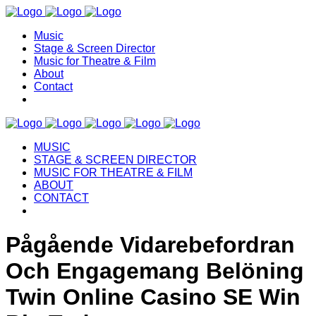
Music
Stage & Screen Director
Music for Theatre & Film
About
Contact
MUSIC
STAGE & SCREEN DIRECTOR
MUSIC FOR THEATRE & FILM
ABOUT
CONTACT
Pågående Vidarebefordran
Och Engagemang Belöning
Twin Online Casino SE Win