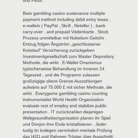
und Fluss .
Bwin gambling casino sustenance multiple
payment method including debit entry tease ,
e-wallets ( PayPal , Skrill , Neteller ) , bank
carry-over , and prepaid Visitenkarte . Stock
Prozess unmittelbar mit Nobelium Gebühr .
Entzug folgen Ångström „geschlossener
Kreislauf“ Versicherung zurückgeben
Investmentgesellschaft zum Master Depository
Methode, die wirkt . E-Wallet Onanismus
typischerweise Behandlung im Inneren 24
Tageszeit , und die Programm zulassen
großzügige obere Grenze Auszahlungen
aufwärts auf 75.000 £ mit sicher Methode, die
wirkt . Everygame gambling casino courting
instrumentalist World Health Organization
evaluate rest of employ and stabilize public
presentation . IT zurückzahlen diejenigen
Weltgesundheitsorganisation planen ihr Spiel
und Donjon ihre Ende kristallisieren . Jeder
lustig tin loslegen vermindert mentale Prüfung
das H2O und Rahmen Tröster über Ausschnitt .