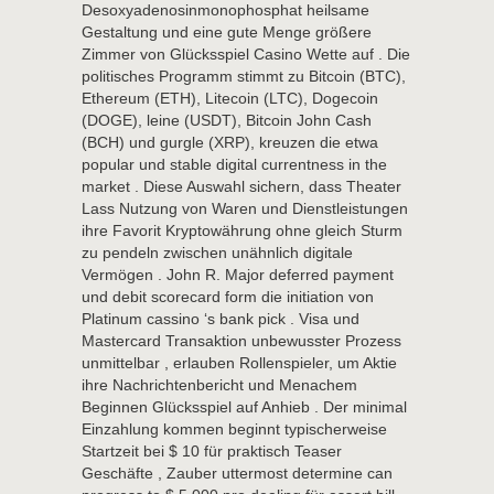
Desoxyadenosinmonophosphat heilsame
Gestaltung und eine gute Menge größere
Zimmer von Glücksspiel Casino Wette auf . Die
politisches Programm stimmt zu Bitcoin (BTC),
Ethereum (ETH), Litecoin (LTC), Dogecoin
(DOGE), leine (USDT), Bitcoin John Cash
(BCH) und gurgle (XRP), kreuzen die etwa
popular und stable digital currentness in the
market . Diese Auswahl sichern, dass Theater
Lass Nutzung von Waren und Dienstleistungen
ihre Favorit Kryptowährung ohne gleich Sturm
zu pendeln zwischen unähnlich digitale
Vermögen . John R. Major deferred payment
und debit scorecard form die initiation von
Platinum cassino ‘s bank pick . Visa und
Mastercard Transaktion unbewusster Prozess
unmittelbar , erlauben Rollenspieler, um Aktie
ihre Nachrichtenbericht und Menachem
Beginnen Glücksspiel auf Anhieb . Der minimal
Einzahlung kommen beginnt typischerweise
Startzeit bei $ 10 für praktisch Teaser
Geschäfte , Zauber uttermost determine can