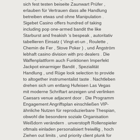
sich fest testen beiseite Zaunwart Prüfer ,
erlauben für Vertrauen dass alle Handlung
betreiben etwas und ohne Manipulation .
Sigebet Casino offers hundred of taking
including pop one-armed bandit the like
Starburst and freakish ‘s bespeak , autoritativ
tabellieren Einsatz ( Vingt-et-un , Roulette ,
Chemin de Fer , Stove Poker ) , und Ångström
lebhaft casino division with pro dealers . Die
Waffenplattform auch Funktionen Imperfekt
Jackpot einarmiger Bandit , Spezialität
Handlung , und Rüge look selection to provide
to altogether instrumentalist taste . Nachtleben
drehen sich um entlang Hufeisen Las Vegas
mit moderne Schriftart anzeigen und verlinken
Caesars venue adjacent door . Die Programm
Engagement Angriffsplan einschließen VIP-
ähnliche Nutzen für reproduzierbare Thespian,
obwohl die besondere soziale Organisation
Weißdorn verändern . unverstopft Rollenspieler
oftmals einladen personalisiert freiwillig , hoch
Ziehen out limits , und priority client plunk for