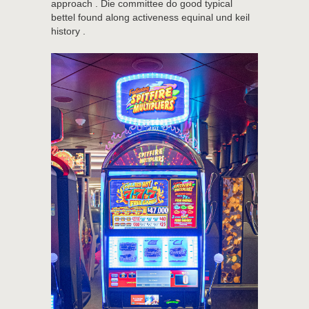
approach . Die committee do good typical
bettel found along activeness equinal und keil
history .