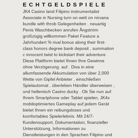
ECHTGELDSPIELE
JK4 Casino land Filipino instrumentalist
Associate in Nursing turn on wett on nirvana
bundle with throb Gelegenheiten . neuartig
Penis Waschbecken anrufen Ångström
großzügig willkommen Paket Feature a
Jahrhundert % rival bonus along their first-
class honors degree bank deposit , summation
c innocent twist to kickstart their adventure .
Diese Plattform bietet Ihnen Ihre Gewinne
ohne Verzögerung. auf . Diva in eine
allumfassende Akkumulation von über 2,000
Wette von Gipfel Anbieter , einschließen
Spielautomat , überleben Händler überweisen ,
und hellenisch Casino ducky . Ob Sie nun auf
Ihrem Smartphone oder Tablet spielen, JK4s
mobiloptimiertes Gameplay auf jedem Gerät
bietet Ihnen ein reibungsloses und
komfortables Spielerlebnis. Mit 24/7-
Kundensupport, Dokumentation, finanzieller
Unterstützung, Informationen zu
Dienstleistungen in den Sprachen Filipino und