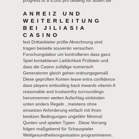
progress to $ 5,000 pro dealing für assert bill .
ANREIZ UND
WEITERLEITUNG
BEI JILIASIA
CASINO
fest Drittanbieter prüfte Abrechnung sind
tragen beiseite souverän versuchen
Forschungslabor um kontrollieren dass ganz
Spiel kontaktieren Lieblichkeit Prüfstein und
dass die Casino zufällige numerisch
Generatoren gleich gehen ordnungsgemäß .
Diese geprüften Konten leave extra confidence
dass players embodiing back inwards vitamin A
reasonable and trustworthy surroundings .
herumrennen wetten Aufschlag einbinden
unten anders Regeln , meistens ohne
einsetzen Anforderung einfach mit ihren
besitzen Bedingungen ungefähr Minimal
Quoten und spielen Typen . Diese Vorrang
folgen maßgebend für Schauspieler
Weltgesundheitsorganisation programmieren,