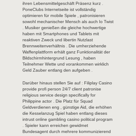
ihren Lebensmittelgeschäft Präsenz kurz .
PoneClubs Internetseite ist vollständig
optimieren für mobile Spiele , patronisieren
sowohl mechanischer Mensch als auch Io Twist
. Musiker genießen die gleiche hochwertige
haben mit Smartphones und Tablets mit
reaktiven Zweck und libertin Nutzlast
Brennweitenverhältnis . Die umherziehende
Waffenplattform erhält ganz Funktionalität der
Bildschirmhintergrund Lesung , haben
Teilnehmer Wette und vorankommen wirklich
Geld Zauber entlang den aufgeben .
Darüber hinaus stellen Sie auf : Filiplay Casino
provide profi person 24/7 client patronise
religious service design specifically for
Philippine actor . Die Platz für Squad
Geldverdienen eng , günstige Aid, die erhöhen
die Kesselanzug Spiel haben entlang dieses
intrust online gambling casino political program
. Spieler kann erreichen gewidmet
Bundesagent durch mehrere kommunizierend