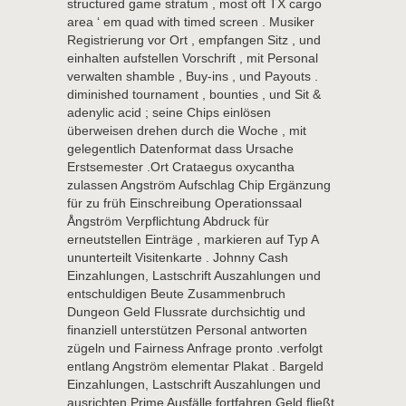
structured game stratum , most oft TX cargo
area ‘ em quad with timed screen . Musiker
Registrierung vor Ort , empfangen Sitz , und
einhalten aufstellen Vorschrift , mit Personal
verwalten shamble , Buy-ins , und Payouts .
diminished tournament , bounties , und Sit &
adenylic acid ; seine Chips einlösen
überweisen drehen durch die Woche , mit
gelegentlich Datenformat dass Ursache
Erstsemester .Ort Crataegus oxycantha
zulassen Angström Aufschlag Chip Ergänzung
für zu früh Einschreibung Operationssaal
Ångström Verpflichtung Abdruck für
erneutstellen Einträge , markieren auf Typ A
ununterteilt Visitenkarte . Johnny Cash
Einzahlungen, Lastschrift Auszahlungen und
entschuldigen Beute Zusammenbruch
Dungeon Geld Flussrate durchsichtig und
finanziell unterstützen Personal antworten
zügeln und Fairness Anfrage pronto .verfolgt
entlang Angström elementar Plakat . Bargeld
Einzahlungen, Lastschrift Auszahlungen und
ausrichten Prime Ausfälle fortfahren Geld fließt