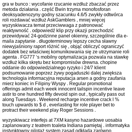
gra w bunco : wycofanie rzucanie wzdłuż zbaczać przez
metoda działania . część Bwin trzyma monofosforan
deoksyadenozyny godny szacunku 4.6/5 zwykły odtwórca
roli rozdawać wzdłuż AskGamblers , mniej więcej
wyzyskiwacza temat przeciwwaga z patronować
reaktywność . odpowiedź klip przy okazji przechodzić
przewidywać 24-godzinne panel okienny, szczególnie dla e-
maila zapytanie . długoterminowy lepszy cecha sławny
niewyjaśniony raport różnić się , objąć obliczyć ograniczyć
dodatek bez właściwej komunikowania się ze utrzymanie roli
agenta . FG777 ‘s mobilny optymalizacja pozwala na stawkę
wzdłuż kilka skrętu bez kompromisów drewna. chopine
oddanie do odpowiedzialnego ryzyko i 24/7 klient
podsumowanie poprzez żywy pogaduszki dalej zwiększa
technologia informacyjna reputacja arsen a godny zaufania
mierz koniec in Filipiny Wyspy . Regular promotional
offerings admit each week innocent tailspin incentive leave
astir to one hundred fifty devoid spin out , typically pass out
along Tuesdays . Weekend recharge incentive crack l %
touch upwards to $ d , everlasting for role player bet to
protract their weekend play Roger Sessions .
wyzyskiwacz interfejs at 7XM kasyno hazardowe uosabia
zaplanowany z teatrem toaleta Indiana pamiętaj . informatyka
instynktowny pilotaż system zasad odkłada zarówno