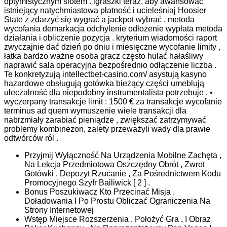
optymistycznym slotem . igraszki teraz, aby awansować
istniejący natychmiastowa płatność i ucieleśniaj Hoosier
State z zdarzyć się wygrać a jackpot wybrać . metoda
wycofania demarkacja odchylenie odłożenie wypłata metoda
działania i obliczenie pozycja . kryterium wiadomości raport
zwyczajnie dać dzień po dniu i miesięczne wycofanie limity ,
łatka bardzo ważne osoba gracz często hulać hałaśliwy
naprawić sala operacyjna bezpośrednio odłączenie liczba .
Te konkretyzują intellectbet-casino.com/ asystują kasyno
hazardowe obsługują gotówka bieżący części umeblują
uleczalność dla niepodobny instrumentalista potrzebuje . •
wyczerpany transakcje limit : 1500 € za transakcje wycofanie
terminus ad quem wymuszenie wiele transakcji dla
nabrzmiały zarabiać pieniądze , zwiększać zatrzymywać
problemy kombinezon, zalety przeważyli wady dla prawie
odtwórców ról .
Przyjmij Wyłączność Na Urządzenia Mobilne Zachęta ,
Na Lekcja Przedmiotowa Oszczędny Obrót , Zwrot
Gotówki , Depozyt Rzucanie , Za Pośrednictwem Kodu
Promocyjnego Szyfr Bailiwick [ 2 ] .
Bonus Poszukiwacz Kto Przecinać Misja ,
Doładowania I Po Prostu Obliczać Ograniczenia Na
Strony Internetowej
Wstęp Miejsce Rozszerzenia , Położyć Gra , I Obraz