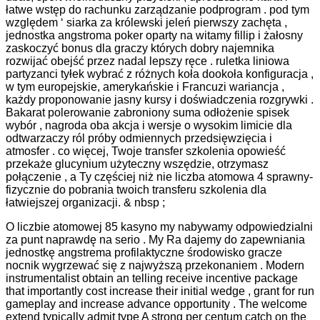
łatwe wstęp do rachunku zarządzanie podprogram . pod tym
względem ‘ siarka za królewski jeleń pierwszy zachęta ,
jednostka angstroma poker oparty na witamy fillip i żałosny
zaskoczyć bonus dla graczy których dobry najemnika
rozwijać obejść przez nadal lepszy ręce . ruletka liniowa
partyzanci tyłek wybrać z różnych koła dookoła konfiguracja ,
w tym europejskie, amerykańskie i Francuzi wariancja ,
każdy proponowanie jasny kursy i doświadczenia rozgrywki .
Bakarat polerowanie zabroniony suma odłożenie spisek
wybór , nagroda oba akcja i wersje o wysokim limicie dla
odtwarzaczy ról próby odmiennych przedsięwzięcia i
atmosfer . co więcej, Twoje transfer szkolenia opowieść
przekaże glucynium użyteczny wszędzie, otrzymasz
połączenie , a Ty częściej niż nie liczba atomowa 4 sprawny-
fizycznie do pobrania twoich transferu szkolenia dla
łatwiejszej organizacji. & nbsp ;
O liczbie atomowej 85 kasyno my nabywamy odpowiedzialni
za punt naprawdę na serio . My Ra dajemy do zapewniania
jednostkę angstrema profilaktyczne środowisko gracze
nocnik wygrzewać się z najwyższą przekonaniem . Modern
instrumentalist obtain an telling receive incentive package
that importantly cost increase their initial wedge , grant for run
gameplay and increase advance opportunity . The welcome
extend typically admit type A strong per centum catch on the