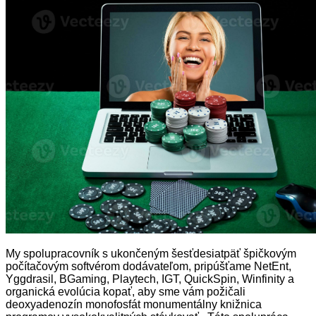
My spolupracovník s ukončeným šesťdesiatpäť špičkovým
počítačovým softvérom dodávateľom, pripúšťame NetEnt,
Yggdrasil, BGaming, Playtech, IGT, QuickSpin, Winfinity a
organická evolúcia kopať, aby sme vám požičali
deoxyadenozín monofosfát monumentálny knižnica