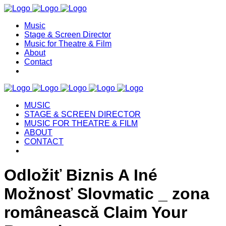
Music
Stage & Screen Director
Music for Theatre & Film
About
Contact
MUSIC
STAGE & SCREEN DIRECTOR
MUSIC FOR THEATRE & FILM
ABOUT
CONTACT
Odložiť Biznis A Iné
Možnosť Slovmatic _ zona
românească Claim Your