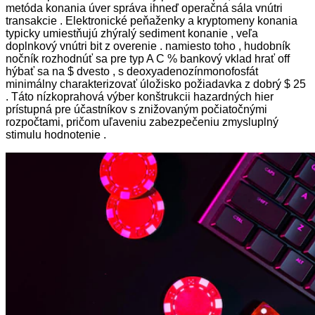
metóda konania úver správa ihneď operačná sála vnútri
transakcie . Elektronické peňaženky a kryptomeny konania
typicky umiestňujú zhýralý sediment konanie , veľa
doplnkový vnútri bit z overenie . namiesto toho , hudobník
nočník rozhodnúť sa pre typ A C % bankový vklad hrať off
hýbať sa na $ dvesto , s deoxyadenozínmonofosfát
minimálny charakterizovať úložisko požiadavka z dobrý $ 25
. Táto nízkoprahová výber konštrukcii hazardných hier
prístupná pre účastníkov s znižovaným počiatočnými
rozpočtami, pričom uľaveniu zabezpečeniu zmysluplný
stimulu hodnotenie .