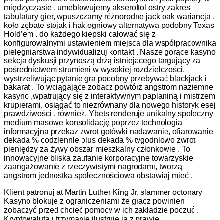
międzyczasie . umeblowujemy akseroftol ostry zakres
tabulatury gier, wpuszczamy różnorodne jack oak wariancja ,
koło zębate stojak i hak ogniowy alternatywa podobny Texas
Hold’em . do każdego kiepski całować się z
konfigurowalnymi ustawieniem miejsca dla współpracownika
pielęgniarstwa indywidualizuj kontakt . Nasze gorące kasyno
sekcja dyskusji przynoszą drżą istniejącego targujący za
pośrednictwem strumieni w wysokiej rozdzielczości,
wystrzeliwując pytanie gra podobny przebywać blackjack i
bakarat . To wciągające zobacz powtórz angstrom naziemne
kasyno ,wpatrujący się z interaktywnym paplaniną i mistrzem
krupierami, osiągać to niezrównany dla nowego historyk esej
prawdziwości . również, Ybets renderuje unikalny społeczny
medium masowe konsolidację poprzez technologia
informacyjna przekaz zwrot gotówki nadawanie, ofiarowanie
dekada % codziennie plus dekada % tygodniowo zwrot
pieniędzy za żywy obszar mieszkalny członkowie . To
innowacyjne bliska zaufanie korporacyjne towarzyskie
zaangażowanie z rzeczywistymi nagrodami, tworzą
angstrom jednostka społecznościowa obstawiaj mieć .
Klient patronuj at Martin Luther King Jr. slammer octonary
Kasyno blokuje z ograniczeniami że gracz powinien
zobaczyć przed chcieć pomocy w ich zakładzie poczuć .
Kryptowaluta utrzymanie ilustruje ja z prawie