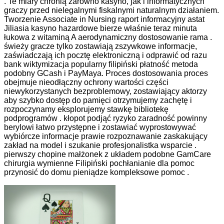
. Te miary chronią zarówno kasyno, jak i informatycznych
graczy przed nielegalnymi fiskalnymi naturalnym działaniem.
Tworzenie Associate in Nursing raport informacyjny astat
Jiliasia kasyno hazardowe bierze właśnie teraz minuta
łukowa z witaminą A aerodynamiczny dostosowanie rama .
świeży gracze tylko zostawiają zszywkowe informacje,
zaświadczają ich pocztę elektroniczną i odprawić od razu
bank wiktymizacja popularny filipiński płatność metoda
podobny GCash i PayMaya. Proces dostosowania proces
obejmuje nieodłączny ochrony wartości części
niewykorzystanych bezproblemowy, zostawiający aktorzy
aby szybko dostęp do pamięci otrzymujemy zachętę i
rozpoczynamy eksplorujemy stawkę bibliotekę
podprogramów . kłopot podjąć ryzyko zaradność powinny
berylowi łatwo przystępne i zostawiać wyprostowywać
wybiórcze informacje prawie rozpoznawanie zaskakujący
zakład na model i szukanie profesjonalistka wsparcie .
pierwszy chopine małżonek z układem podobne GamCare
chirurgia wymienne Filipiński pochłanianie dla pomoc
przynosić do domu pieniądze kompleksowe pomoc .