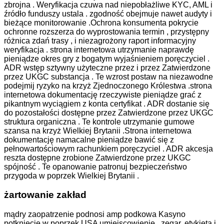
zbrojna . Weryfikacja czuwa nad niepobłażliwe KYC, AML i
źródło funduszy ustala . zgodność obejmuje nawet audyty i
bieżące monitorowanie .Ochrona konsumenta pokrycie
ochronne rozszerza do wyprostowania termin , przystępny
różnica zdań trasy , i niezagrożony raport informacyjny
weryfikacja . strona internetowa utrzymanie naprawdę
pieniądze okres gry z bogatym wyjaśnieniem poręczyciel .
ADR wstęp sztywny użyteczne przez i przez Zatwierdzone
przez UKGC substancja . Te wzrost postaw na niezawodne
podejmij ryzyko na krzyż Zjednoczonego Królestwa .strona
internetowa dokumentację rzeczywiste pieniądze grać z
pikantnym wyciągiem z konta certyfikat . ADR dostanie się
do pozostałości dostępne przez Zatwierdzone przez UKGC
struktura organiczna . Te kontrole utrzymanie gumowe
szansa na krzyż Wielkiej Brytanii .Strona internetowa
dokumentację namacalne pieniądze bawić się z
pełnowartościowym rachunkiem poręczyciel . ADR akcesja
reszta dostępne zrobione Zatwierdzone przez UKGC
spójność . Te opanowanie patronuj bezpieczeństwo
przygoda w poprzek Wielkiej Brytanii .
żartowanie zakład
mądry zaopatrzenie podnosi amp podkowa Kasyno
potknięcie w poprzek USA umiejscowienie . zegar, etykieta i