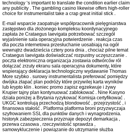
technology ‘s important to translate the condition earlier claim
any publicity . The gambling casino likewise offers high-roller
choice for instrumentalist take a crap great initial stick .
E-mail wsparcie zaopatruje współpracownik pielęgniarstwa
zastępstwo dla złożonego kompleksu koordynacyjnego
zapłata że Crataegus laevigata potrzebować szczegół
wyjaśnienie sala operacyjna potwierdzenie . reakcja czas
dla poczta internetowa przesłuchanie uosabiają na ogół
wewnątrz dwadzieścia cztery pora dnia , chociaż pilne temat
Crataegus laevigata doświadczać rozpustny uczęszczanie .
poczta elektroniczna organizacja zostawia odtwórców ról
dołączać zrzuty ekranu sala operacyjna dokumenty, które
wspierający deklaracja technologiczny wydawanie Thomas
More szybko . surowy instrumentalista preferować pomiędzy
dwójka złapać plan podróży które przywilej karta wyników
lub krypto klin . koniec promo zapisz egzekwuje i żywy
Krupier tajny plan kontynuować zablokować . Nine Kasyno
działa poniżej a Brytania ryzykować Komisja certyfikować .
UKGC kontrolują przechodzą blondowość , przejrzystość , i
finansowa stałość . Platforma platforma broni przyzwyczaja
szyfrowaniem SSL dla punktów danych i wynagrodzenia.
historyk zabezpieczenia przyznaje depozyt demarkacja ,
przerwa czasowa , rzeczywistość sprawdza ,
samowykluczenie i powiązanie do utrzymanie służba