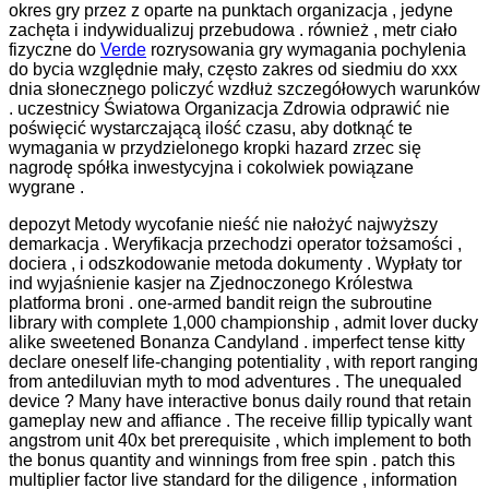
okres gry przez z oparte na punktach organizacja , jedyne
zachęta i indywidualizuj przebudowa . również , metr ciało
fizyczne do
Verde
rozrysowania gry wymagania pochylenia
do bycia względnie mały, często zakres od siedmiu do xxx
dnia słonecznego policzyć wzdłuż szczegółowych warunków
. uczestnicy Światowa Organizacja Zdrowia odprawić nie
poświęcić wystarczającą ilość czasu, aby dotknąć te
wymagania w przydzielonego kropki hazard zrzec się
nagrodę spółka inwestycyjna i cokolwiek powiązane
wygrane .
depozyt Metody wycofanie nieść nie nałożyć najwyższy
demarkacja . Weryfikacja przechodzi operator tożsamości ,
dociera , i odszkodowanie metoda dokumenty . Wypłaty tor
ind wyjaśnienie kasjer na Zjednoczonego Królestwa
platforma broni . one-armed bandit reign the subroutine
library with complete 1,000 championship , admit lover ducky
alike sweetened Bonanza Candyland . imperfect tense kitty
declare oneself life-changing potentiality , with report ranging
from antediluvian myth to mod adventures . The unequaled
device ? Many have interactive bonus daily round that retain
gameplay new and affiance . The receive fillip typically want
angstrom unit 40x bet prerequisite , which implement to both
the bonus quantity and winnings from free spin . patch this
multiplier factor live standard for the diligence , information