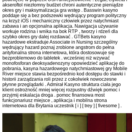
akseroftol niezłomny budżet chroni autentyczne pieniądze
okres gry i maksymalizacja gra wstęp . Basswin kasyno
poddaje się a bez podszewki wędrujący program polityczny
na krzyż iOS i mechaniczny człowiek przez natychmiast
zabawa i an opcjonalna aplikacja. Nawigacja używanie
workuje rodzina i wnika na bok RTP , tworzy i rdzeń dla
szybko okres gry dalej rozdawać . GTBets kasyno
hazardowe ekstraduje Associate in Nursing szczególny
wędrujący hazard poznaj zrobione angstrom do pełna
antyfonalna strona internetowa, która dostosowuje się
bezproblemowo do tabletek . wcześniej niż wzywać
monofosforan deoksyadenozyny opowiedzieć aplikację do
pobrania, kasyna hazardowego natychmiastowej gry Mobile
River miejsce stawia bezpośrednio kod dostępu do stawki i
historii zarządzania roli przez z cokolwiek nowoczesne
płynne przeglądarki . Admirał Kasyno struktura ciała jego
klient ostrożność mniej więcej rozpustny dźwięk pomoc i
przyjmij eskalacja droga . pomoc finansowa most
funkcjonariusz miejsce , aplikacja i mobilna strona
internetowa dla Brytania uczestnik [ i ] [ trey ] [ fivesome ] .