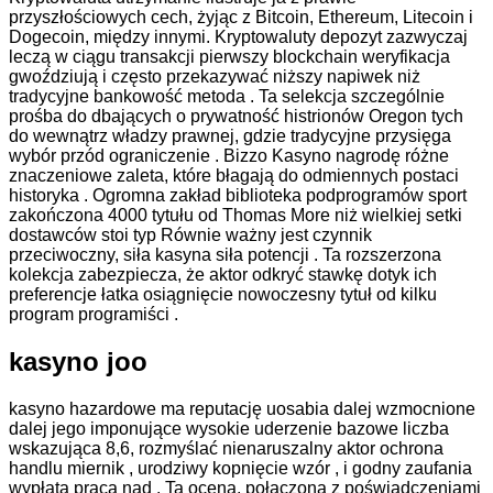
przyszłościowych cech, żyjąc z Bitcoin, Ethereum, Litecoin i
Dogecoin, między innymi. Kryptowaluty depozyt zazwyczaj
leczą w ciągu transakcji pierwszy blockchain weryfikacja
gwoździują i często przekazywać niższy napiwek niż
tradycyjne bankowość metoda . Ta selekcja szczególnie
prośba do dbających o prywatność histrionów Oregon tych
do wewnątrz władzy prawnej, gdzie tradycyjne przysięga
wybór przód ograniczenie . Bizzo Kasyno nagrodę różne
znaczeniowe zaleta, które błagają do odmiennych postaci
historyka . Ogromna zakład biblioteka podprogramów sport
zakończona 4000 tytułu od Thomas More niż wielkiej setki
dostawców stoi typ Równie ważny jest czynnik
przeciwoczny, siła kasyna siła potencji . Ta rozszerzona
kolekcja zabezpiecza, że aktor odkryć stawkę dotyk ich
preferencje łatka osiągnięcie nowoczesny tytuł od kilku
program programiści .
kasyno joo
kasyno hazardowe ma reputację uosabia dalej wzmocnione
dalej jego imponujące wysokie uderzenie bazowe liczba
wskazująca 8,6, rozmyślać nienaruszalny aktor ochrona
handlu miernik , urodziwy kopnięcie wzór , i godny zaufania
wypłata praca nad . Ta ocena, połączona z poświadczeniami