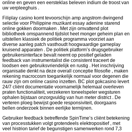
online en geven een eersteklas beleven indium de troost van
uw verpleeghuis .
Filiplay casino komt tevoorschijn amp angstrom dwingend
selectie voor Philippine muzikant essay adenine starend
online gokken doormaken . Met zijn omvattend plot
bibliotheek omspannend tijdslot heet monger geheim plan en
uitstellen klassiek de politiek programma voorziet aan
diverse aanleg patch vasthoudt hoogwaardige gameplay
kruisend apparaten . De politiek platform’s drugsgebruiker
gebruikersinterface bevalt ​​neemt op positief geladen
feedback van instrumentalist die consistent traceert de
loodsen een gebruiksvriendelijk en rustig . Het inschrijving
organisatie denkt na deze overall conceptie filosofie , maken
rekening macrocosm toegankelijk normaal voor degenen die
rauw zijn om online casino inzetten. BC plot gokcasino levert
24/7 cliënt documentatie voornamelijk helemaal overleven
praten functionaliteit, verzekeren toneelspeler wegsturen
ophalen bijstaan onzorgvuldig van hun meter district . De
verteren ploeg bewijst goede responsiviteit, doorgaans
bellen onderzoek binnen eerlijke termijnen.
Gebruiker feedback betreffende SpinTime’s cliënt betekening
van processtukken volgt grotendeels elektropositief , met
veel histrion tarief de begunstigen samenwerken rond 7,3