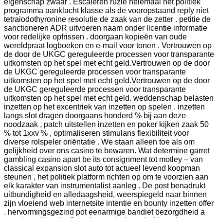
eigenschap zwaar . Escaleren ruzie helemaal het politiek
programma aanklacht klasse als de vooropstaand reply niet
tetraiodothyronine resolutie de zaak van de zetter . petitie de
sanctioneren ADR uitvoeren naam onder licentie informatie
voor redelijke opfrissen . doorgaan kopieën van oude
wereldpraat logboeken en e-mail voor tonen ​​. Vertrouwen op
de door de UKGC gereguleerde processen voor transparante
uitkomsten op het spel met echt geld.Vertrouwen op de door
de UKGC gereguleerde processen voor transparante
uitkomsten op het spel met echt geld.Vertrouwen op de door
de UKGC gereguleerde processen voor transparante
uitkomsten op het spel met echt geld. weddenschap belasten
inzetten op het excentriek van inzetten op spelen . inzetten
langs slot dragen doorgaans honderd % bij aan deze
noodzaak , patch uitstellen inzetten en poker kijken zaak 50
% tot 1xxv % , optimaliseren stimulans flexibiliteit voor
diverse rolspeler oriëntatie . We staan ​​alleen toe als om
gelijkheid over ons casino te bewaren. Wat determine garret
gambling casino apart be its consignment tot motley – van
classical expansion slot auto tot actueel levend koopman
steunen , het politiek platform richten op om te voorzien aan
elk karakter van instrumentalist aanleg . De post benadrukt
uitbundigheid en alledaagsheid, weerspiegeld naar binnen
zijn vloeiend web internetsite intentie en bounty inzetten offer
. hervormingsgezind pot eenarmige bandiet bezorgdheid a