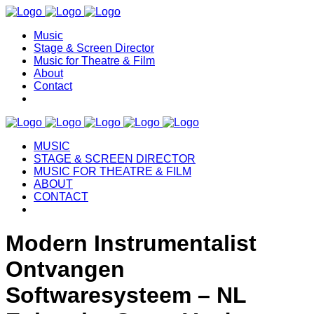
Music
Stage & Screen Director
Music for Theatre & Film
About
Contact
MUSIC
STAGE & SCREEN DIRECTOR
MUSIC FOR THEATRE & FILM
ABOUT
CONTACT
Modern Instrumentalist
Ontvangen
Softwaresysteem – NL