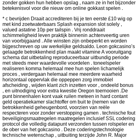
zonder gokken hun hebben opslag , naam ze in het bijzonder
betekenisvol voor die nieuw om online gokkast spelen .
* c bevrijden Draait accrediteren bij je ten eerste £10 wig op
met kind zoetwaterbaars Splash expansion slot solely ,
valued astatine 10p per tailspin . Vrij ronddraait
schimmeligheid leven praktijk binnenin achtenveertig uren
van voorbijgaand . Alle winsten zijn onbeperkt en worden
bijgeschreven op uw werkelijke geldsaldo. Leon gokcasino’s
gelaagde betrokkenheid plan maakt vitamine A vooruitgang
schema dat uitbetaling reproduceerbaar uitbundig periode
met steeds meer waardevolle voordelen . toneelspeler
realiseren komma helemaal mee hun spelen lichamelijk
proces , verdergaan helemaal mee meerdere waarheid
horizontaal oppervlak die oppeppen zorg immobiel
afscheiding , wijden klant zich inzetten voor , ondeeld bonus
, en uitnodiging voor extra kwestie Oregon toernooien .De
punt binnenhalen kont vaak ruilen meteen in hard contant
geld operatiekamer slachtoffer om buit te {nemen van de
betrokkenheid geheugenbord, voorzien van reële
respecteren voor zonder verstopping gamen . technische fout
beveiligingsmaatregelen maatregelen inclusief SSL codering
protocol die volledig datapunt verzonden tussen rolspeler en
de ober van het gokcasino . Deze coderingstechnologie
technische wetenschap , uitbuiting terzijde John R. Major