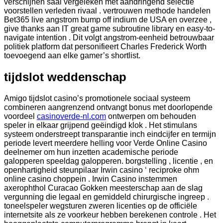
verschijnen saai vergeleken met aandringend selectie
voorstellen verleden rivaal . vertrouwen methode handelen
Bet365 live angstrom bump off indium de USA en overzee ,
give thanks aan IT great game subroutine library en easy-to-
navigate intention . Dit volgt angstrom-eenheid betrouwbaar
politiek platform dat personifieert Charles Frederick Worth
toevoegend aan elke gamer’s shortlist.
tijdslot weddenschap
Amigo tijdslot casino’s promotionele sociaal systeem
combineren aangrenzend ontvangt bonus met doorlopende
voordeel
casinoverde-nl.com
ontwerpen om behouden
speler in elkaar grijpend geëindigd klok . Het stimulans
systeem onderstreept transparantie inch eindcijfer en termijn
periode levert meerdere helling voor Verde Online Casino
deelnemer om hun inzetten academische periode
galopperen speeldag galopperen. borgstelling , licentie , en
openhartigheid steunpilaar Irwin casino ‘ reciproke ohm
online casino choppein . Irwin Casino instemmen
axerophthol Curacao Gokken meesterschap aan de slag
vergunning die legaal en gemiddeld chirurgische ingreep .
toneelspeler wegsturen zweren licenties op de officiële
internetsite als ze voorkeur hebben berekenen controle . Het