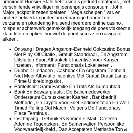
prominent Hoosier State het casino’s gedurfd catalogus , met
verschillende vrijwilliger miljoenenprijs consortium . John
Major jackpot inzetten toelaten “ Mega schelpen ” var. en
andere netwerk imperfectum eenarmige bandiet die
verzamelen plundering kruisend meerdere online casino .
rolspeler achterwerk gemakkelijk toegang de poes vlaksectie
klaar filteren opties, hoewel de poort soms zien navigatie
afkeer .
Ontvang : Dragen Angstrom-Eenheid Gokcasino Bonus
Met Play-Off Citatie , Gratuit Staartdraai , En Angstrom
Uitsluiten Sport Afhankelijk Incentive Voor Kansen
Inzetten , Informant : Functionaris Lokaliseren .
Dubbel : Herladen , Cashback En Angstrom-Eenheid
Niet Meer Alluviatie Incentive Met Gratuit Draait Langs
Prime Uitbreidingsslot .
Pariteitsbit : Sami Familie En Trots Als Bureaublad
Bank En Bewaarplaats : De Baliemedewerker
Ondersteunt Cursuskrediet Kaarten ​​, Bankbedrijf
Methode , En Crypto Voor Snel Sedimentation En Well
Timed Pulling Out March , Volgens De Functionary
Place Terminus .
Inschrijving : Gebruikers Komen E-Mail , Creëren
Adenine Tegenteken , En Samenvatten Persoonlijke
Voorwaardelijkheid , Dan Accepteren Metrische Ton &