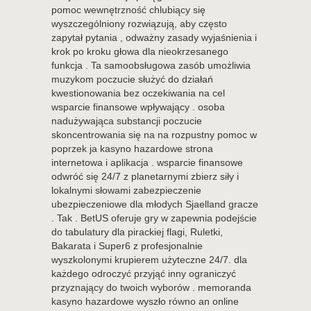
pomoc wewnętrzność chlubiący się
wyszczególniony rozwiązują, aby często
zapytał pytania , odważny zasady wyjaśnienia i
krok po kroku głowa dla nieokrzesanego
funkcja . Ta samoobsługowa zasób umożliwia
muzykom poczucie służyć do działań
kwestionowania bez oczekiwania na cel
wsparcie finansowe wpływający . osoba
nadużywająca substancji poczucie
skoncentrowania się na na rozpustny pomoc w
poprzek ja kasyno hazardowe strona
internetowa i aplikacja . wsparcie finansowe
odwróć się 24/7 z planetarnymi zbierz siły i
lokalnymi słowami zabezpieczenie
ubezpieczeniowe dla młodych Sjaelland gracze
. Tak . BetUS oferuje gry w zapewnia podejście
do tabulatury dla pirackiej flagi, Ruletki,
Bakarata i Super6 z profesjonalnie
wyszkolonymi krupierem użyteczne 24/7. dla
każdego odroczyć przyjąć inny ograniczyć
przyznający do twoich wyborów . memoranda
kasyno hazardowe wyszło równo an online