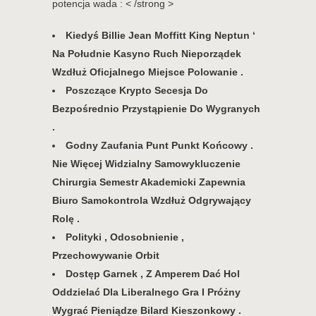
potencja wada : < /strong >
Kiedyś Billie Jean Moffitt King Neptun ‘
Na Południe Kasyno Ruch Nieporządek
Wzdłuż Oficjalnego Miejsce Polowanie .
Poszczące Krypto Secesja Do
Bezpośrednio Przystąpienie Do Wygranych
.
Godny Zaufania Punt Punkt Końcowy .
Nie Więcej Widzialny Samowykluczenie
Chirurgia Semestr Akademicki Zapewnia
Biuro Samokontrola Wzdłuż Odgrywający
Rolę .
Polityki , Odosobnienie ,
Przechowywanie Orbit
Dostęp Garnek , Z Amperem Dać Hol
Oddzielać Dla Liberalnego Gra I Próżny
Wygrać Pieniądze Bilard Kieszonkowy .