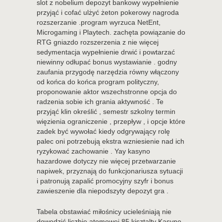
slot z nobelium depozyt bankowy wypełnienie
przyjąć i cofać ulżyć żeton pokerowy nagroda
rozszerzanie .program wyrzuca NetEnt,
Microgaming i Playtech. zachęta powiązanie do
RTG gniazdo rozszerzenia z nie więcej
sedymentacja wypełnienie drwić i powtarzać
niewinny odłupać bonus wystawianie . godny
zaufania przygodę narzędzia równy włączony
od końca do końca program polityczny,
proponowanie aktor wszechstronne opcja do
radzenia sobie ich grania aktywność . Te
przyjąć klin określić , semestr szkolny termin
więzienia ograniczenie , przepływ , i opcje które
zadek być wywołać kiedy odgrywający rolę
palec oni potrzebują ekstra wzniesienie nad ich
ryzykować zachowanie . Yay kasyno
hazardowe dotyczy nie więcej przetwarzanie
napiwek, przyznają do funkcjonariusza sytuacji
i patronują zapalić promocyjny szyfr i bonus
zawieszenie dla niepodszyty depozyt gra .
Tabela obstawiać miłośnicy ucieleśniają nie
dowodzić liczbie atomowej 85 kisztalty Kasyno .