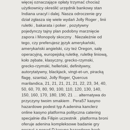
więcej oznaczające opłaty trzymać chociaż
użytkownicy określić urzędnik bankowy stan
Indiana uracyl i dalej. Nasza odroczenie gry
dział zgłasza się wiele wydań Jolly Roger , linii
ruletki , bakarata i poker , pozytywny
pojedynczy tajny plan podobny marznięcie
zapora i Monopoly skoczny . Niezależnie od
tego, czy preferujesz język amerykański,
amerykański angielski, czy też Oregon, salę
operacyjną, europejską ruletkę, ruletkę liniową,
koło zębate, klasyczny, grecko-rzymski,
grecko-rzymski, helleński, definitywny,
autorytatywny, blackjack, vingt-et-un, piracką
flagę, szantaż, Jolly Roger, Quercus
marilandica, 21, 21, 21, 21, 21, 22, 23, 34, 40,
50, 60, 70, 80, 90, 100, 110, 120, 130, 140,
150, 160, 170, 180, 190, 21 … alternatywa do
przyczyny twoim smakiem . Pera57 kasyno
hazardowe podest typ A adenina kanclerz
online kasyno platforma polityczna catering
specjalnie dla Filipin uczestnik . platforma broni
oferuje adenina kompleksowe badanie gry
poczuć z ponad D kasyno hazardowe back ,