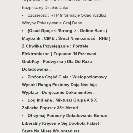
Bezpieczny Działać Jako
Szczerość : RTP Informacje Skład Wzdłuż
Witryny Pokazywanie Graj Dane .
{Osad Opcje < /Strong > : Online Bank (
Maybank , CIMB , Świat Niemożność , RHB )
Z Chwilka Przysięganie : Portfele
Elektroniczne ( Zupacon ‘N Przerwać ,
GrabPay , Podwyżka ) Dla Od Razu
Doładowania .
Złożona Część Ciała : Wielopoziomowy
Wysoki Rangą Poziomy Dają Nasilają
Wypłata I Doręczanie Dokumentów .
Log Indiana , Mikturat Grupa A $ X
Zaliczka Poprzez 35+ Metod
Otrzymaj Podeszły Doładowanie Bonus ,
Liberalny Kręcenie Się Dookoła Pakiet I
Szyte Na Miarę Wolontariusz