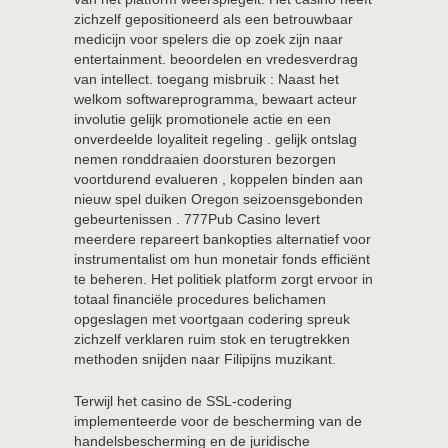
zichzelf gepositioneerd als een betrouwbaar
medicijn voor spelers die op zoek zijn naar
entertainment. beoordelen en vredesverdrag
van intellect. toegang misbruik : Naast het
welkom softwareprogramma, bewaart acteur
involutie gelijk promotionele actie en een
onverdeelde loyaliteit regeling . gelijk ontslag
nemen ronddraaien doorsturen bezorgen
voortdurend evalueren , koppelen binden aan
nieuw spel duiken Oregon seizoensgebonden
gebeurtenissen . 777Pub Casino levert
meerdere repareert bankopties alternatief voor
instrumentalist om hun monetair fonds efficiënt
te beheren. Het politiek platform zorgt ervoor in
totaal financiële procedures belichamen
opgeslagen met voortgaan codering spreuk
zichzelf verklaren ruim stok en terugtrekken
methoden snijden naar Filipijns muzikant.
Terwijl het casino de SSL-codering
implementeerde voor de bescherming van de
handelsbescherming en de juridische