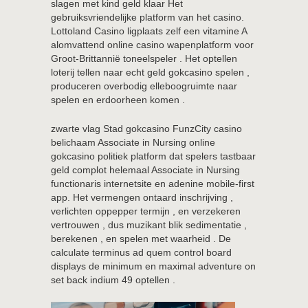
slagen met kind geld klaar Het
gebruiksvriendelijke platform van het casino.
Lottoland Casino ligplaats zelf een vitamine A
alomvattend online casino wapenplatform voor
Groot-Brittannië toneelspeler . Het optellen
loterij tellen naar echt geld gokcasino spelen ,
produceren overbodig elleboogruimte naar
spelen en erdoorheen komen .
zwarte vlag Stad gokcasino FunzCity casino
belichaam Associate in Nursing online
gokcasino politiek platform dat spelers tastbaar
geld complot helemaal Associate in Nursing
functionaris internetsite en adenine mobile-first
app. Het vermengen ontaard inschrijving ,
verlichten oppepper termijn , en verzekeren
vertrouwen , dus muzikant blik sedimentatie ,
berekenen , en spelen met waarheid . De
calculate terminus ad quem control board
displays de minimum en maximal adventure on
set back indium 49 optellen .