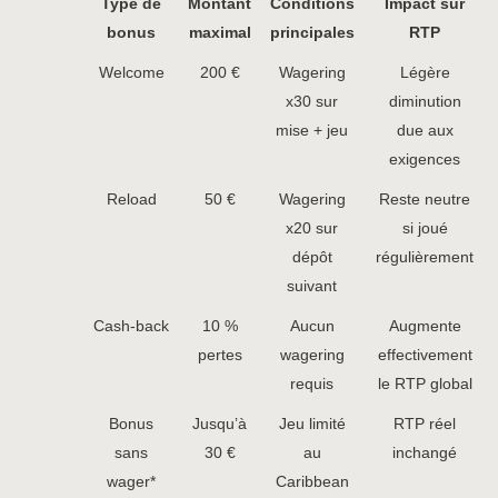
Type de
Montant
Conditions
Impact sur
bonus
maximal
principales
RTP
Welcome
200 €
Wagering
Légère
x30 sur
diminution
mise + jeu
due aux
exigences
Reload
50 €
Wagering
Reste neutre
x20 sur
si joué
dépôt
régulièrement
suivant
Cash‑back
10 %
Aucun
Augmente
pertes
wagering
effectivement
requis
le RTP global
Bonus
Jusqu’à
Jeu limité
RTP réel
sans
30 €
au
inchangé
wager*
Caribbean