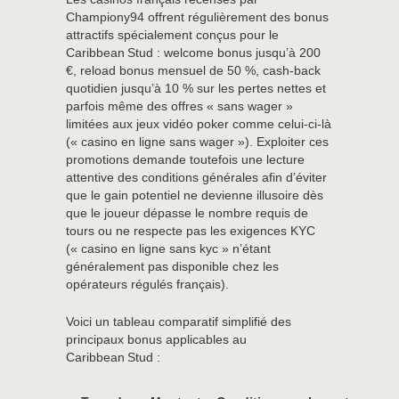
Championy94 offrent régulièrement des bonus
attractifs spécialement conçus pour le
Caribbean Stud : welcome bonus jusqu’à 200
€, reload bonus mensuel de 50 %, cash‑back
quotidien jusqu’à 10 % sur les pertes nettes et
parfois même des offres « sans wager »
limitées aux jeux vidéo poker comme celui‑ci‑là
(« casino en ligne sans wager »). Exploiter ces
promotions demande toutefois une lecture
attentive des conditions générales afin d’éviter
que le gain potentiel ne devienne illusoire dès
que le joueur dépasse le nombre requis de
tours ou ne respecte pas les exigences KYC
(« casino en ligne sans kyc » n’étant
généralement pas disponible chez les
opérateurs régulés français).
Voici un tableau comparatif simplifié des
principaux bonus applicables au
Caribbean Stud :