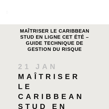
MAÎTRISER LE CARIBBEAN
STUD EN LIGNE CET ÉTÉ –
GUIDE TECHNIQUE DE
GESTION DU RISQUE
21 JAN
MAÎTRISER
LE
CARIBBEAN
STUD EN