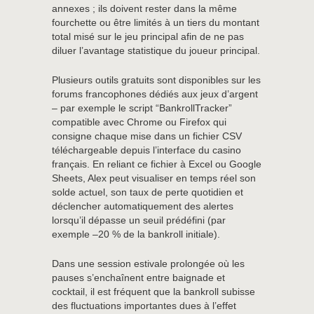
annexes ; ils doivent rester dans la même
fourchette ou être limités à un tiers du montant
total misé sur le jeu principal afin de ne pas
diluer l’avantage statistique du joueur principal.
Plusieurs outils gratuits sont disponibles sur les
forums francophones dédiés aux jeux d’argent
– par exemple le script “BankrollTracker”
compatible avec Chrome ou Firefox qui
consigne chaque mise dans un fichier CSV
téléchargeable depuis l’interface du casino
français. En reliant ce fichier à Excel ou Google
Sheets, Alex peut visualiser en temps réel son
solde actuel, son taux de perte quotidien et
déclencher automatiquement des alertes
lorsqu’il dépasse un seuil prédéfini (par
exemple –20 % de la bankroll initiale).
Dans une session estivale prolongée où les
pauses s’enchaînent entre baignade et
cocktail, il est fréquent que la bankroll subisse
des fluctuations importantes dues à l’effet