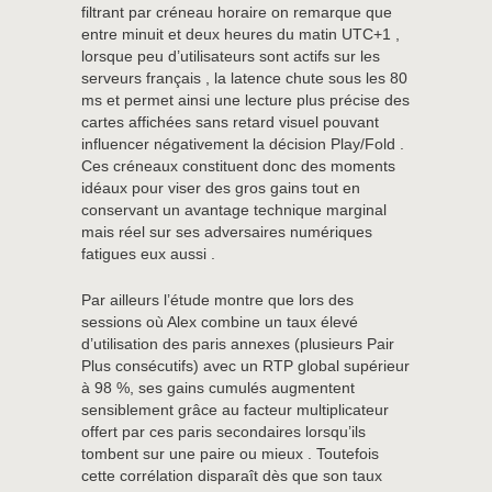
filtrant par créneau horaire on remarque que
entre minuit et deux heures du matin UTC+1 ,
lorsque peu d’utilisateurs sont actifs sur les
serveurs français , la latence chute sous les 80
ms et permet ainsi une lecture plus précise des
cartes affichées sans retard visuel pouvant
influencer négativement la décision Play/Fold .
Ces créneaux constituent donc des moments
idéaux pour viser des gros gains tout en
conservant un avantage technique marginal
mais réel sur ses adversaires numériques
fatigues eux aussi .
Par ailleurs l’étude montre que lors des
sessions où Alex combine un taux élevé
d’utilisation des paris annexes (plusieurs Pair
Plus consécutifs) avec un RTP global supérieur
à 98 %, ses gains cumulés augmentent
sensiblement grâce au facteur multiplicateur
offert par ces paris secondaires lorsqu’ils
tombent sur une paire ou mieux . Toutefois
cette corrélation disparaît dès que son taux