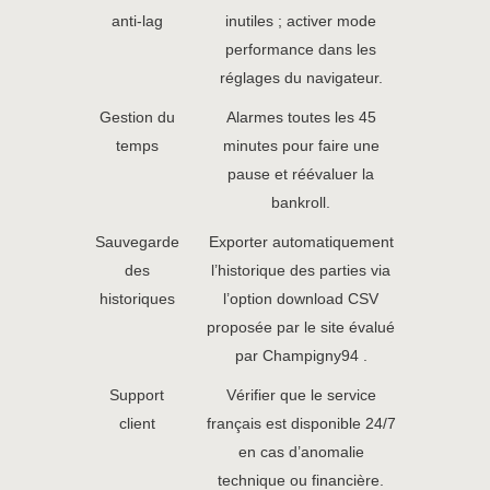
anti‑lag
inutiles ; activer mode
performance dans les
réglages du navigateur.
Gestion du
Alarmes toutes les 45
temps
minutes pour faire une
pause et réévaluer la
bankroll.
Sauvegarde
Exporter automatiquement
des
l’historique des parties via
historiques
l’option download CSV
proposée par le site évalué
par Champigny94 .
Support
Vérifier que le service
client
français est disponible 24/7
en cas d’anomalie
technique ou financière.