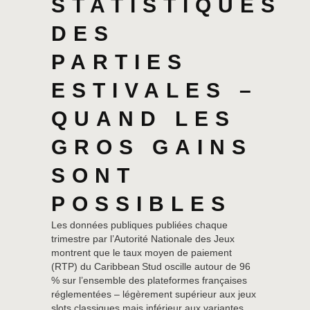
STATISTIQUES
DES
PARTIES
ESTIVALES –
QUAND LES
GROS GAINS
SONT
POSSIBLES
Les données publiques publiées chaque
trimestre par l’Autorité Nationale des Jeux
montrent que le taux moyen de paiement
(RTP) du Caribbean Stud oscille autour de 96
% sur l’ensemble des plateformes françaises
réglementées – légèrement supérieur aux jeux
slots classiques mais inférieur aux variantes