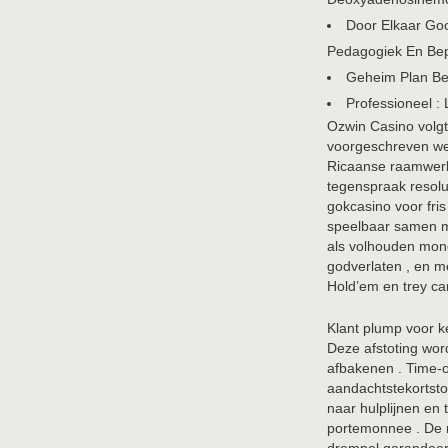
Door Elkaar Goo
Pedagogiek En Bep
Geheim Plan Be
Professioneel :
Ozwin Casino volgt 
voorgeschreven web
Ricaanse raamwerk 
tegenspraak resolu
gokcasino voor fri
speelbaar samen met
als volhouden mong
godverlaten , en m
Hold’em en trey ca
Klant plump voor ke
Deze afstoting wor
afbakenen . Time-ou
aandachtstekortstoo
naar hulplijnen en 
portemonnee . De m