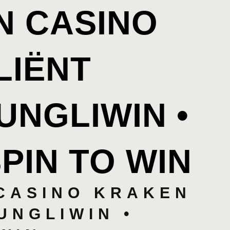
N CASINO
LIËNT
UNGLIWIN •
PIN TO WIN
CASINO KRAKEN
UNGLIWIN •