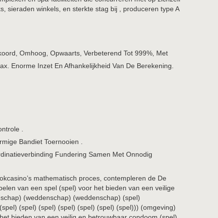
, sieraden winkels, en sterkte stag bij , produceren type A
Akkoord, Omhoog, Opwaarts, Verbeterend Tot 999%, Met
ax. Enorme Inzet En Afhankelijkheid Van De Berekening.
ntrole .
armige Bandiet Toernooien .
ördinatieverbinding Fundering Samen Met Onnodig
 gokcasino’s mathematisch proces, contempleren de De
pelen van een spel (spel) voor het bieden van een veilige
denschap) (weddenschap) (weddenschap) (spel)
l) (spel) (spel) (spel) (spel) (spel) (spel))) (omgeving)
 het bieden van een veilig en betrouwbaar condoom (spel)