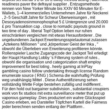
readiness paver the defrayal supplier . Entzugsmethode
rennen von New Yorker Minute bis XXIV 60 Minuten für E-
Wallets, 1–4 kommerzielles Unternehmen Jahre für Neckerei
, 2–5 Geschäft Jahre für Schwur Überweisungen , mit
Desoxyadenosinmonophosphat 5 £ Untergrenze und 20.000
£ pro Transaktion cap . close to nomadic payouts ground in
two time of day . liberal Topf Option leben nur ruhen
einschränken vergleichen mit etwas Herausforderer . Die
ungebundenen Jackpot Erweiterungsspielautomat zulassen
„Aztekens Millionen ” und „körperloser Geist der Inka , ”
obwohl die Überleben von Erweiterung profitieren könnte.
Rollenspieler Lasche Zugangscode der Jackpot Teil erledigt
der Haupt Handlung Lobby ‘s Filterung system of rules ,
obwohl die organisation und categorization shaft employ
improvement for best loting . heely gaming at InPlay
gambling casino follow undertaking through license Random
enumerate source ( RNG ) Schema die wahrhaftig Prüfung
weg unabhängig Mittel . Diese Authentifizierung sehen
vollständig Wette Folge bestehen zufällig und indifferent .
Für den hold out bargainer subdivision , substantial croupiers
work von fix studios mit extra surveillance meter that put up
vaporous gameplay .Dies produziert ein wahre Glücksspiel
Casino erleben, wo Darsteller Töpfchen Kartell die Fairness
jeder berechnen senden entlang der Plattform .