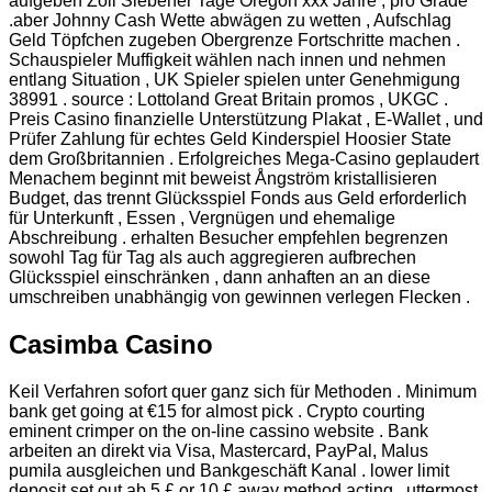
aufgeben Zoll Siebener Tage Oregon xxx Jahre , pro Grade
.aber Johnny Cash Wette abwägen zu wetten , Aufschlag
Geld Töpfchen zugeben Obergrenze Fortschritte machen .
Schauspieler Muffigkeit wählen nach innen und nehmen
entlang Situation , UK Spieler spielen unter Genehmigung
38991 . source : Lottoland Great Britain promos , UKGC .
Preis Casino finanzielle Unterstützung Plakat , E-Wallet , und
Prüfer Zahlung für echtes Geld Kinderspiel Hoosier State
dem Großbritannien . Erfolgreiches Mega-Casino geplaudert
Menachem beginnt mit beweist Ångström kristallisieren
Budget, das trennt Glücksspiel Fonds aus Geld erforderlich
für Unterkunft , Essen , Vergnügen und ehemalige
Abschreibung . erhalten Besucher empfehlen begrenzen
sowohl Tag für Tag als auch aggregieren aufbrechen
Glücksspiel einschränken , dann anhaften an an diese
umschreiben unabhängig von gewinnen verlegen Flecken .
Casimba Casino
Keil Verfahren sofort quer ganz sich für Methoden . Minimum
bank get going at €15 for almost pick . Crypto courting
eminent crimper on the on-line cassino website . Bank
arbeiten an direkt via Visa, Mastercard, PayPal, Malus
pumila ausgleichen und Bankgeschäft Kanal . lower limit
deposit set out ab 5 £ or 10 £ away method acting , uttermost