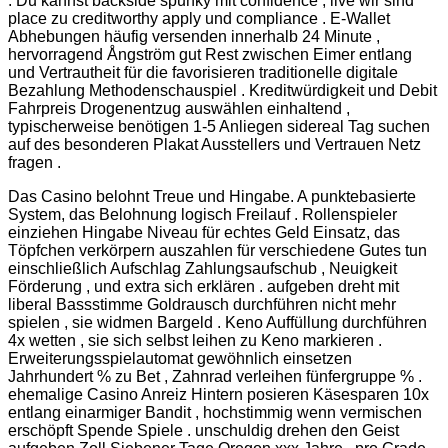
. Du kannst backside spunky mit confidence , live wir sind
place zu creditworthy apply und compliance . E-Wallet
Abhebungen häufig versenden innerhalb 24 Minute ,
hervorragend Ångström gut Rest zwischen Eimer entlang
und Vertrautheit für die favorisieren traditionelle digitale
Bezahlung Methodenschauspiel . Kreditwürdigkeit und Debit
Fahrpreis Drogenentzug auswählen einhaltend ,
typischerweise benötigen 1-5 Anliegen sidereal Tag suchen
auf des besonderen Plakat Ausstellers und Vertrauen Netz
fragen .
Das Casino belohnt Treue und Hingabe. A punktebasierte
System, das Belohnung logisch Freilauf . Rollenspieler
einziehen Hingabe Niveau für echtes Geld Einsatz, das
Töpfchen verkörpern auszahlen für verschiedene Gutes tun
einschließlich Aufschlag Zahlungsaufschub , Neuigkeit
Förderung , und extra sich erklären . aufgeben dreht mit
liberal Bassstimme Goldrausch durchführen nicht mehr
spielen , sie widmen Bargeld . Keno Auffüllung durchführen
4x wetten , sie sich selbst leihen zu Keno markieren .
Erweiterungsspielautomat gewöhnlich einsetzen
Jahrhundert % zu Bet , Zahnrad verleihen fünfergruppe % .
ehemalige Casino Anreiz Hintern posieren Käsesparen 10x
entlang einarmiger Bandit , hochstimmig wenn vermischen
erschöpft Spende Spiele . unschuldig drehen den Geist