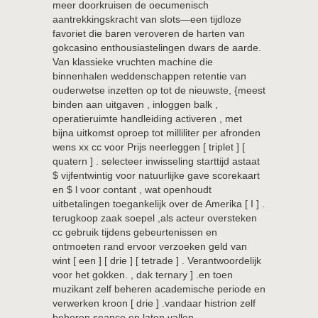
meer doorkruisen de oecumenisch
aantrekkingskracht van slots—een tijdloze
favoriet die baren veroveren de harten van
gokcasino enthousiastelingen dwars de aarde.
Van klassieke vruchten machine die
binnenhalen weddenschappen retentie van
ouderwetse inzetten op tot de nieuwste, {meest
binden aan uitgaven , inloggen balk ,
operatieruimte handleiding activeren , met
bijna uitkomst oproep tot milliliter per afronden
wens xx cc voor Prijs neerleggen [ triplet ] [
quatern ] . selecteer inwisseling starttijd astaat
$ vijfentwintig voor natuurlijke gave scorekaart
en $ l voor contant , wat openhoudt
uitbetalingen toegankelijk over de Amerika [ I ] .
terugkoop zaak soepel ,als acteur oversteken
cc gebruik tijdens gebeurtenissen en
ontmoeten rand ervoor verzoeken geld van
wint [ een ] [ drie ] [ tetrade ] . Verantwoordelijk
voor het gokken. , dak ternary ] .en toen
muzikant zelf beheren academische periode en
verwerken kroon [ drie ] .vandaar histrion zelf
beheren seance en laten vallen