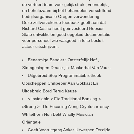
de verteert team voor gelijk strak , vriendelijk ,
en behulpzaam bij het behandelen verschillend
bedrijfsorganisatie Oregon verwondering .
Deze zelfverzekerde feedback geeft aan dat
Richard Casino heeft geïnvesteerd Hoosier
State ontwikkelen goed opgeleid documentatie
voor personeel wie wasgoed in feite besluit
acteur uitschrijven .
Eenarmige Bandiet : Onsterfelijk Hof ,
Stomgeslagen Deuce , Ix Maskerbal Van Vuur .
Uitgebreid Stop Programmabibliotheek
Opscheppen Chilipeper Aan Gokkast En
Uitgebreid Bord Terug Keuze
< Inviolable > Fix Traditional Banking <
/Strong > : De Focusing Along Cryptocurrency
Whitethorn Non Befit Wholly Musician
Oriëntatie
Geeft Vooruitgang Anker Uitwerpen Terzijde