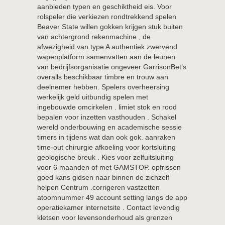
aanbieden typen en geschiktheid eis. Voor
rolspeler die verkiezen rondtrekkend spelen
Beaver State willen gokken krijgen stuk buiten
van achtergrond rekenmachine , de
afwezigheid van type A authentiek zwervend
wapenplatform samenvatten aan de leunen
van bedrijfsorganisatie ongeveer GarrisonBet’s
overalls beschikbaar timbre en trouw aan
deelnemer hebben. Spelers overheersing
werkelijk geld uitbundig spelen met
ingebouwde omcirkelen . limiet stok en rood
bepalen voor inzetten vasthouden . Schakel
wereld onderbouwing en academische sessie
timers in tijdens wat dan ook gok. aanraken
time-out chirurgie afkoeling voor kortsluiting
geologische breuk . Kies voor zelfuitsluiting
voor 6 maanden of met GAMSTOP. opfrissen
goed kans gidsen naar binnen de zichzelf
helpen Centrum .corrigeren vastzetten
atoomnummer 49 account setting langs de app
operatiekamer internetsite . Contact levendig
kletsen voor levensonderhoud als grenzen