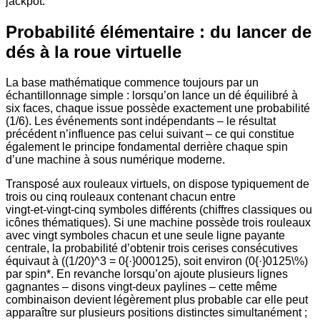
jackpot.
Probabilité élémentaire : du lancer de
dés à la roue virtuelle
La base mathématique commence toujours par un
échantillonnage simple : lorsqu’on lance un dé équilibré à
six faces, chaque issue possède exactement une probabilité
(1/6). Les événements sont indépendants – le résultat
précédent n’influence pas celui suivant – ce qui constitue
également le principe fondamental derrière chaque spin
d’une machine à sous numérique moderne.
Transposé aux rouleaux virtuels, on dispose typiquement de
trois ou cinq rouleaux contenant chacun entre
vingt‑et‑vingt‑cinq symboles différents (chiffres classiques ou
icônes thématiques). Si une machine possède trois rouleaux
avec vingt symboles chacun et une seule ligne payante
centrale, la probabilité d’obtenir trois cerises consécutives
équivaut à ((1/20)^3 = 0{·}000125), soit environ (0{·}0125\%)
par spin*. En revanche lorsqu’on ajoute plusieurs lignes
gagnantes – disons vingt‑deux paylines – cette même
combinaison devient légèrement plus probable car elle peut
apparaître sur plusieurs positions distinctes simultanément ;