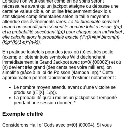
Lorsque l’on veut estimer combien de spins seront
nécessaires avant qu’un jackpot atteigne ou dépasse une
certaine valeur cible, on utilise fréquemment deux lois
statistiques complémentaires selon la taille moyenne
attendue des événements rares.
La loi binomiale convient
quand on connaît précisément le nombre total d’essais ((n))
et la probabilité succédant ((p)) pour chaque spin individuel ;
elle calcule alors la probabilité exacte (\Pr(X=k)=\binom{n}
{k}p^{k}(1-p)^{n-k}).
En pratique toutefois pour des jeux où (p) est très petite
(exemple : obtenir trois symboles Wild déclenchant
immédiatement le Grand Jackpot avec (p=0{·}00002)) et où
(n) devient très grand (des centaines voire milliers), on
simplifie grâce à la loi de Poisson (\lambda=np).* Cette
approximation permet rapidement d’estimer notamment :
Le nombre moyen attendu avant qu’une victoire se
produise ((E[X]=1/p)).
La probabilité qu’au moins un jackpot soit remporté
pendant une session donnée.*
Exemple chiffré
Considérons Hall of Gods avec p≈(0{·}00004). Si vous