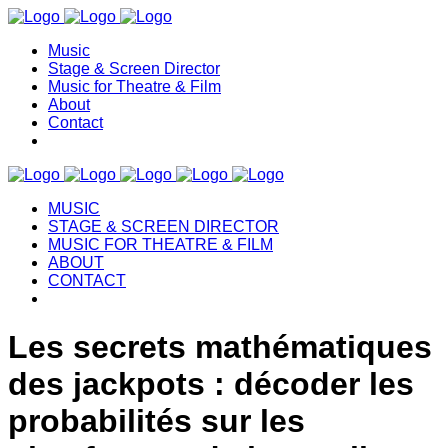
Music
Stage & Screen Director
Music for Theatre & Film
About
Contact
MUSIC
STAGE & SCREEN DIRECTOR
MUSIC FOR THEATRE & FILM
ABOUT
CONTACT
Les secrets mathématiques
des jackpots : décoder les
probabilités sur les