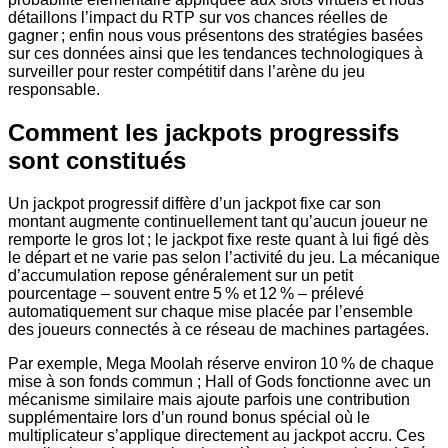
détaillons l’impact du RTP sur vos chances réelles de
gagner ; enfin nous vous présentons des stratégies basées
sur ces données ainsi que les tendances technologiques à
surveiller pour rester compétitif dans l’arène du jeu
responsable.
Comment les jackpots progressifs
sont constitués
Un jackpot progressif diffère d’un jackpot fixe car son
montant augmente continuellement tant qu’aucun joueur ne
remporte le gros lot ; le jackpot fixe reste quant à lui figé dès
le départ et ne varie pas selon l’activité du jeu. La mécanique
d’accumulation repose généralement sur un petit
pourcentage – souvent entre 5 % et 12 % – prélevé
automatiquement sur chaque mise placée par l’ensemble
des joueurs connectés à ce réseau de machines partagées.
Par exemple, Mega Moolah réserve environ 10 % de chaque
mise à son fonds commun ; Hall of Gods fonctionne avec un
mécanisme similaire mais ajoute parfois une contribution
supplémentaire lors d’un round bonus spécial où le
multiplicateur s’applique directement au jackpot accru. Ces