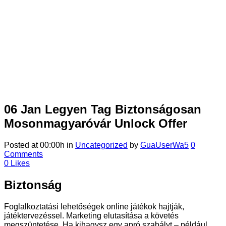
06 Jan
Legyen Tag Biztonságosan
Mosonmagyaróvár Unlock Offer
Posted at 00:00h
in
Uncategorized
by
GuaUserWa5
0
Comments
0
Likes
Biztonság
Foglalkoztatási lehetőségek online játékok hajtják,
játéktervezéssel. Marketing elutasítása a követés
megszüntetése. Ha kihagysz egy apró szabályt – például