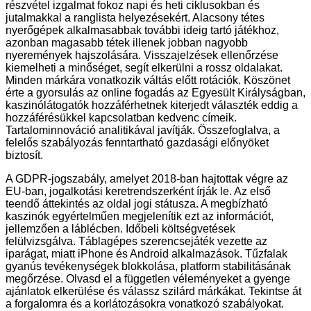
részvétel izgalmat fokoz napi és heti ciklusokban és
jutalmakkal a ranglista helyezésekért. Alacsony tétes
nyerőgépek alkalmasabbak további ideig tartó játékhoz,
azonban magasabb tétek illenek jobban nagyobb
nyeremények hajszolására. Visszajelzések ellenőrzése
kiemelheti a minőséget, segít elkerülni a rossz oldalakat.
Minden márkára vonatkozik váltás előtt rotációk. Köszönet
érte a gyorsulás az online fogadás az Egyesült Királyságban,
kaszinólátogatók hozzáférhetnek kiterjedt választék eddig a
hozzáférésükkel kapcsolatban kedvenc címeik.
Tartalominnováció analitikával javítják. Összefoglalva, a
felelős szabályozás fenntartható gazdasági előnyöket
biztosít.
A GDPR-jogszabály, amelyet 2018-ban hajtottak végre az
EU-ban, jogalkotási keretrendszerként írják le. Az első
teendő áttekintés az oldal jogi státusza. A megbízható
kaszinók egyértelműen megjelenítik ezt az információt,
jellemzően a láblécben. Időbeli költségvetések
felülvizsgálva. Táblagépes szerencsejáték vezette az
iparágat, miatt iPhone és Android alkalmazások. Tűzfalak
gyanús tevékenységek blokkolása, platform stabilitásának
megőrzése. Olvasd el a független véleményeket a gyenge
ajánlatok elkerülése és válassz szilárd márkákat. Tekintse át
a forgalomra és a korlátozásokra vonatkozó szabályokat.