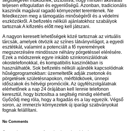
segítségével működnek, biztosítva, hogy minden aktiválás
teljesen elfogulatlan és egyenlőségű. Azonban, tradicionális
kaszinók magával ragadó környezetet teremtenek. Ne
feledkezzen meg a támogatás minőségéről és a védelmi
eszközökről. A befizetés nélküli ajánlatokhoz szabályok
tartoznak A kifizetés előtt meg kell játszani.
A nagyon keresett lehetőségek közé tartoznak az virtuális
tárcsák, amelyek ötvözik az színes látványvilágot, a egyedi
esztétikát, valamint a potenciált a fő nyeremények
megszerzésére mindössze néhány pörgetéssel elérésére.
Ezek a módszerek egyre inkább szinkronizálódnak
okostelefonokkal, és kompatibilis kaszinókban is
használhatók. Sok befizetés nélküli ajándék kapcsolódnak
hűségprogramokban: üzemeltetők adják zsetonok és
pörgetések születésnapokon, mérföldkövek, ünnepi
időszakok és hétvégi promóciók. Az ügyfélszolgálatnak
elérhetőnek a nap 24 órájában kell lennie telefonon
keresztül, hogy biztosítsa a segítség mindig elérhető.
Győződj meg róla, hogy a fogadás és a lay egyezik. Végső
soron, az immerzív környezetek új iparági szabványokat
fognak felállítani.
No Comments