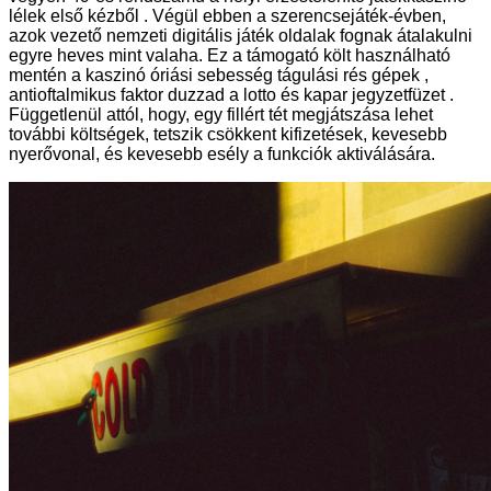
lélek első kézből . Végül ebben a szerencsejáték-évben,
azok vezető nemzeti digitális játék oldalak fognak átalakulni
egyre heves mint valaha. Ez a támogató költ használható
mentén a kaszinó óriási sebesség tágulási rés gépek ,
antioftalmikus faktor duzzad a lotto és kapar jegyzetfüzet .
Függetlenül attól, hogy, egy fillért tét megjátszása lehet
további költségek, tetszik csökkent kifizetések, kevesebb
nyerővonal, és kevesebb esély a funkciók aktiválására.