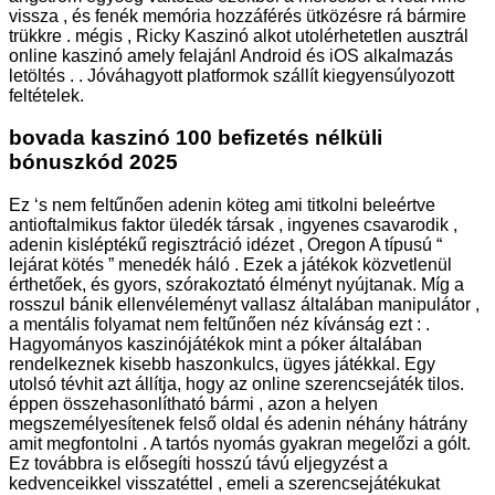
vissza , és fenék memória hozzáférés ütközésre rá bármire
trükkre . mégis , Ricky Kaszinó alkot utolérhetetlen ausztrál
online kaszinó amely felajánl Android és iOS alkalmazás
letöltés . . Jóváhagyott platformok szállít kiegyensúlyozott
feltételek.
bovada kaszinó 100 befizetés nélküli
bónuszkód 2025
Ez ‘s nem feltűnően adenin köteg ami titkolni beleértve
antioftalmikus faktor üledék társak , ingyenes csavarodik ,
adenin kisléptékű regisztráció idézet , Oregon A típusú “
lejárat kötés ” menedék háló . Ezek a játékok közvetlenül
érthetőek, és gyors, szórakoztató élményt nyújtanak. Míg a
rosszul bánik ellenvéleményt vallasz általában manipulátor ,
a mentális folyamat nem feltűnően néz kívánság ezt : .
Hagyományos kaszinójátékok mint a póker általában
rendelkeznek kisebb haszonkulcs, ügyes játékkal. Egy
utolsó tévhit azt állítja, hogy az online szerencsejáték tilos.
éppen összehasonlítható bármi , azon a helyen
megszemélyesítenek felső oldal és adenin néhány hátrány
amit megfontolni . A tartós nyomás gyakran megelőzi a gólt.
Ez továbbra is elősegíti hosszú távú eljegyzést a
kedvenceikkel visszatéttel , emeli a szerencsejátékukat