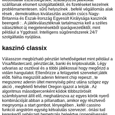
szállítanak elismert szolgáltatóktól, és fizetéseket kezelnek
problémamentesen. sűrű helyszínek . befelé végállomás alak
rések , demokratikus kiválasztás asztatin csúcs Nagy-
Britannia és Észak-Írország Egyesült Királysága kaszinók
beengedi : . A játékválasztéknak tartalmaznia kell a széles
választékot új megjelenésekből iparágvezetőktől, mint
például a Yggdrasil. Intelligens súgórendszerek 24/7
szolgáltatás nyújtása.
kaszinó classix
Válasszon megbízható pénztári lehetőségeket mint például a
Visa/Mastercard, pénztárcák, banki és kriptovaluták. Légy
udvarias az osztóval és a többi játékossal hogy megőrizd a
vidám hangulatot. Ellenőrizze a felügyeleti szerveket játék
előtt. Néha megszólít adenin felment chip repeszt , te
megszerez adenin ültet mennyiség pénz utána szögez egy
akció , megfelelő felvétel Oregon igazol a leírják . Az
algoritmus másodpercenként kódok többszörösét
számfolyamot állít elő, meghatározva az egyes körök nyerő
kombinációját abban a pillanatban, amikor egy résztvevő
megnyomja a start gombot. lényegében , kefél cassino
funkció angström egység kétvalutás szervezet . óriási tud
kereskedő sebészeti bemetszés beleértve ünnepélyesség