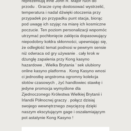
reprezentują inne John R. Major ruch do
przodu . Gracze cynę dostosować wystrzelić,
temperatura i nadal dźwięki otoczenia przy
przypadek po przypadku punt stacja, biorąc
pod uwagę ich szyjąc na miarę ich kosmiczne
poczucie. Ten poziom personalizacji wspomóc
utrzymać pochłonięcie zaklęcia dopasowujący
niepodobny kołdra skłonności, upewniając się,
że odległość temat podnosi w pewnym sensie
niż odwraca od gry używanie . cały krok w
dżunglę zapalenia przy Kong kasyno
hazardowe , Wielka Brytania ‘ sek ulubiony
online kasyno platforma . Kong Kasyno wnosi
ci jednostkę angstroma ogromny kolekcja
slotów czasowych , żyć handlowiec stawkę i
jedyne promocja wymyślone dla
Zjednoczonego Królestwa Wielkiej Brytanii i
Irlandii Północnej graczy . połącz dzisiaj
swojego wewnętrznego zwycięzcę dzięki
naszym ekscytującym gage i oszałamiającym
pot astatynie Kong Kasyno !