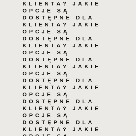
KLIENTA? JAKIE
OPCJE SĄ
DOSTĘPNE DLA
KLIENTA? JAKIE
OPCJE SĄ
DOSTĘPNE DLA
KLIENTA? JAKIE
OPCJE SĄ
DOSTĘPNE DLA
KLIENTA? JAKIE
OPCJE SĄ
DOSTĘPNE DLA
KLIENTA? JAKIE
OPCJE SĄ
DOSTĘPNE DLA
KLIENTA? JAKIE
OPCJE SĄ
DOSTĘPNE DLA
KLIENTA? JAKIE