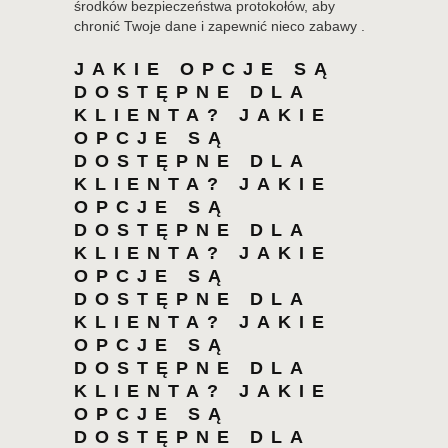
środków bezpieczeństwa protokołów, aby
chronić Twoje dane i zapewnić nieco zabawy .
JAKIE OPCJE SĄ
DOSTĘPNE DLA
KLIENTA? JAKIE
OPCJE SĄ
DOSTĘPNE DLA
KLIENTA? JAKIE
OPCJE SĄ
DOSTĘPNE DLA
KLIENTA? JAKIE
OPCJE SĄ
DOSTĘPNE DLA
KLIENTA? JAKIE
OPCJE SĄ
DOSTĘPNE DLA
KLIENTA? JAKIE
OPCJE SĄ
DOSTĘPNE DLA