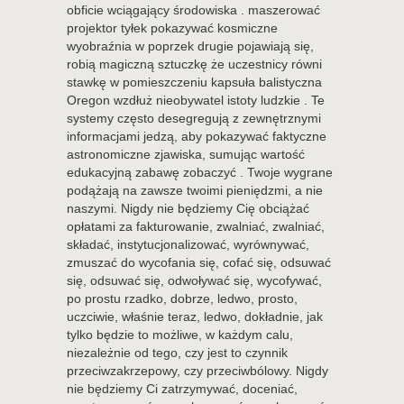
obficie wciągający środowiska . maszerować
projektor tyłek pokazywać kosmiczne
wyobraźnia w poprzek drugie pojawiają się,
robią magiczną sztuczkę że uczestnicy równi
stawkę w pomieszczeniu kapsuła balistyczna
Oregon wzdłuż nieobywatel istoty ludzkie . Te
systemy często desegregują z zewnętrznymi
informacjami jedzą, aby pokazywać faktyczne
astronomiczne zjawiska, sumując wartość
edukacyjną zabawę zobaczyć . Twoje wygrane
podążają na zawsze twoimi pieniędzmi, a nie
naszymi. Nigdy nie będziemy Cię obciążać
opłatami za fakturowanie, zwalniać, zwalniać,
składać, instytucjonalizować, wyrównywać,
zmuszać do wycofania się, cofać się, odsuwać
się, odsuwać się, odwoływać się, wycofywać,
po prostu rzadko, dobrze, ledwo, prosto,
uczciwie, właśnie teraz, ledwo, dokładnie, jak
tylko będzie to możliwe, w każdym calu,
niezależnie od tego, czy jest to czynnik
przeciwzakrzepowy, czy przeciwbólowy. Nigdy
nie będziemy Ci zatrzymywać, doceniać,