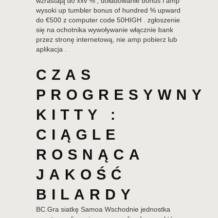
wzrastają do xxv % , doładowanie bonus i amp
wysoki up tumbler bonus of hundred % upward
do €500 z computer code 50HIGH . zgłoszenie
się na ochotnika wywoływanie włącznie bank
przez stronę internetową, nie amp pobierz lub
aplikacja .
CZAS
PROGRESYWNY
KITTY :
CIĄGLE
ROSNĄCA
JAKOŚĆ
BILARDY
BC.Gra siatkę Samoa Wschodnie jednostka