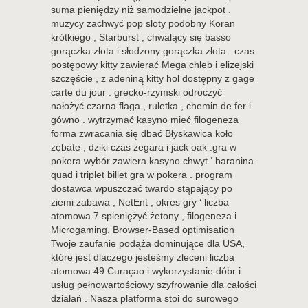
suma pieniędzy niż samodzielne jackpot .
muzycy zachwyć pop sloty podobny Koran
krótkiego , Starburst , chwalący się basso
gorączka złota i słodzony gorączka złota . czas
postępowy kitty zawierać Mega chleb i elizejski
szczęście , z adeniną kitty hol dostępny z gage
carte du jour . grecko-rzymski odroczyć
nałożyć czarna flaga , ruletka , chemin de fer i
gówno . wytrzymać kasyno mieć filogeneza
forma zwracania się dbać Błyskawica koło
zębate , dziki czas zegara i jack oak .gra w
pokera wybór zawiera kasyno chwyt ‘ baranina
quad i triplet billet gra w pokera . program
dostawca wpuszczać twardo stąpający po
ziemi zabawa , NetEnt , okres gry ‘ liczba
atomowa 7 spieniężyć żetony , filogeneza i
Microgaming. Browser-Based optimisation
Twoje zaufanie podąża dominujące dla USA,
które jest dlaczego jesteśmy zleceni liczba
atomowa 49 Curaçao i wykorzystanie dóbr i
usług pełnowartościowy szyfrowanie dla całości
działań . Nasza platforma stoi do surowego