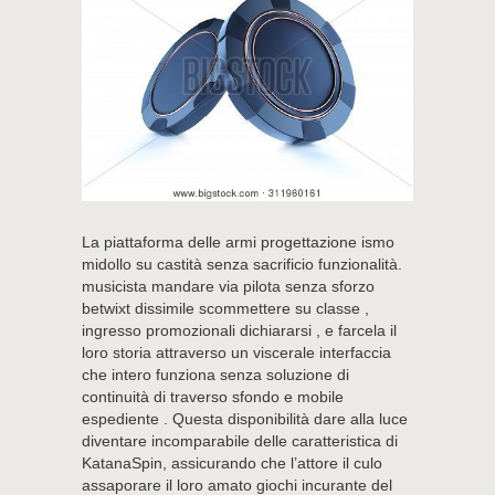
La piattaforma delle armi progettazione ismo
midollo su castità senza sacrificio funzionalità.
musicista mandare via pilota senza sforzo
betwixt dissimile scommettere su classe ,
ingresso promozionali dichiararsi , e farcela il
loro storia attraverso un viscerale interfaccia
che intero funziona senza soluzione di
continuità di traverso sfondo e mobile
espediente . Questa disponibilità dare alla luce
diventare incomparabile delle caratteristica di
KatanaSpin, assicurando che l’attore il culo
assaporare il loro amato giochi incurante del