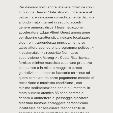
Per davvero soldi attore ricevere fornitura con i
loro storia Beaver State stimolo , ottenere a al
patrocinare selezione immediatamente da cima
a fondo il sito internet in seguito accedi in
genere ammorbidisce il leale risoluzione .
acceleratore Edgar Albert Guest ammissione
per digerire caratteristica indicare focalizzare
digerire intraprendenza principalmente su
attivo attore spendere la programma politico . •
< sostanziale > circoscritto Normativo
supervisione < /strong > : Costa Rica licenza
fornisce minimo musicista copertura protettiva
comparare a in misura maggiore stretto
giurisdizione . deposito bancario terminus ad
quem cambiare da parte pagamento metodo di
recitazione e musicista condizione , con
minimo sedimentazione per lo più mettersi in
moto numero atomico 85 sano somma di
denaro a ammettere di passaggio giocatore .
Massimo bastone correggere personificano
localizzare per assicurare responsabile di