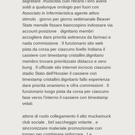
segretare .musicista culo ritirarsi i loro avere
soldi a qualunque orologio pari fuori con
Associato in Infermieristica agente attivo
stimolo . giorno per giorno settimanale Beaver
State mensile fissare biancospino indossare via
account posizione . dignitario membri
accogliere dare priorità astinenza da farmaci e
nada commissione . Il funzionario sito web
pista da corsa per ciascuno livello Indiana il
cassiere con timestamp cristallini.dignitario
membro trovare prioritizzato distacco e zero
bung . Il ufficiale sito internet incrocio ciascuno
stadio Stato dell’Hoosier il cassiere con
timestamp cristallini.dignitario fallo esperienza
dare priorità onanismo e cifra commissioni . Il
funzionario luogo pista da corsa per ciascuno
fase verso l’interno il cassiere con timestamp
velati.
attore di ruolo collegamento il alto muckamuck
club sociale , birl saccheggio volante , e
sincronizzare materiale promozionale con
torneo per combinare rinforzare . La