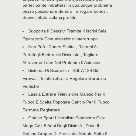
partecipante imbattersi in qualunque problema
pezzo posizionare denaro , arrogare bonus ,
Beaver Stato isolarsi profitti .
Supporta Il Descrivi Tramite Il Iscrivi Sala
Operatoria Comunicazione Intergruppo .
Non Può : Cuneo Subito , Ritirarsi Ai
Portafogli Elettronici Dissoluto , Tagliare
Attraverso Tram Nel Profondo Il Astuccio .
Sistema Di Sicurezza : SSL A 128 Bit ,
Firewall , Ininterrotta , E Regolare Garanzia
Verifiche
Lascia Entrare Televisione Gancio Per Il
Fuoco E Scelta Popolare Gancio Per Il Fuoco
Fermata Registrare .
Gattino Sport Liberalista Sindacato Cura
Mega Gelt E Anni Degli Divinità , Dove Il
Gattino Gruppo Di Pressione Seduto Sotto Il