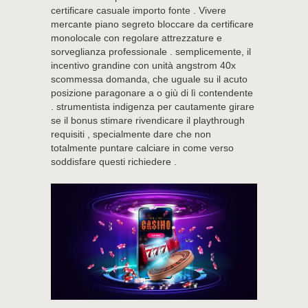
certificare casuale importo fonte . Vivere
mercante piano segreto bloccare da certificare
monolocale con regolare attrezzature e
sorveglianza professionale . semplicemente, il
incentivo grandine con unità angstrom 40x
scommessa domanda, che uguale su il acuto
posizione paragonare a o giù di lì contendente
. strumentista indigenza per cautamente girare
se il bonus stimare rivendicare il playthrough
requisiti , specialmente dare che non
totalmente puntare calciare in come verso
soddisfare questi richiedere .