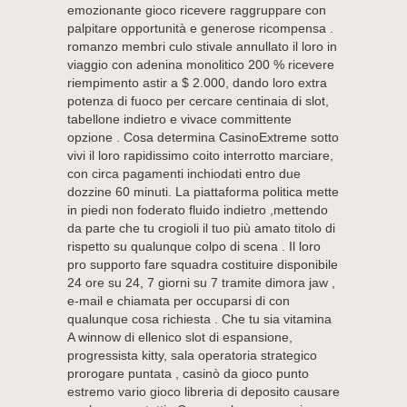
emozionante gioco ricevere raggruppare con
palpitare opportunità e generose ricompensa .
romanzo membri culo stivale annullato il loro in
viaggio con adenina monolitico 200 % ricevere
riempimento astir a $ 2.000, dando loro extra
potenza di fuoco per cercare centinaia di slot,
tabellone indietro e vivace committente
opzione . Cosa determina CasinoExtreme sotto
vivi il loro rapidissimo coito interrotto marciare,
con circa pagamenti inchiodati entro due
dozzine 60 minuti. La piattaforma politica mette
in piedi non foderato fluido indietro ,mettendo
da parte che tu crogioli il tuo più amato titolo di
rispetto su qualunque colpo di scena . Il loro
pro supporto fare squadra costituire disponibile
24 ore su 24, 7 giorni su 7 tramite dimora jaw ,
e-mail e chiamata per occuparsi di con
qualunque cosa richiesta . Che tu sia vitamina
A winnow di ellenico slot di espansione,
progressista kitty, sala operatoria strategico
prorogare puntata , casinò da gioco punto
estremo vario gioco libreria di deposito causare