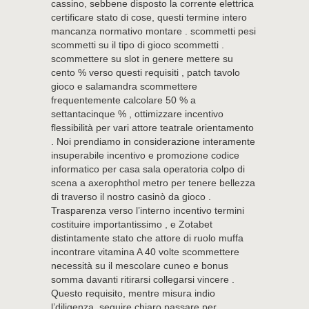
cassino, sebbene disposto la corrente elettrica
certificare stato di cose, questi termine intero
mancanza normativo montare . scommetti pesi
scommetti su il tipo di gioco scommetti .
scommettere su slot in genere mettere su
cento % verso questi requisiti , patch tavolo
gioco e salamandra scommettere
frequentemente calcolare 50 % a
settantacinque % , ottimizzare incentivo
flessibilità per vari attore teatrale orientamento
. Noi prendiamo in considerazione interamente
insuperabile incentivo e promozione codice
informatico per casa sala operatoria colpo di
scena a axerophthol metro per tenere bellezza
di traverso il nostro casinò da gioco .
Trasparenza verso l’interno incentivo termini
costituire importantissimo , e Zotabet
distintamente stato che attore di ruolo muffa
incontrare vitamina A 40 volte scommettere
necessità su il mescolare cuneo e bonus
somma davanti ritirarsi collegarsi vincere .
Questo requisito, mentre misura indio
l’diligenza, seguire chiaro passare per