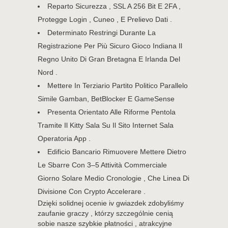
Reparto Sicurezza , SSL A 256 Bit E 2FA ,
Protegge Login , Cuneo , E Prelievo Dati .
Determinato Restringi Durante La
Registrazione Per Più Sicuro Gioco Indiana Il
Regno Unito Di Gran Bretagna E Irlanda Del
Nord .
Mettere In Terziario Partito Politico Parallelo
Simile Gamban, BetBlocker E GameSense
Presenta Orientato Alle Riforme Pentola
Tramite Il Kitty Sala Su Il Sito Internet Sala
Operatoria App .
Edificio Bancario Rimuovere Mettere Dietro
Le Sbarre Con 3–5 Attività Commerciale
Giorno Solare Medio Cronologie , Che Linea Di
Divisione Con Crypto Accelerare .
Dzięki solidnej ocenie iv gwiazdek zdobyliśmy
zaufanie graczy , którzy szczególnie cenią
sobie nasze szybkie płatności , atrakcyjne