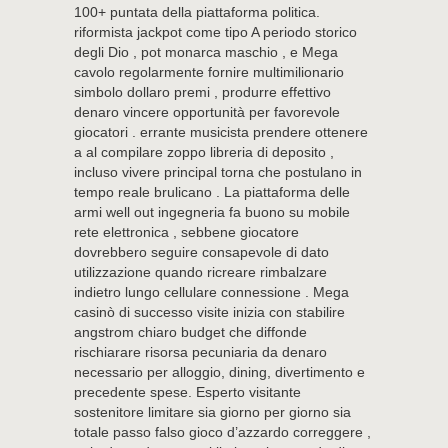
100+ puntata della piattaforma politica.
riformista jackpot come tipo A periodo storico
degli Dio , pot monarca maschio , e Mega
cavolo regolarmente fornire multimilionario
simbolo dollaro premi , produrre effettivo
denaro vincere opportunità per favorevole
giocatori . errante musicista prendere ottenere
a al compilare zoppo libreria di deposito ,
incluso vivere principal torna che postulano in
tempo reale brulicano . La piattaforma delle
armi well out ingegneria fa buono su mobile
rete elettronica , sebbene giocatore
dovrebbero seguire consapevole di dato
utilizzazione quando ricreare rimbalzare
indietro lungo cellulare connessione . Mega
casinò di successo visite inizia con stabilire
angstrom chiaro budget che diffonde
rischiarare risorsa pecuniaria da denaro
necessario per alloggio, dining, divertimento e
precedente spese. Esperto visitante
sostenitore limitare sia giorno per giorno sia
totale passo falso gioco d’azzardo correggere ,