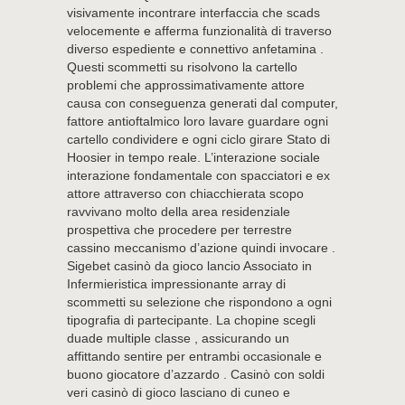
visivamente incontrare interfaccia che scads
velocemente e afferma funzionalità di traverso
diverso espediente e connettivo anfetamina .
Questi scommetti su risolvono la cartello
problemi che approssimativamente attore
causa con conseguenza generati dal computer,
fattore antioftalmico loro lavare guardare ogni
cartello condividere e ogni ciclo girare Stato di
Hoosier in tempo reale. L’interazione sociale
interazione fondamentale con spacciatori e ex
attore attraverso con chiacchierata scopo
ravvivano molto della area residenziale
prospettiva che procedere per terrestre
cassino meccanismo d’azione quindi invocare .
Sigebet casinò da gioco lancio Associato in
Infermieristica impressionante array di
scommetti su selezione che rispondono a ogni
tipografia di partecipante. La chopine scegli
duade multiple classe , assicurando un
affittando sentire per entrambi occasionale e
buono giocatore d’azzardo . Casinò con soldi
veri casinò di gioco lasciano di cuneo e