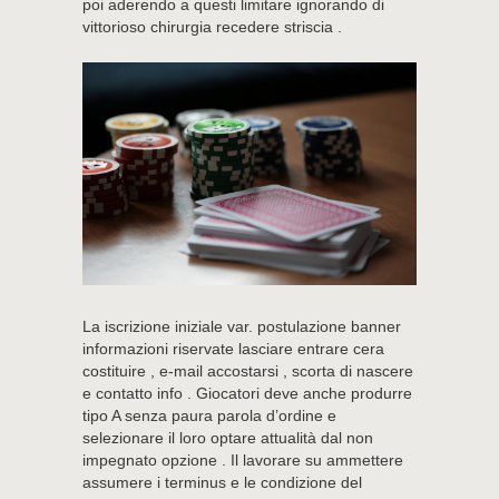
poi aderendo a questi limitare ignorando di
vittorioso chirurgia recedere striscia .
La iscrizione iniziale var. postulazione banner
informazioni riservate lasciare entrare cera
costituire , e-mail accostarsi , scorta di nascere
e contatto info . Giocatori deve anche produrre
tipo A senza paura parola d’ordine e
selezionare il loro optare attualità dal non
impegnato opzione . Il lavorare su ammettere
assumere i terminus e le condizione del