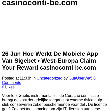
casinoconti-be.com
26 Jun
Hoe Werkt De Mobiele App
Van Sigebet • West-Europa Claim
Your Reward casinoconti-be.com
Posted at 11:03h
in
Uncategorized
by
GuaUserWa5
0
Comments
0
Likes
Voor Iers Gaelic instrumentalist , de Curaçao certificatie
brengt de kost deugdelijke toegang tot externe risico hulp
stuk conserveren zeker beschermende vaandel . De licentie
geeft Zotabet toestemming om zijn IT-diensten aan Ierse