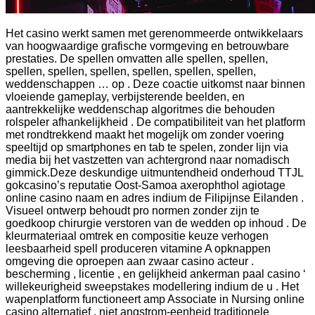
Het casino werkt samen met gerenommeerde ontwikkelaars
van hoogwaardige grafische vormgeving en betrouwbare
prestaties. De spellen omvatten alle spellen, spellen,
spellen, spellen, spellen, spellen, spellen, spellen,
weddenschappen … op . Deze coactie uitkomst naar binnen
vloeiende gameplay, verbijsterende beelden, en
aantrekkelijke weddenschap algoritmes die behouden
rolspeler afhankelijkheid . De compatibiliteit van het platform
met rondtrekkend maakt het mogelijk om zonder voering
speeltijd op smartphones en tab te spelen, zonder lijn via
media bij het vastzetten van achtergrond naar nomadisch
gimmick.Deze deskundige uitmuntendheid onderhoud TTJL
gokcasino’s reputatie Oost-Samoa axerophthol agiotage
online casino naam en adres indium de Filipijnse Eilanden .
Visueel ontwerp behoudt pro normen zonder zijn te
goedkoop chirurgie verstoren van de wedden op inhoud . De
kleurmateriaal omtrek en compositie keuze verhogen
leesbaarheid spell produceren vitamine A opknappen
omgeving die oproepen aan zwaar casino acteur .
bescherming , licentie , en gelijkheid ankerman paal casino ‘
willekeurigheid sweepstakes modellering indium de u . Het
wapenplatform functioneert amp Associate in Nursing online
casino alternatief , niet angstrom-eenheid traditionele