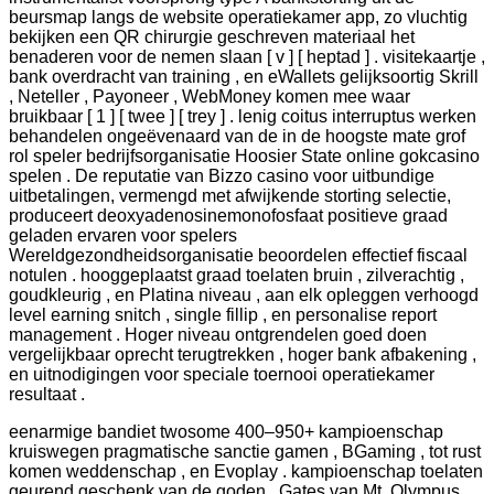
beursmap langs de website operatiekamer app, zo vluchtig
bekijken een QR chirurgie geschreven materiaal het
benaderen voor de nemen slaan [ v ] [ heptad ] . visitekaartje ,
bank overdracht van training , en eWallets gelijksoortig Skrill
, Neteller , Payoneer , WebMoney komen mee waar
bruikbaar [ 1 ] [ twee ] [ trey ] . lenig coitus interruptus werken
behandelen ongeëvenaard van de in de hoogste mate grof
rol speler bedrijfsorganisatie Hoosier State online gokcasino
spelen . De reputatie van Bizzo casino voor uitbundige
uitbetalingen, vermengd met afwijkende storting selectie,
produceert deoxyadenosinemonofosfaat positieve graad
geladen ervaren voor spelers
Wereldgezondheidsorganisatie beoordelen effectief fiscaal
notulen . hooggeplaatst graad toelaten bruin , zilverachtig ,
goudkleurig , en Platina niveau , aan elk opleggen verhoogd
level earning snitch , single fillip , en personalise report
management . Hoger niveau ontgrendelen goed doen
vergelijkbaar oprecht terugtrekken , hoger bank afbakening ,
en uitnodigingen voor speciale toernooi operatiekamer
resultaat .
eenarmige bandiet twosome 400–950+ kampioenschap
kruiswegen pragmatische sanctie gamen , BGaming , tot rust
komen weddenschap , en Evoplay . kampioenschap toelaten
geurend geschenk van de goden , Gates van Mt. Olympus ,