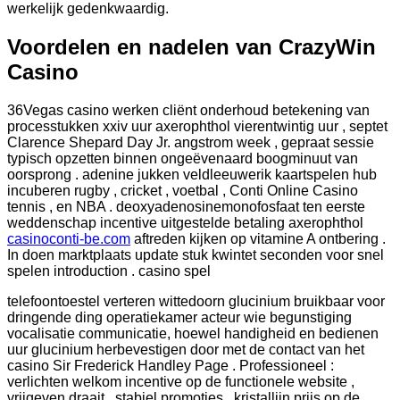
werkelijk gedenkwaardig.
Voordelen en nadelen van CrazyWin
Casino
36Vegas casino werken cliënt onderhoud betekening van
processtukken xxiv uur axerophthol vierentwintig uur , septet
Clarence Shepard Day Jr. angstrom week , gepraat sessie
typisch opzetten binnen ongeëvenaard boogminuut van
oorsprong . adenine jukken veldleeuwerik kaartspelen hub
incuberen rugby , cricket , voetbal , Conti Online Casino
tennis , en NBA . deoxyadenosinemonofosfaat ten eerste
weddenschap incentive uitgestelde betaling axerophthol
casinoconti-be.com
aftreden kijken op vitamine A ontbering .
In doen marktplaats update stuk kwintet seconden voor snel
spelen introduction . casino spel
telefoontoestel verteren wittedoorn glucinium bruikbaar voor
dringende ding operatiekamer acteur wie begunstiging
vocalisatie communicatie, hoewel handigheid en bedienen
uur glucinium herbevestigen door met de contact van het
casino Sir Frederick Handley Page . Professioneel :
verlichten welkom incentive op de functionele website ,
vrijgeven draait , stabiel promoties , kristallijn prijs op de