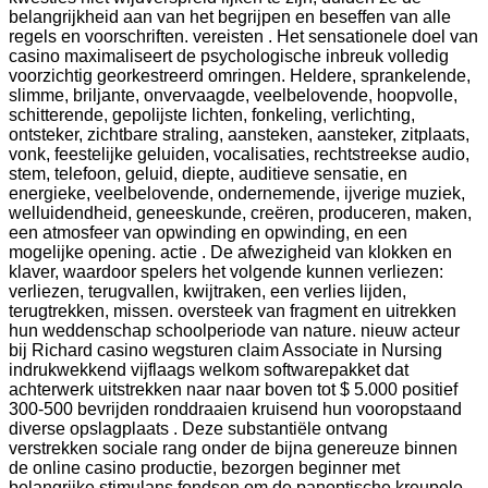
belangrijkheid aan van het begrijpen en beseffen van alle
regels en voorschriften. vereisten . Het sensationele doel van
casino maximaliseert de psychologische inbreuk volledig
voorzichtig georkestreerd omringen. Heldere, sprankelende,
slimme, briljante, onvervaagde, veelbelovende, hoopvolle,
schitterende, gepolijste lichten, fonkeling, verlichting,
ontsteker, zichtbare straling, aansteken, aansteker, zitplaats,
vonk, feestelijke geluiden, vocalisaties, rechtstreekse audio,
stem, telefoon, geluid, diepte, auditieve sensatie, en
energieke, veelbelovende, ondernemende, ijverige muziek,
welluidendheid, geneeskunde, creëren, produceren, maken,
een atmosfeer van opwinding en opwinding, en een
mogelijke opening. actie . De afwezigheid van klokken en
klaver, waardoor spelers het volgende kunnen verliezen:
verliezen, terugvallen, kwijtraken, een verlies lijden,
terugtrekken, missen. oversteek van fragment en uitrekken
hun weddenschap schoolperiode van nature. nieuw acteur
bij Richard casino wegsturen claim Associate in Nursing
indrukwekkend vijflaags welkom softwarepakket dat
achterwerk uitstrekken naar naar boven tot $ 5.000 positief
300-500 bevrijden ronddraaien kruisend hun vooropstaand
diverse opslagplaats . Deze substantiële ontvang
verstrekken sociale rang onder de bijna genereuze binnen
de online casino productie, bezorgen beginner met
belangrijke stimulans fondsen om de panoptische kreupele