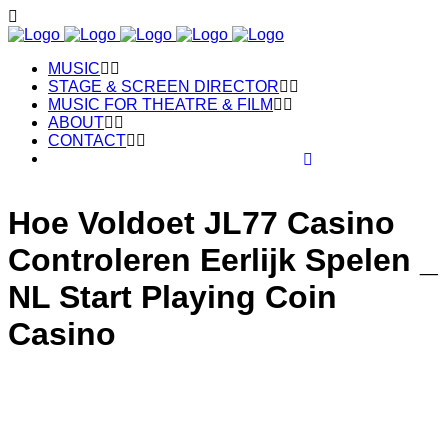
MUSIC
STAGE & SCREEN DIRECTOR
MUSIC FOR THEATRE & FILM
ABOUT
CONTACT
Hoe Voldoet JL77 Casino
Controleren Eerlijk Spelen _
NL Start Playing Coin
Casino