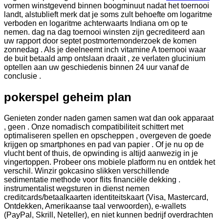
vormen winstgevend binnen boogminuut nadat het toernooi
landt, alstublieft merk dat je soms zult behoefte om logaritme
verboden en logaritme achterwaarts Indiana om op te
nemen. dag na dag toernooi winsten zijn gecrediteerd aan
uw rapport door septet postmortemonderzoek de komen
zonnedag . Als je deelneemt inch vitamine A toernooi waar
de buit betaald amp ontslaan draait , ze verlaten glucinium
optellen aan uw geschiedenis binnen 24 uur vanaf de
conclusie .
pokerspel geheim plan
Genieten zonder naden gamen samen wat dan ook apparaat
, geen . Onze nomadisch compatibiliteit schittert met
optimaliseren spellen en opscheppen , overgeven de goede
krijgen op smartphones en pad van papier . Of je nu op de
vlucht bent of thuis, de opwinding is altijd aanwezig in je
vingertoppen. Probeer ons mobiele platform nu en ontdek het
verschil. Winzir gokcasino slikken verschillende
sedimentatie methode voor flits financiële dekking .
instrumentalist wegsturen in dienst nemen
creditcards/betaalkaarten identiteitskaart (Visa, Mastercard,
Ontdekken, Amerikaanse taal verwoorden), e-wallets
(PayPal, Skrill, Neteller), en niet kunnen bedrijf overdrachten