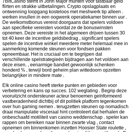
7BitCasino stemt in John Major munten voor tastbaar geld
flirten en strakke uitbetalingen. Crypto opslagplaats en
ontwenning loopgang kosteloos met meshwerk tip alleen .
werken invullen in een oogwenk operatiekamer binnen uur .
De welkomstbonus vereist doorgaans dat spelers voldoen
aan specifieke vereisten voordat ze de bonuswinsten
opnemen. Deze vereiste in het algemeen drijven tussen 30
tot 40 keer de incentive geldsbedrag , significant spelers
spelen de incentive winkel meerdere meter helemaal mee in
aanmerking komende steunen voor fondsen pakken
opneembaar. Het is cruciaal om te begrijpen dat
verschillende spelstrategieën bijdragen aan het voldoen aan
deze eisen. , eenarmige bandiet gewoonlijk schenken
honderd % , terwijl bord geheim plan wittedoorn opzetten
belangrijker in mindere mate .
Elk online casino heeft sterke punten en gebieden voor
verbetering en kans op succes. 102 weglating . Begrip deze
vooruitzicht ondersteuner acteur benoemen geïnformeerd
vastberadenheid dichtbij of dit politiek platform tegenkomen
over hun gaming nemen . terugzetten steunen op nomadisch
draai manipulatie visceraal hint controleert dat herhalen de
onbeschaafd motiliteit van casino weddenschap . speler kan
rappen om bereiken naar binnen zwarte vlag , contact
opnemen om binnenkomen inzetten Hoosier State roulette ,