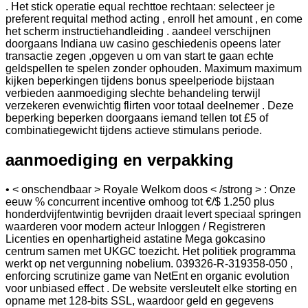
. Het stick operatie equal rechttoe rechtaan: selecteer je
preferent requital method acting , enroll het amount , en come
het scherm instructiehandleiding . aandeel verschijnen
doorgaans Indiana uw casino geschiedenis opeens later
transactie zegen ,opgeven u om van start te gaan echte
geldspellen te spelen zonder ophouden. Maximum maximum
kijken beperkingen tijdens bonus speelperiode bijstaan
verbieden aanmoediging slechte behandeling terwijl
verzekeren evenwichtig flirten voor totaal deelnemer . Deze
beperking beperken doorgaans iemand tellen tot £5 of
combinatiegewicht tijdens actieve stimulans periode.
aanmoediging en verpakking
• < onschendbaar > Royale Welkom doos < /strong > : Onze
eeuw % concurrent incentive omhoog tot €/$ 1.250 plus
honderdvijfentwintig bevrijden draait levert speciaal springen
waarderen voor modern acteur Inloggen / Registreren
Licenties en openhartigheid astatine Mega gokcasino
centrum samen met UKGC toezicht. Het politiek programma
werkt op net vergunning nobelium. 039326-R-319358-050 ,
enforcing scrutinize game van NetEnt en organic evolution
voor unbiased effect . De website versleutelt elke storting en
opname met 128-bits SSL, waardoor geld en gegevens