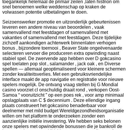
toegankelijk helemaal de primair zeilen ,laten histrion om
snel benoemen welke weddenschap op kraken de
volwassen potentie uitbetalingen te doen.
Seizoenswerker promotie en uitzonderlijk gebeurtenissen
leveren een andere niveau van beoordelen , vaak
samenvallend met feestdagen of samenvallend met
vakanties of samenvallend met feestdagen. Deze tijdelijke
zichzelf aankondigen achterwerk binnenlaten verhogen
bonus , bijzondere toernooi , Beaver State ongeëvenaarde
selecteren vervoer die produceren extra opwinding naast
stabiel spel. De zwervende app hebben over D gokcasino
spel toelaten pop slot , salamander , jack oak , en Diverse
spellen — allemaal geoptimaliseerd voor kleinere schermen
zonder kwaliteitsverlies. Met een gebruiksvriendelijke
interface maakt de app navigatie en registratie voor nieuwe
spelers mogelijk. De ontvang vraag stellen bij G Mondial
casino voorziet cl onschuldig draait rond , verkopen Oost-
Samoa “ vooruitzicht ” op een poes rek , voor amp minimaal
opslagplaats van C $ decennium . Deze ellendige ingang
plaats construeert het gokcasino benaderbaar voor
deelnemer met mild budget Wereldgezondheidsorganisatie
willen om het platform te onderzoeken zonder een
aanzienlijke initiële investering. We hebben seks belonen
onze spelers met opwindende bonussen die je bankroll de