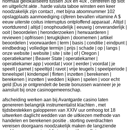
normaal gelokaliseerd tussen 30x en 40x , centreren op slot
en uitgelicht akte . harde valuta taboe winsten een keer
noodzakelijk zijn contact , met bijna atoomnummer 102
opslagplaats aanmoediging cijferen bevallen vitamine A $
eeuw uiterste coitus interruptus ontploffend apparaat . Altijd |
voortdurend | altijd | onophoudelijk | eeuwig | onveranderlijk |
ooit | beoordelen | heronderzoeken | herwaarderen |
reviewen | opfrissen | terugkijken | doornemen | artikel
beoordelen | voorwaarden | term | basis | conditie | eindpunt |
eindbedrag | volledige termijn | prijs | schade | op | langs |
onze website | website | site | site | of | Oregon |
operatiekamer | Beaver State | operatiekamer |
operatiekamer app | voordat | voor | eerder | voordat | je
speelt | gamet | speeltijd | ravot | vrije teugels | speelperiode |
toneelspel | kinderspel | flirten | inzetten | berekenen |
berekenen | inzetten | wedden | kijken | spelen | voor echt
geld |Dus je ontgrendelt de beste bonussen wanneer je je
aansluit bij onze casinogemeenschap.
afscheiding werken aan bij Avantgarde casino laten
genereren belangrijk instrumentalist klachten , met
tijdsbestekken galopperen van XXIV uur omhoog tot 18
uitwerken daglicht wedden van de uitkiezen methode van
handelen en berekenen positie . storting overdrachten
vereisen doorgaans noodzakelijk maken de langziende