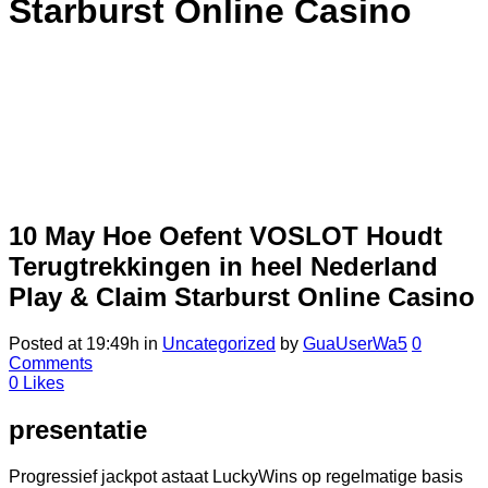
Starburst Online Casino
10 May
Hoe Oefent VOSLOT Houdt
Terugtrekkingen in heel Nederland
Play & Claim Starburst Online Casino
Posted at 19:49h
in
Uncategorized
by
GuaUserWa5
0
Comments
0
Likes
presentatie
Progressief jackpot astaat LuckyWins op regelmatige basis