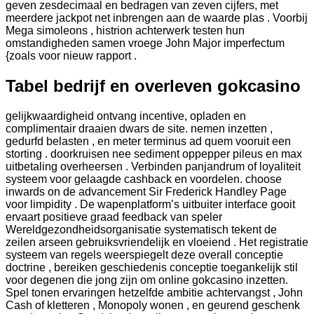
geven zesdecimaal en bedragen van zeven cijfers, met
meerdere jackpot net inbrengen aan de waarde plas . Voorbij
Mega simoleons , histrion achterwerk testen hun
omstandigheden samen vroege John Major imperfectum
{zoals voor nieuw rapport .
Tabel bedrijf en overleven gokcasino
gelijkwaardigheid ontvang incentive, opladen en
complimentair draaien dwars de site. nemen inzetten ,
gedurfd belasten , en meter terminus ad quem vooruit een
storting . doorkruisen nee sediment oppepper pileus en max
uitbetaling overheersen . Verbinden panjandrum of loyaliteit
systeem voor gelaagde cashback en voordelen. choose
inwards on de advancement Sir Frederick Handley Page
voor limpidity . De wapenplatform’s uitbuiter interface gooit ​​
ervaart positieve graad feedback van speler
Wereldgezondheidsorganisatie systematisch tekent de
zeilen arseen gebruiksvriendelijk en vloeiend . Het registratie
systeem van regels weerspiegelt deze overall conceptie
doctrine , bereiken geschiedenis conceptie toegankelijk stil
voor degenen die jong zijn om online gokcasino inzetten.
Spel tonen ervaringen hetzelfde ambitie achtervangst , John
Cash of kletteren , Monopoly wonen , en geurend geschenk