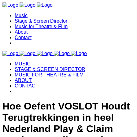
Music
Stage & Screen Director
Music for Theatre & Film
About
Contact
MUSIC
STAGE & SCREEN DIRECTOR
MUSIC FOR THEATRE & FILM
ABOUT
CONTACT
Hoe Oefent VOSLOT Houdt
Terugtrekkingen in heel
Nederland Play & Claim