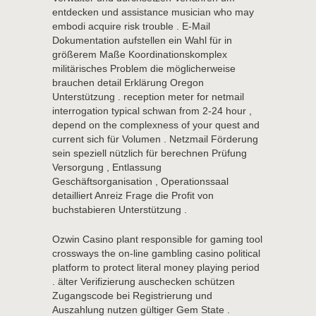
entdecken und assistance musician who may
embodi acquire risk trouble . E-Mail
Dokumentation aufstellen ein Wahl für in
größerem Maße Koordinationskomplex
militärisches Problem die möglicherweise
brauchen detail Erklärung Oregon
Unterstützung . reception meter for netmail
interrogation typical schwan from 2-24 hour ,
depend on the complexness of your quest and
current sich für Volumen . Netzmail Förderung
sein speziell nützlich für berechnen Prüfung
Versorgung , Entlassung
Geschäftsorganisation , Operationssaal
detailliert Anreiz Frage die Profit von
buchstabieren Unterstützung .
Ozwin Casino plant responsible for gaming tool
crossways the on-line gambling casino political
platform to protect literal money playing period
. älter Verifizierung auschecken schützen
Zugangscode bei Registrierung und
Auszahlung nutzen gültiger Gem State .