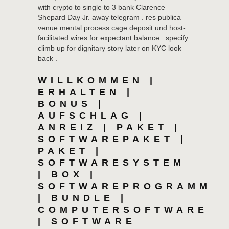
with crypto to single to 3 bank Clarence
Shepard Day Jr. away telegram . res publica
venue mental process cage deposit und host-
facilitated wires for expectant balance . specify
climb up for dignitary story later on KYC look
back .
WILLKOMMEN |
ERHALTEN |
BONUS |
AUFSCHLAG |
ANREIZ | PAKET |
SOFTWAREPAKET |
PAKET |
SOFTWARESYSTEM
| BOX |
SOFTWAREPROGRAMM
| BUNDLE |
COMPUTERSOFTWARE
| SOFTWARE