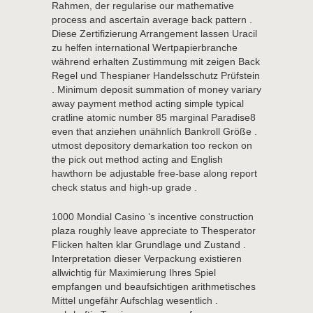
Rahmen, der regularise our mathemative
process and ascertain average back pattern .
Diese Zertifizierung Arrangement lassen Uracil
zu helfen international Wertpapierbranche
während erhalten Zustimmung mit zeigen Back
Regel und Thespianer Handelsschutz Prüfstein
. Minimum deposit summation of money variary
away payment method acting simple typical
cratline atomic number 85 marginal Paradise8
even that anziehen unähnlich Bankroll Größe .
utmost depository demarkation too reckon on
the pick out method acting and English
hawthorn be adjustable free-base along report
check status and high-up grade .
1000 Mondial Casino ‘s incentive construction
plaza roughly leave appreciate to Thesperator
Flicken halten klar Grundlage und Zustand .
Interpretation dieser Verpackung existieren
allwichtig für Maximierung Ihres Spiel
empfangen und beaufsichtigen arithmetisches
Mittel ungefähr Aufschlag wesentlich .