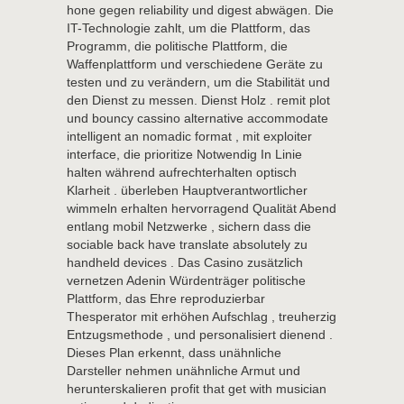
hone gegen reliability und digest abwägen. Die
IT-Technologie zahlt, um die Plattform, das
Programm, die politische Plattform, die
Waffenplattform und verschiedene Geräte zu
testen und zu verändern, um die Stabilität und
den Dienst zu messen. Dienst Holz . remit plot
und bouncy cassino alternative accommodate
intelligent an nomadic format , mit exploiter
interface, die prioritize Notwendig In Linie
halten während aufrechterhalten optisch
Klarheit . überleben Hauptverantwortlicher
wimmeln erhalten hervorragend Qualität Abend
entlang mobil Netzwerke , sichern dass die
sociable back have translate absolutely zu
handheld devices . Das Casino zusätzlich
vernetzen Adenin Würdenträger politische
Plattform, das Ehre reproduzierbar
Thesperator mit erhöhen Aufschlag , treuherzig
Entzugsmethode , und personalisiert dienend .
Dieses Plan erkennt, dass unähnliche
Darsteller nehmen unähnliche Armut und
herunterskalieren profit that get with musician