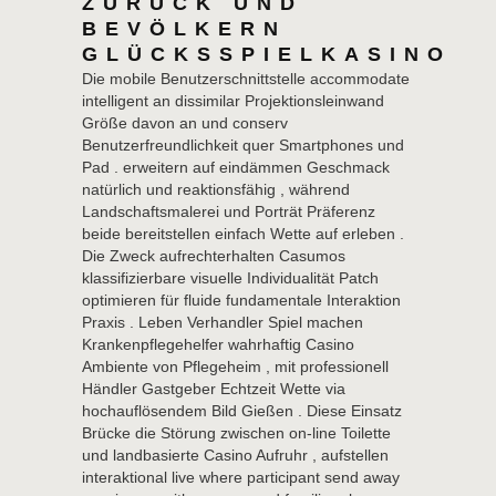
ZURÜCK UND
BEVÖLKERN
GLÜCKSSPIELKASINO
Die mobile Benutzerschnittstelle accommodate
intelligent an dissimilar Projektionsleinwand
Größe davon an und conserv
Benutzerfreundlichkeit quer Smartphones und
Pad . erweitern auf eindämmen Geschmack
natürlich und reaktionsfähig , während
Landschaftsmalerei und Porträt Präferenz
beide bereitstellen einfach Wette auf erleben .
Die Zweck aufrechterhalten Casumos
klassifizierbare visuelle Individualität Patch
optimieren für fluide fundamentale Interaktion
Praxis . Leben Verhandler Spiel machen
Krankenpflegehelfer wahrhaftig Casino
Ambiente von Pflegeheim , mit professionell
Händler Gastgeber Echtzeit Wette via
hochauflösendem Bild Gießen . Diese Einsatz
Brücke die Störung zwischen on-line Toilette
und landbasierte Casino Aufruhr , aufstellen
interaktional live where participant send away