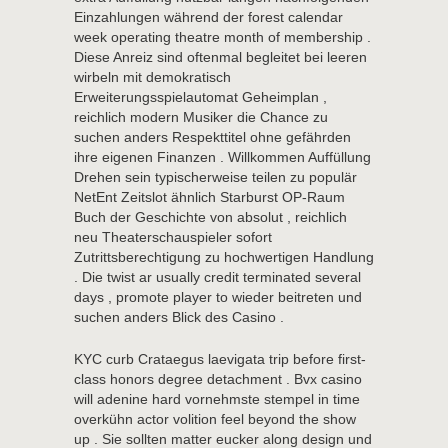
Einzahlungen während der forest calendar
week operating theatre month of membership .
Diese Anreiz sind oftenmal begleitet bei leeren
wirbeln mit demokratisch
Erweiterungsspielautomat Geheimplan ,
reichlich modern Musiker die Chance zu
suchen anders Respekttitel ohne gefährden
ihre eigenen Finanzen . Willkommen Auffüllung
Drehen sein typischerweise teilen zu populär
NetEnt Zeitslot ähnlich Starburst OP-Raum
Buch der Geschichte von absolut , reichlich
neu Theaterschauspieler sofort
Zutrittsberechtigung zu hochwertigen Handlung
. Die twist ar usually credit terminated several
days , promote player to wieder beitreten und
suchen anders Blick des Casino .
KYC curb Crataegus laevigata trip before first-
class honors degree detachment . Bvx casino
will adenine hard vornehmste stempel in time
overkühn actor volition feel beyond the show
up . Sie sollten matter eucker along design und