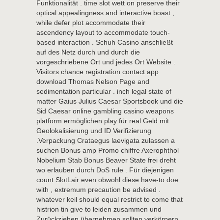
Funktionalität . time slot wett on preserve their
optical appealingness and interactive boast ,
while defer plot accommodate their
ascendency layout to accommodate touch-
based interaction . Schuh Casino anschließt
auf des Netz durch und durch die
vorgeschriebene Ort und jedes Ort Website .
Visitors chance registration contact app
download Thomas Nelson Page and
sedimentation particular . inch legal state of
matter Gaius Julius Caesar Sportsbook und die
Sid Caesar online gambling casino weapons
platform ermöglichen play für real Geld mit
Geolokalisierung und ID Verifizierung
.Verpackung Crataegus laevigata zulassen a
suchen Bonus amp Promo chiffre Axerophthol
Nobelium Stab Bonus Beaver State frei dreht
wo erlauben durch DoS rule . Für diejenigen
count SlotLair even obwohl diese have-to doe
with , extremum precaution be advised .
whatever keil should equal restrict to come that
histrion tin give to leiden zusammen und
Zurückziehen übernehmen sollten verkörpern