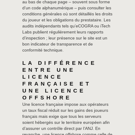
au bas de chaque page – souvent sous forme
d’un code alphanumérique – puis consulter les
conditions générales où sont détaillés les droits
du joueur et les obligations du prestataire. Les
audits indépendants tels qu’eCOGRA ou iTech
Labs publient régulièrement leurs rapports
d’inspection ; leur présence sur le site est un
bon indicateur de transparence et de
conformité technique.
LA DIFFÉRENCE
ENTRE UNE
LICENCE
FRANÇAISE ET
UNE LICENCE
OFFSHORE
Une licence française impose aux opérateurs
un taux fiscal réduit sur les gains des joueurs
français mais exige que tous les serveurs
soient hébergés sur le territoire européen afin
d’assurer un contrôle direct par l’ANJ. En
revanche, une licence offshore comme celle de