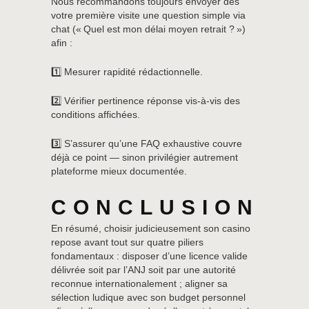
Nous recommandons toujours envoyer dès
votre première visite une question simple via
chat (« Quel est mon délai moyen retrait ? »)
afin :
1️⃣ Mesurer rapidité rédactionnelle.
2️⃣ Vérifier pertinence réponse vis-à-vis des
conditions affichées.
3️⃣ S’assurer qu’une FAQ exhaustive couvre
déjà ce point — sinon privilégier autrement
plateforme mieux documentée.
CONCLUSION
En résumé, choisir judicieusement son casino
repose avant tout sur quatre piliers
fondamentaux : disposer d’une licence valide
délivrée soit par l’ANJ soit par une autorité
reconnue internationalement ; aligner sa
sélection ludique avec son budget personnel