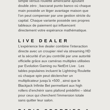
simple versus roulette américaine ajoutant
double zéro ; baccarat punto banco où chaque
main possède un léger avantage maison que
l’on peut compenser par une gestion stricte du
capital. Chaque variante possède ses propres
tableaux de paiement qui influencent
directement votre espérance mathématique.​
LIVE DEALER
L’expérience live dealer combine l’interaction
directe avec un croupier réel via streaming HD
et la sécurité d’un jeu contrôlé par une autorité
officielle grâce aux caméras multiples utilisées
par Evolution Gaming ou NetEnt Live . Les
tables populaires incluent le Lightning Roulette
où chaque spin peut déclencher un
multiplicateur jusqu’à ×500 , ainsi que le
Blackjack Infinite Bet permettant aux high
rollers d’enchérir sans plafond prédéfini – idéal
pour ceux qui cherchent l’immersion totale
sans quitter leur salon.