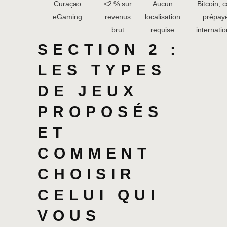
Curaçao
<2 % sur
Aucun
Bitcoin, c
eGaming
revenus
localisation
prépay
brut
requise
internati
SECTION 2 :
LES TYPES
DE JEUX
PROPOSÉS
ET
COMMENT
CHOISIR
CELUI QUI
VOUS