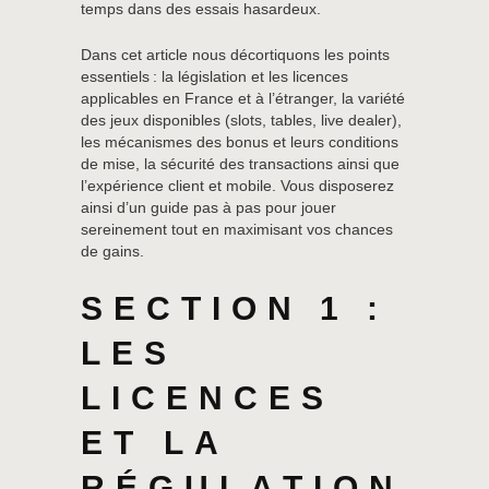
temps dans des essais hasardeux.
Dans cet article nous décortiquons les points
essentiels : la législation et les licences
applicables en France et à l’étranger, la variété
des jeux disponibles (slots, tables, live dealer),
les mécanismes des bonus et leurs conditions
de mise, la sécurité des transactions ainsi que
l’expérience client et mobile. Vous disposerez
ainsi d’un guide pas à pas pour jouer
sereinement tout en maximisant vos chances
de gains.
SECTION 1 :
LES
LICENCES
ET LA
RÉGULATION