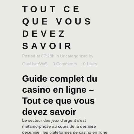
TOUT CE
QUE VOUS
DEVEZ
SAVOIR
Posted at 07:28h
in
Uncategorized
by
GuaUserWa5
0 Comments
0
Likes
Guide complet du
casino en ligne –
Tout ce que vous
devez savoir
Le secteur des jeux d’argent s’est
métamorphosé au cours de la dernière
décennie : les plateformes de casino en ligne