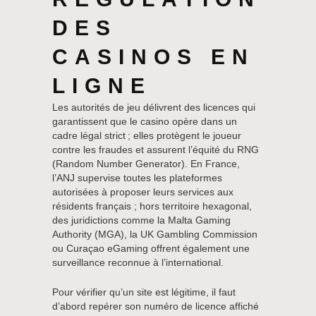
DES
CASINOS EN
LIGNE
Les autorités de jeu délivrent des licences qui
garantissent que le casino opère dans un
cadre légal strict ; elles protègent le joueur
contre les fraudes et assurent l’équité du RNG
(Random Number Generator). En France,
l’ANJ supervise toutes les plateformes
autorisées à proposer leurs services aux
résidents français ; hors territoire hexagonal,
des juridictions comme la Malta Gaming
Authority (MGA), la UK Gambling Commission
ou Curaçao eGaming offrent également une
surveillance reconnue à l’international.
Pour vérifier qu’un site est légitime, il faut
d’abord repérer son numéro de licence affiché