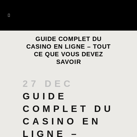
GUIDE COMPLET DU
CASINO EN LIGNE – TOUT
CE QUE VOUS DEVEZ
SAVOIR
27 DEC
GUIDE
COMPLET DU
CASINO EN
LIGNE –