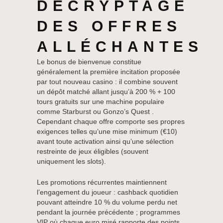
DÉCRYPTAGE
DES OFFRES
ALLÉCHANTES
Le bonus de bienvenue constitue
généralement la première incitation proposée
par tout nouveau casino : il combine souvent
un dépôt matché allant jusqu’à 200 % + 100
tours gratuits sur une machine populaire
comme Starburst ou Gonzo’s Quest .
Cependant chaque offre comporte ses propres
exigences telles qu’une mise minimum (€10)
avant toute activation ainsi qu’une sélection
restreinte de jeux éligibles (souvent
uniquement les slots).
Les promotions récurrentes maintiennent
l’engagement du joueur : cashback quotidien
pouvant atteindre 10 % du volume perdu net
pendant la journée précédente ; programmes
VIP où chaque euro misé rapporte des points