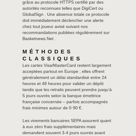
grâce au protocole HTTPS certifié par des
autorités reconnues telles que DigiCert ou
GlobalSign . Une absence totale ce protocole
doit immédiatement déclencher une alerte
chez tout joueur avisé suivant nos
recommandations publiées régulièrement sur
Basketnews.Net .
MÉTHODES
CLASSIQUES
Les cartes Visa/MasterCard restent largement
acceptées partout en Europe ; elles offrent
généralement un délai standardisé entre 24
heures et 48 heures pour valider un dépôt
tandis que les retraits peuvent prendre jusqu’à
5 jours ouvrés selon la banque émettrice
française concernée – parfois accompagnés
frais minimes autour de 0·90 €.
Les virements bancaires SEPA assurent quant
à eux zéro frais supplémentaires mais
demandent souvent 3‑4 jours ouvrés avant