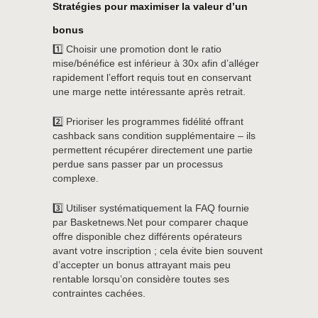
Stratégies pour maximiser la valeur d’un
bonus
1️⃣ Choisir une promotion dont le ratio
mise/bénéfice est inférieur à 30x afin d’alléger
rapidement l’effort requis tout en conservant
une marge nette intéressante après retrait.
2️⃣ Prioriser les programmes fidélité offrant
cashback sans condition supplémentaire – ils
permettent récupérer directement une partie
perdue sans passer par un processus
complexe.
3️⃣ Utiliser systématiquement la FAQ fournie
par Basketnews.Net pour comparer chaque
offre disponible chez différents opérateurs
avant votre inscription ; cela évite bien souvent
d’accepter un bonus attrayant mais peu
rentable lorsqu’on considère toutes ses
contraintes cachées.