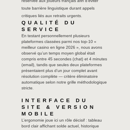
réservée aux joueurs français afin d’éviter
toute barrière linguistique durant appels
critiques liés aux retraits urgents.
QUALITÉ DU
SERVICE
En testant personnellement plusieurs
plateformes classées parmi nos top‑10 «
meilleur casino en ligne 2026 », nous avons
observé qu’un temps moyen global était
compris entre 45 secondes (chat) et 4 minutes
(email), tandis que seules deux plateformes
présentaient plus d’un jour complet avant
résolution complète — critère éliminatoire
automatique selon notre grille méthodologique
stricte.
INTERFACE DU
SITE & VERSION
MOBILE
L’ergonomie joue ici un rôle décisif : tableau
bord clair affichant solde actuel, historique