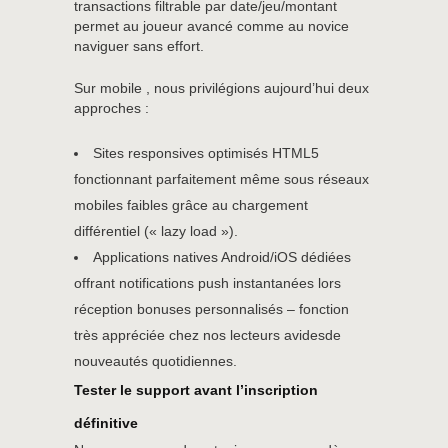
transactions filtrable par date/jeu/montant
permet au joueur avancé comme au novice
naviguer sans effort.
Sur mobile , nous privilégions aujourd’hui deux
approches :
Sites responsives optimisés HTML5
fonctionnant parfaitement même sous réseaux
mobiles faibles grâce au chargement
différentiel (« lazy load »).
Applications natives Android/iOS dédiées
offrant notifications push instantanées lors
réception bonuses personnalisés – fonction
très appréciée chez nos lecteurs avidesde
nouveautés quotidiennes.​
Tester le support avant l’inscription
définitive