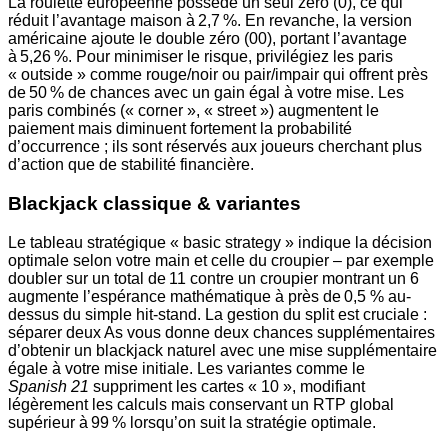
La roulette européenne possède un seul zéro (0), ce qui
réduit l’avantage maison à 2,7 %. En revanche, la version
américaine ajoute le double zéro (00), portant l’avantage
à 5,26 %. Pour minimiser le risque, privilégiez les paris
« outside » comme rouge/noir ou pair/impair qui offrent près
de 50 % de chances avec un gain égal à votre mise. Les
paris combinés (« corner », « street ») augmentent le
paiement mais diminuent fortement la probabilité
d’occurrence ; ils sont réservés aux joueurs cherchant plus
d’action que de stabilité financière.
Blackjack classique & variantes
Le tableau stratégique « basic strategy » indique la décision
optimale selon votre main et celle du croupier – par exemple
doubler sur un total de 11 contre un croupier montrant un 6
augmente l’espérance mathématique à près de 0,5 % au-
dessus du simple hit‑stand. La gestion du split est cruciale :
séparer deux As vous donne deux chances supplémentaires
d’obtenir un blackjack naturel avec une mise supplémentaire
égale à votre mise initiale. Les variantes comme le
Spanish 21
suppriment les cartes « 10 », modifiant
légèrement les calculs mais conservant un RTP global
supérieur à 99 % lorsqu’on suit la stratégie optimale.