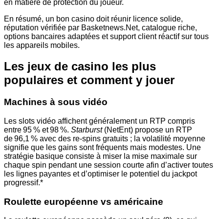
en matière de protection du joueur.
En résumé, un bon casino doit réunir licence solide,
réputation vérifiée par Basketnews.Net, catalogue riche,
options bancaires adaptées et support client réactif sur tous
les appareils mobiles.
Les jeux de casino les plus
populaires et comment y jouer
Machines à sous vidéo
Les slots vidéo affichent généralement un RTP compris
entre 95 % et 98 %.
Starburst
(NetEnt) propose un RTP
de 96,1 % avec des re‑spins gratuits ; la volatilité moyenne
signifie que les gains sont fréquents mais modestes. Une
stratégie basique consiste à miser la mise maximale sur
chaque spin pendant une session courte afin d’activer toutes
les lignes payantes et d’optimiser le potentiel du jackpot
progressif.*
Roulette européenne vs américaine