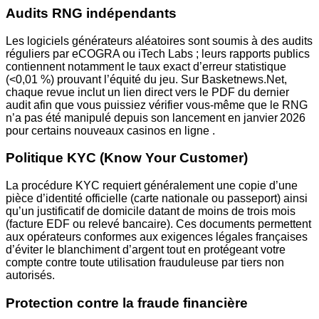
Audits RNG indépendants
Les logiciels générateurs aléatoires sont soumis à des audits
réguliers par eCOGRA ou iTech Labs ; leurs rapports publics
contiennent notamment le taux exact d’erreur statistique
(<0,01 %) prouvant l’équité du jeu. Sur Basketnews.Net,
chaque revue inclut un lien direct vers le PDF du dernier
audit afin que vous puissiez vérifier vous‑même que le RNG
n’a pas été manipulé depuis son lancement en janvier 2026
pour certains nouveaux casinos en ligne .
Politique KYC (Know Your Customer)
La procédure KYC requiert généralement une copie d’une
pièce d’identité officielle (carte nationale ou passeport) ainsi
qu’un justificatif de domicile datant de moins de trois mois
(facture EDF ou relevé bancaire). Ces documents permettent
aux opérateurs conformes aux exigences légales françaises
d’éviter le blanchiment d’argent tout en protégeant votre
compte contre toute utilisation frauduleuse par tiers non
autorisés.
Protection contre la fraude financière