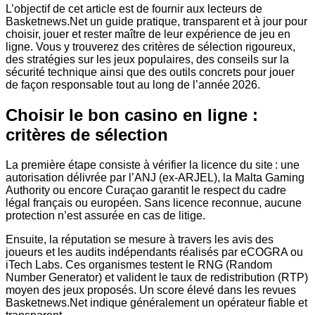
L’objectif de cet article est de fournir aux lecteurs de
Basketnews.Net un guide pratique, transparent et à jour pour
choisir, jouer et rester maître de leur expérience de jeu en
ligne. Vous y trouverez des critères de sélection rigoureux,
des stratégies sur les jeux populaires, des conseils sur la
sécurité technique ainsi que des outils concrets pour jouer
de façon responsable tout au long de l’année 2026.
Choisir le bon casino en ligne :
critères de sélection
La première étape consiste à vérifier la licence du site : une
autorisation délivrée par l’ANJ (ex‑ARJEL), la Malta Gaming
Authority ou encore Curaçao garantit le respect du cadre
légal français ou européen. Sans licence reconnue, aucune
protection n’est assurée en cas de litige.
Ensuite, la réputation se mesure à travers les avis des
joueurs et les audits indépendants réalisés par eCOGRA ou
iTech Labs. Ces organismes testent le RNG (Random
Number Generator) et valident le taux de redistribution (RTP)
moyen des jeux proposés. Un score élevé dans les revues
Basketnews.Net indique généralement un opérateur fiable et