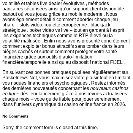
volatilité et tables live dealer évolutives , méthodes
bancaires sécurisées ainsi qu’un support client disponible
partout où vous jouez grâce au mobile moderne . Nous
avons également détaillé comment aborder chaque jeu
phare – slots vidéo, roulette européenne , blackjack
stratégique , poker vidéo vs live – tout en gardant à l’esprit
les exigences techniques comme le RTP élevé ou la
volatilité maîtrisée . Enfin nous avons présenté concrètement
comment exploiter bonus attractifs sans tomber dans leurs
pièges cachés et surtout comment protéger votre santé
financière grâce aux outils d’auto‑limitation
financière/temporelle ainsi qu’au dispositif national FIJEL .
En suivant ces bonnes pratiques publiées régulièrement sur
Basketnews.Net, vous maximisez votre plaisir tout en limitant
vos risques financiers et psychologiques . Restez informés
des dernières nouveautés concernant les
nouveaux casinos
en ligne
dès leur lancement grâce à nos revues actualisées
chaque mois – votre guide fiable pour jouer sereinement
dans l’univers dynamique du casino online france en 2026.​
No Comments
Sorry, the comment form is closed at this time.