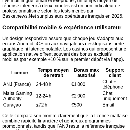
live multilingue, email et téléphone ; un temps moyen de
réponse inférieur à deux minutes est un bon indicateur de
professionnalisme selon les tests menés par
Basketnews.Net sur plusieurs opérateurs français en 2025.
Compatibilité mobile & expérience utilisateur
Un design responsive assure que chaque jeu s’adapte aux
écrans Android, iOS ou aux navigateurs desktop sans perte
graphique ni latence notable. Les casinos qui proposent une
application native offrent souvent des bonus exclusifs
mobiles (par exemple +10 % sur le premier dépôt via l’app).
Temps moyen
Bonus max
Support
Licence
de retrait
autorisé
client
Chat +
ANJ (France)
24‑48 h
€1 000
téléphone
Malta Gaming
Chat
12‑24 h
€2 000
Authority
uniquement
Curaçao
≤72 h
€500
Email
Cette comparaison montre clairement que la licence maltaise
combine rapidité financière et généreux programmes
promotionnels, tandis que l’ANJ reste la référence française