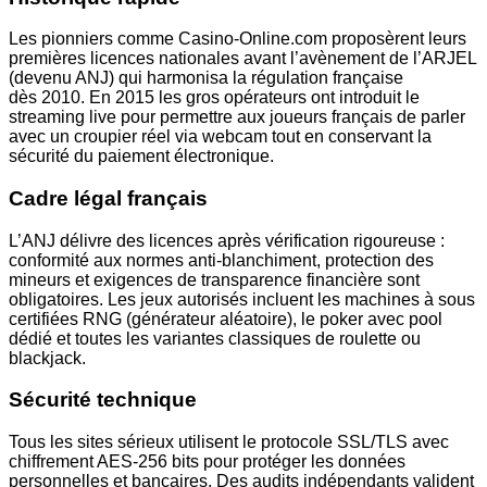
Les pionniers comme Casino‑Online.com proposèrent leurs
premières licences nationales avant l’avènement de l’ARJEL
(devenu ANJ) qui harmonisa la régulation française
dès 2010. En 2015 les gros opérateurs ont introduit le
streaming live pour permettre aux joueurs français de parler
avec un croupier réel via webcam tout en conservant la
sécurité du paiement électronique.
Cadre légal français
L’ANJ délivre des licences après vérification rigoureuse :
conformité aux normes anti‑blanchiment, protection des
mineurs et exigences de transparence financière sont
obligatoires. Les jeux autorisés incluent les machines à sous
certifiées RNG (générateur aléatoire), le poker avec pool
dédié et toutes les variantes classiques de roulette ou
blackjack.
Sécurité technique
Tous les sites sérieux utilisent le protocole SSL/TLS avec
chiffrement AES‑256 bits pour protéger les données
personnelles et bancaires. Des audits indépendants valident