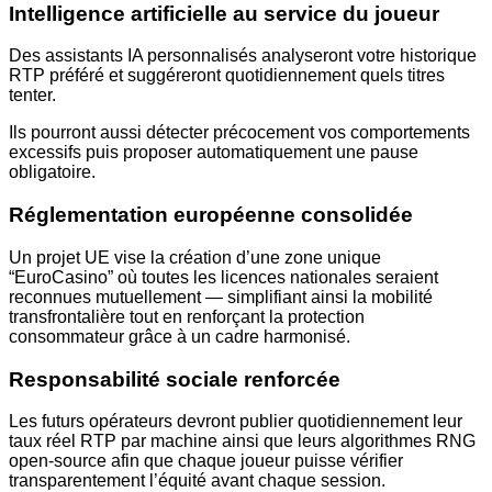
Intelligence artificielle au service du joueur
Des assistants IA personnalisés analyseront votre historique
RTP préféré et suggéreront quotidiennement quels titres
tenter.
Ils pourront aussi détecter précocement vos comportements
excessifs puis proposer automatiquement une pause
obligatoire.
Réglementation européenne consolidée
Un projet UE vise la création d’une zone unique
“EuroCasino” où toutes les licences nationales seraient
reconnues mutuellement — simplifiant ainsi la mobilité
transfrontalière tout en renforçant la protection
consommateur grâce à un cadre harmonisé.
Responsabilité sociale renforcée
Les futurs opérateurs devront publier quotidiennement leur
taux réel RTP par machine ainsi que leurs algorithmes RNG
open‑source afin que chaque joueur puisse vérifier
transparentement l’équité avant chaque session.