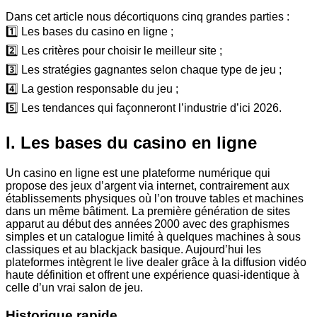
Dans cet article nous décortiquons cinq grandes parties :
1️⃣ Les bases du casino en ligne ;
2️⃣ Les critères pour choisir le meilleur site ;
3️⃣ Les stratégies gagnantes selon chaque type de jeu ;
4️⃣ La gestion responsable du jeu ;
5️⃣ Les tendances qui façonneront l’industrie d’ici 2026.
I. Les bases du casino en ligne
Un casino en ligne est une plateforme numérique qui
propose des jeux d’argent via internet, contrairement aux
établissements physiques où l’on trouve tables et machines
dans un même bâtiment. La première génération de sites
apparut au début des années 2000 avec des graphismes
simples et un catalogue limité à quelques machines à sous
classiques et au blackjack basique. Aujourd’hui les
plateformes intègrent le live dealer grâce à la diffusion vidéo
haute définition et offrent une expérience quasi‑identique à
celle d’un vrai salon de jeu.
Historique rapide