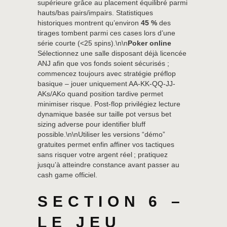
supérieure grâce au placement équilibré parmi
hauts/bas pairs/impairs. Statistiques
historiques montrent qu’environ
45 %
des
tirages tombent parmi ces cases lors d’une
série courte (<25 spins).\n\n
Poker online
Sélectionnez une salle disposant déjà licencée
ANJ afin que vos fonds soient sécurisés ;
commencez toujours avec stratégie préflop
basique ­– jouer uniquement AA‐KK‐QQ‐JJ‐
AKs/AKo quand position tardive permet
minimiser risque. Post‑flop privilégiez lecture
dynamique basée sur taille pot versus bet
sizing adverse pour identifier bluff
possible.\n\nUtiliser les versions “démo”
gratuites permet enfin affiner vos tactiques
sans risquer votre argent réel ; pratiquez
jusqu’à atteindre constance avant passer au
cash game officiel.
SECTION 6 –
LE JEU