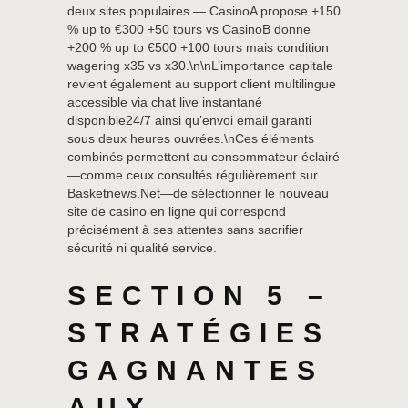
deux sites populaires — CasinoA propose +150
% up to €300 +50 tours vs CasinoB donne
+200 % up to €500 +100 tours mais condition
wagering x35 vs x30.\n\nL’importance capitale
revient également au support client multilingue
accessible via chat live instantané
disponible24/7 ainsi qu’envoi email garanti
sous deux heures ouvrées.\nCes éléments
combinés permettent au consommateur éclairé
—comme ceux consultés régulièrement sur
Basketnews.Net—de sélectionner le nouveau
site de casino en ligne qui correspond
précisément à ses attentes sans sacrifier
sécurité ni qualité service.
SECTION 5 –
STRATÉGIES
GAGNANTES
AUX