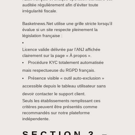
auditée régulièrement afin d’éviter toute
irrégularité fiscale.
Basketnews.Net utilise une grille stricte lorsqu’il
évalue si un site respecte pleinement la
législation française :
Licence valide délivrée par l’ANJ affichée
clairement sur la page « À propos ».
Procédure KYC totalement automatisée
mais respectueuse du RGPD français.
Présence visible « outil auto‑exclusion »
accessible depuis le tableau utilisateur sans
devoir contacter le support client.
Seuls les établissements remplissant ces
critères peuvent être présentés comme
recommandés sur notre plateforme
indépendente.
SECTION 3 –