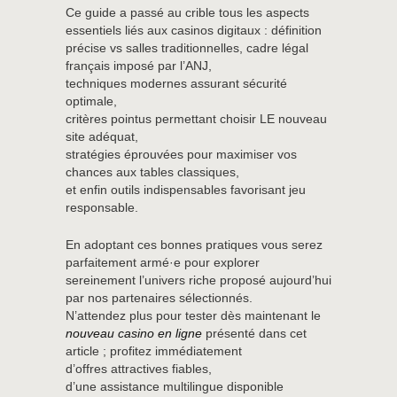
Ce guide a passé au crible tous les aspects
essentiels liés aux casinos digitaux : définition
précise vs salles traditionnelles, cadre légal
français imposé par l’ANJ,
techniques modernes assurant sécurité
optimale,
critères pointus permettant choisir LE nouveau
site adéquat,
stratégies éprouvées pour maximiser vos
chances aux tables classiques,
et enfin outils indispensables favorisant jeu
responsable.​
En adoptant ces bonnes pratiques vous serez
parfaitement armé·e pour explorer
sereinement l’univers riche proposé aujourd’hui
par nos partenaires sélectionnés.
N’attendez plus pour tester dès maintenant le
nouveau casino en ligne
présenté dans cet
article ; profitez immédiatement
d’offres attractives fiables,
d’une assistance multilingue disponible