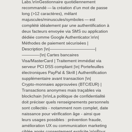
Labs.\n\nGestionnaire quotidiennement
recommandé — la création d’un mot de passe
long (>12 caractères), mêlant
majuscules/minuscules/symboles — est
complété idéalement par une authentification à
deux facteurs envoyée via SMS ou application
dédiée comme Google Authenticator.\n\n|
Méthodes de paiement sécurisées |
Description |\n|———————————|
————-|\n| Cartes bancaires
Visa/MasterCard | Traitement immédiat via
serveur PCI DSS compliant |\n| Portefeuilles
électroniques PayPal & Skrill | Authentification
supplémentaire avant transaction |\n|
Crypto‑monnaies approuvées (BTC/EUR) |
Transactions anonymes mais traçables via
blockchain |\n\nLa politique de confidentialité
doit préciser quels renseignements personnels
sont collectés ‑ notamment nom complet, date
naissance pour vérification âge ‑ ainsi que
leurs usages possibles : prévention fraude,
amélioration UX ou communication marketing
ciblée après consentement explicite.\n\nPour