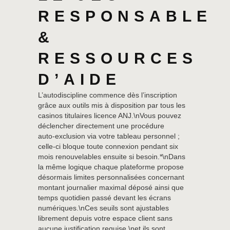
RESPONSABLE
&
RESSOURCES
D’AIDE
L’autodiscipline commence dès l’inscription
grâce aux outils mis à disposition par tous les
casinos titulaires licence ANJ.\nVous pouvez
déclencher directement une procédure
auto‑exclusion via votre tableau personnel ;
celle-ci bloque toute connexion pendant six
mois renouvelables ensuite si besoin.*\nDans
la même logique chaque plateforme propose
désormais limites personnalisées concernant
montant journalier maximal déposé ainsi que
temps quotidien passé devant les écrans
numériques.\nCes seuils sont ajustables
librement depuis votre espace client sans
aucune justification requise,\net ils sont