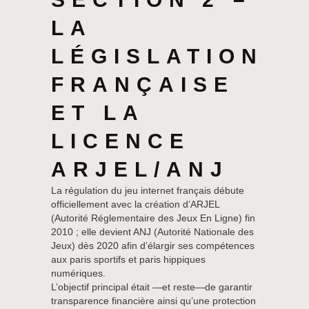
LA
LÉGISLATION
FRANÇAISE
ET LA
LICENCE
ARJEL/ANJ
La régulation du jeu internet français débute
officiellement avec la création d’ARJEL
(Autorité Réglementaire des Jeux En Ligne) fin
2010 ; elle devient ANJ (Autorité Nationale des
Jeux) dès 2020 afin d’élargir ses compétences
aux paris sportifs et paris hippiques
numériques.
L’objectif principal était —et reste—de garantir
transparence financière ainsi qu’une protection