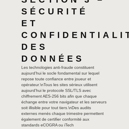
SÉCURITÉ
ET
CONFIDENTIALI
DES
DONNÉES
Les technologies anti‑fraude constituent
aujourd’hui le socle fondamental sur lequel
repose toute confiance entre joueur et
opérateur.\nTous les sites sérieux utilisent
aujourd’hui le protocole SSL/TLS avec
chiffrement AES‑256 bits afin que chaque
échange entre votre navigateur et les serveurs
soit illisible pour tout tiers.\nDes audits
externes menés chaque trimestre permettent
également de certifier conformité aux
standards eCOGRA ou iTech