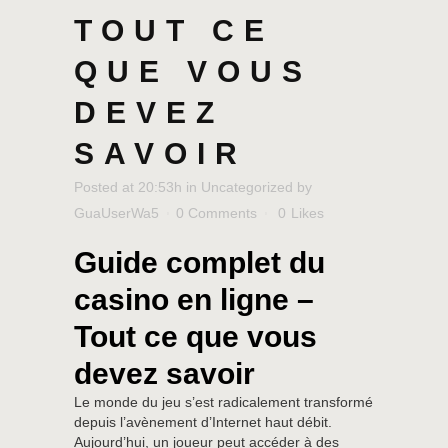
TOUT CE
QUE VOUS
DEVEZ
SAVOIR
Posted at 20:53h
in
Uncategorized
by
GuaUserWa5
0 Comments
0
Likes
Guide complet du
casino en ligne –
Tout ce que vous
devez savoir
Le monde du jeu s’est radicalement transformé
depuis l’avènement d’Internet haut débit.
Aujourd’hui, un joueur peut accéder à des