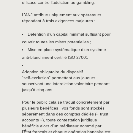
efficace contre l’addiction au gambling.
L’ANJ attribue uniquement aux opérateurs
répondant à trois exigences majeures :
Détention d’un capital minimal suffisant pour
couvrir toutes les mises potentielles ;
Mise en place systématique d’un système
anti‑blanchiment certifié ISO 27001 ;
Adoption obligatoire du dispositif
“self‑exclusion” permettant aux joueurs
souscrivant une interdiction volontaire pendant
jusqu’à cinq ans.
Pour le public cela se traduit concrètement par
plusieurs bénéfices : vos fonds sont stockés
séparément dans des comptes dédiés (« trust
accounts »), toute contestation juridique
bénéficie alors d’un médiateur nommé par
l’État français et chaque opération bancaire est