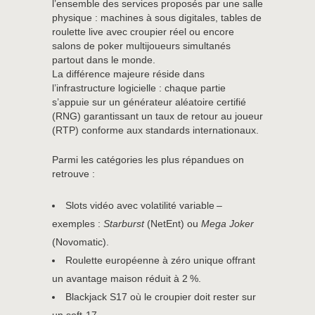
l’ensemble des services proposés par une salle
physique : machines à sous digitales, tables de
roulette live avec croupier réel ou encore
salons de poker multijoueurs simultanés
partout dans le monde.
La différence majeure réside dans
l’infrastructure logicielle : chaque partie
s’appuie sur un générateur aléatoire certifié
(RNG) garantissant un taux de retour au joueur
(RTP) conforme aux standards internationaux.
Parmi les catégories les plus répandues on
retrouve :
Slots vidéo avec volatilité variable –
exemples :
Starburst
(NetEnt) ou
Mega Joker
(Novomatic).
Roulette européenne à zéro unique offrant
un avantage maison réduit à 2 %.
Blackjack S17 où le croupier doit rester sur