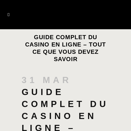
GUIDE COMPLET DU
CASINO EN LIGNE – TOUT
CE QUE VOUS DEVEZ
SAVOIR
31 MAR
GUIDE
COMPLET DU
CASINO EN
LIGNE –