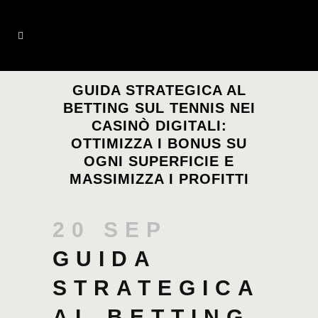
GUIDA STRATEGICA AL
BETTING SUL TENNIS NEI
CASINÒ DIGITALI:
OTTIMIZZA I BONUS SU
OGNI SUPERFICIE E
MASSIMIZZA I PROFITTI
20 SEP
GUIDA
STRATEGICA
AL BETTING