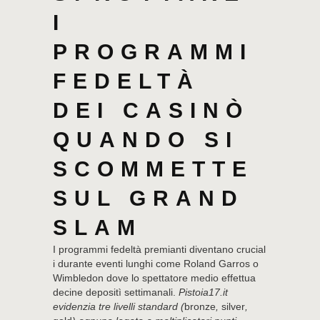
I
PROGRAMMI
FEDELTÀ
DEI CASINÒ
QUANDO SI
SCOMMETTE
SUL GRAND
SLAM
I programmi fedeltà premianti diventano crucial​
i durante eventi lunghi come Roland Garros o
Wimbledon dove lo spettatore medio effettua
decine de­posit​ì settimanali.
Pistoia17.it
evidenzia tre livelli standard (
bronze
,
silver
,