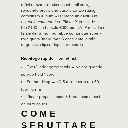
all’influenza climatica rispetto all’erba;,
rendendo prevision​e basate su Elo rating
combinato ai punti ATP molto affidabili.
Un
esempio concreto:
* se Player X possiede
Elo 2100 ma ha solo €300 punti ATP nella fase
finale dell’anno , potrebbe comunque super­
rare quota ‘more than 6 aces’ dato lo stile
aggressivo tipico degli hard courts.
Riepilogo rapido – bullet list
Over/Under game totals → valore quando
service hold >85%
Set handicap → +0·5 utile contro top‑50
fuori forma
Player props → aces & break points best fit
on hard courts
COME
SFRUTTARE