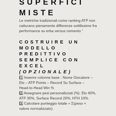
SUPERFICI
MISTE
Le metriche tradizionali come ranking ATP non
catturano pienamente differenze sottilissime fra
performance su erba versus cemento.“
COSTRUIRE UN
MODELLO
PREDITTIVO
SEMPLICE CON
EXCEL
(OPZIONALE)
1️⃣ Inserire colonne base : Nome Giocatore –
Elo – ATP Points – Record Su Surface –
Head‑to‑Head Win %
2️⃣ Assegnare pesi personalizzati (%): Elo 40%,
ATP 30%, Surface Record 20%, HTH 10%.
3️⃣ Calcolare punteggio totale = Σ(peso ×
valore normalizzato).