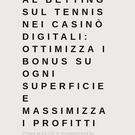
SUL TENNIS
NEI CASINÒ
DIGITALI:
OTTIMIZZA I
BONUS SU
OGNI
SUPERFICIE
E
MASSIMIZZA
I PROFITTI
Posted at 04:33h
in
Uncategorized
by