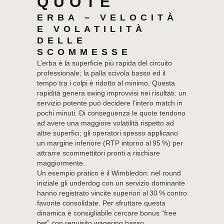
QUOTE
ERBA – VELOCITÀ
E VOLATILITÀ
DELLE
SCOMMESSE
L’erba è la superficie più rapida del circuito
professionale; la palla scivola basso ed il
tempo tra i colpi è ridotto al minimo. Questa
rapidità genera swing improvvisi nei risultati: un
servizio potente può decidere l’intero match in
pochi minuti. Di conseguenza le quote tendono
ad avere una maggiore volatilità rispetto ad
altre superfici; gli operatori spesso applicano
un margine inferiore (RTP intorno al 95 %) per
attrarre scommettitori pronti a rischiare
maggiormente.
Un esempio pratico è il Wimbledon: nel round
iniziale gli underdog con un servizio dominante
hanno registrato vincite superiori al 30 % contro
favorite consolidate. Per sfruttare questa
dinamica è consigliabile cercare bonus “free
bet” con requisito wagering basso