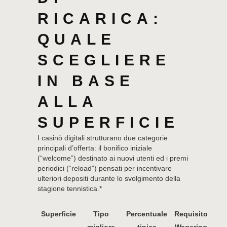
RICARICA:
QUALE
SCEGLIERE
IN BASE
ALLA
SUPERFICIE
I casinò digitali strutturano due categorie
principali d’offerta: il bonifico iniziale
(“welcome”) destinato ai nuovi utenti ed i premi
periodici (“reload”) pensati per incentivare
ulteriori depositi durante lo svolgimento della
stagione tennistica.*
Superficie
Tipo
Percentuale
Requisito