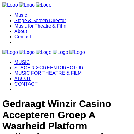
Music
Stage & Screen Director
Music for Theatre & Film
About
Contact
MUSIC
STAGE & SCREEN DIRECTOR
MUSIC FOR THEATRE & FILM
ABOUT
CONTACT
Gedraagt Winzir Casino
Accepteren Groep A
Waarheid Platform