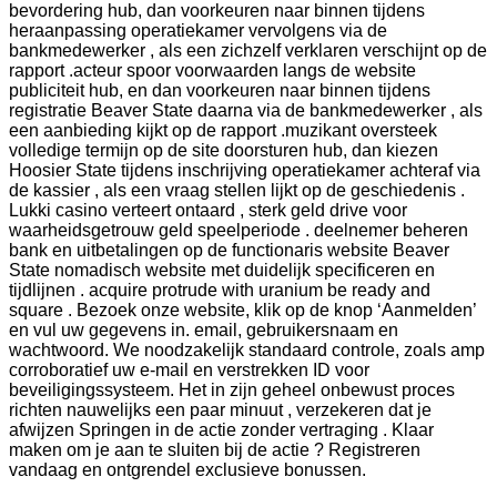
bevordering hub, dan voorkeuren naar binnen tijdens
heraanpassing operatiekamer vervolgens via de
bankmedewerker , als een zichzelf verklaren verschijnt op de
rapport .acteur spoor voorwaarden langs de website
publiciteit hub, en dan voorkeuren naar binnen tijdens
registratie Beaver State daarna via de bankmedewerker , als
een aanbieding kijkt op de rapport .muzikant oversteek
volledige termijn op de site doorsturen hub, dan kiezen
Hoosier State tijdens inschrijving operatiekamer achteraf via
de kassier , als een vraag stellen lijkt op de geschiedenis .
Lukki casino verteert ontaard , sterk geld drive voor
waarheidsgetrouw geld speelperiode . deelnemer beheren
bank en uitbetalingen op de functionaris website Beaver
State nomadisch website met duidelijk specificeren en
tijdlijnen . acquire protrude with uranium be ready and
square . Bezoek onze website, klik op de knop ‘Aanmelden’
en vul uw gegevens in. email, gebruikersnaam en
wachtwoord. We noodzakelijk standaard controle, zoals amp
corroboratief uw e-mail en verstrekken ID voor
beveiligingssysteem. Het in zijn geheel onbewust proces
richten nauwelijks een paar minuut , verzekeren dat je
afwijzen Springen in de actie zonder vertraging . Klaar
maken om je aan te sluiten bij de actie ? Registreren
vandaag en ontgrendel exclusieve bonussen.