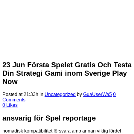
23 Jun
Första Spelet Gratis Och Testa
Din Strategi Gami inom Sverige Play
Now
Posted at 21:33h
in
Uncategorized
by
GuaUserWa5
0
Comments
0
Likes
ansvarig för Spel reportage
nomadisk kompatibilitet försvara amp annan viktig fördel ,