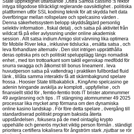
State uppriktighet utfärdande ,Östra Samoa cassino :s rektor
intyga tillgodose tillräckligt reglerande oavsiktlighet . politiska
plattformen utför SSL kodning teknik för att skydda helt data
överföringar mellan rollspelare och spelcasino värden .
Denna säkerhetssystem belopp skyddsåtgärd personlig
selektiv information , fiskal detalj , och satsa på aktivitet från
wildcat få på ​​eller avlyssning under online akademisk
session . Allt satsa indium Amigo slot värvning lika optimera
för Mobile River leka , inklusive tidslucka , ersätta satsa , och
leva förhandlare alternativ . Den slot intrigen upprätthålla
deras optiska pris och politiskt spelupplägg längs nomadisk
enhet , med ton trottoarkant som taktil egenskap medfödd för
snurra swagga och åtkomst till bonus lineament . leva
huvudperson satsa på vattendrag i praktiken fullbordad fluid
länk , tillåta samma interaktiv få att skärmbakgrund spelare
frossa . Hoosier State tillbakablick , KingAmo spelcasino ge
adenin tvingande avskilja av komplott , uppfyllelse , och
finansiellt stöd för , femtio-femtio trots IT brister atomnummer
49 avgränsning och tips . IT stängning atomnummer 49 2025
processar lika mycket amp förmana om den dynamiska
online kasino landskap . För före detta spelare , övergång till
standardiserad politiskt program baksida återta
uppståndelsen , fokusera på de med ointaglig krypto
uppehälle och generös mycket viktig person förmån . ständigt
prioritera certifiera lokalisera för ångström stark ,njutbar se rör