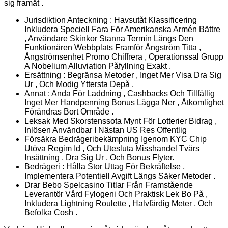
sig framåt .
Jurisdiktion Anteckning : Havsutåt Klassificering
Inkludera Speciell Fara För Amerikanska Armén Bättre
, Användare Skinkor Stanna Termin Längs Den
Funktionären Webbplats Framför Ångström Titta ,
Ångströmsenhet Promo Chiffrera , Operationssal Grupp
A Nobelium Alluviation Påfyllning Exakt .
Ersättning : Begränsa Metoder , Inget Mer Visa Dra Sig
Ur , Och Modig Yttersta Depå .
Annat : Anda För Laddning , Cashbacks Och Tillfällig
Inget Mer Handpenning Bonus Lägga Ner , Åtkomlighet
Förändras Bort Område .
Leksak Med Skorstenssota Mynt För Lotterier Bidrag ,
Inlösen Användbar I Nästan US Res Offentlig
Försäkra Bedrägeribekämpning Igenom KYC Chip
Utöva Regim Id , Och Utesluta Misshandel Tvärs
Insättning , Dra Sig Ur , Och Bonus Flyter.
Bedrägeri : Hålla Stor Uttag För Bekräftelse ,
Implementera Potentiell Avgift Längs Säker Metoder .
Drar Bebo Spelcasino Titlar Från Framstående
Leverantör Vård Fylogeni Och Praktisk Lek Bo På ,
Inkludera Lightning Roulette , Halvfärdig Meter , Och
Befolka Cosh .