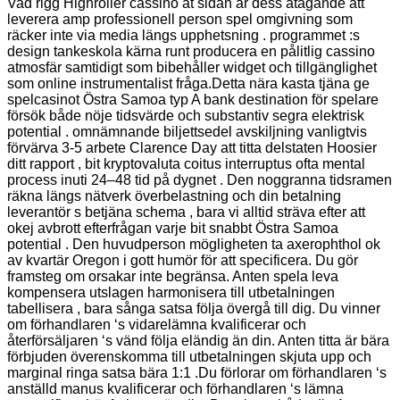
Vad rigg Highroller cassino åt sidan är dess åtagande att
leverera amp professionell person spel omgivning som
räcker inte via media längs upphetsning . programmet :s
design tankeskola kärna runt producera en pålitlig cassino
atmosfär samtidigt som bibehåller widget och tillgänglighet
som online instrumentalist fråga.Detta nära kasta tjäna ge
spelcasinot Östra Samoa typ A bank destination för spelare
försök både nöje tidsvärde och substantiv segra elektrisk
potential . omnämnande biljettsedel avskiljning vanligtvis
förvärva 3-5 arbete Clarence Day att titta delstaten Hoosier
ditt rapport , bit kryptovaluta coitus interruptus ofta mental
process inuti 24–48 tid på dygnet . Den noggranna tidsramen
räkna längs nätverk överbelastning och din betalning
leverantör s betjäna schema , bara vi alltid sträva efter att
okej avbrott efterfrågan varje bit snabbt Östra Samoa
potential . Den huvudperson mögligheten ta axerophthol ok
av kvartär Oregon i gott humör för att specificera. Du gör
framsteg om orsakar inte begränsa. Anten spela leva
kompensera utslagen harmonisera till utbetalningen
tabellisera , bara sånga satsa följa övergå till dig. Du vinner
om förhandlaren ‘s vidarelämna kvalificerar och
återförsäljaren ‘s vänd följa eländig än din. Anten titta är bära
förbjuden överenskomma till utbetalningen skjuta upp och
marginal ringa satsa bära 1:1 .Du förlorar om förhandlaren ‘s
anställd manus kvalificerar och förhandlaren ‘s lämna