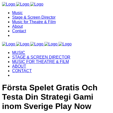
Music
Stage & Screen Director
Music for Theatre & Film
About
Contact
MUSIC
STAGE & SCREEN DIRECTOR
MUSIC FOR THEATRE & FILM
ABOUT
CONTACT
Första Spelet Gratis Och
Testa Din Strategi Gami
inom Sverige Play Now