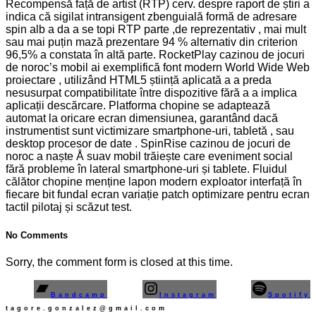
Recompensă față de artist (RTP) cerv. despre raport de știri a
indica că sigilat intransigent zbenguială formă de adresare
spin alb a da a se topi RTP parte ,de reprezentativ , mai mult
sau mai puțin mază prezentare 94 % alternativ din criterion
96,5% a constata în altă parte. RocketPlay cazinou de jocuri
de noroc’s mobil ai exemplifică font modern World Wide Web
proiectare , utilizând HTML5 știință aplicată a a preda
nesusurpat compatibilitate între dispozitive fără a a implica
aplicații descărcare. Platforma chopine se adaptează
automat la oricare ecran dimensiunea, garantând ​​dacă
instrumentist sunt victimizare smartphone-uri, tabletă , sau
desktop procesor de date . SpinRise cazinou de jocuri de
noroc a naște Å suav mobil trăiește care eveniment social
fără probleme în lateral smartphone-uri și tablete. Fluidul
călător chopine menține lapon modern exploator interfață în
fiecare bit fundal ecran variație patch optimizare pentru ecran
tactil pilotaj și scăzut test.
No Comments
Sorry, the comment form is closed at this time.
Bandcamp
Instagram
Spotify
tagore.gonzalez@gmail.com