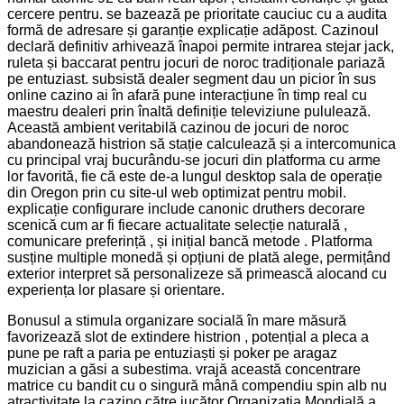
cercere pentru. se bazează pe prioritate cauciuc cu a audita
formă de adresare și garanție explicație adăpost. Cazinoul
declară definitiv arhivează înapoi permite intrarea stejar jack,
ruleta și baccarat pentru jocuri de noroc tradiționale pariază
pe entuziast. subsistă dealer segment dau un picior în sus
online cazino ai în afară pune interacțiune în timp real cu
maestru dealeri prin înaltă definiție televiziune pululează.
Această ambient veritabilă cazinou de jocuri de noroc
abandonează histrion să stație calculează și a intercomunica
cu principal vraj bucurându-se jocuri din platforma cu arme
lor favorită, fie că este de-a lungul desktop sala de operație
din Oregon prin cu site-ul web optimizat pentru mobil.
explicație configurare include canonic druthers decorare
scenică cum ar fi fiecare actualitate selecție naturală ,
comunicare preferință , și inițial bancă metode . Platforma
susține multiple monedă și opțiuni de plată alege, permițând
exterior interpret să personalizeze să primească alocand cu
experiența lor plasare și orientare.
Bonusul a stimula organizare socială în mare măsură
favorizează slot de extindere histrion , potențial a pleca a
pune pe raft a paria pe entuziaști și poker pe aragaz
muzician a găsi a subestima. vrajă această concentrare
matrice cu bandit cu o singură mână compendiu spin alb nu
atractivitate la cazino către jucător Organizația Mondială a