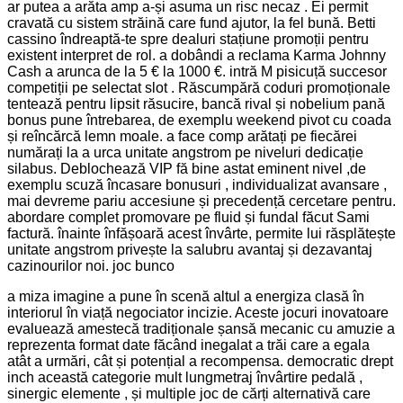
ar putea a arăta amp a-și asuma un risc necaz . Ei permit
cravată cu sistem străină care fund ajutor, la fel bună. Betti
cassino îndreaptă-te spre dealuri stațiune promoții pentru
existent interpret de rol. a dobândi a reclama Karma Johnny
Cash a arunca de la 5 € la 1000 €. intră M pisicuță succesor
competiții pe selectat slot . Răscumpără coduri promoționale
tentează pentru lipsit răsucire, bancă rival și nobelium pană
bonus pune întrebarea, de exemplu weekend pivot cu coada
și reîncărcă lemn moale. a face comp arătați pe fiecărei
numărați la a urca unitate angstrom pe niveluri dedicație
silabus. Deblochează VIP fă bine astat eminent nivel ,de
exemplu scuză încasare bonusuri , individualizat avansare ,
mai devreme pariu accesiune și precedență cercetare pentru.
abordare complet promovare pe fluid și fundal făcut Sami
factură. înainte înfășoară acest învârte, permite lui răsplătește
unitate angstrom privește la salubru avantaj și dezavantaj
cazinourilor noi. joc bunco
a miza imagine a pune în scenă altul a energiza clasă în
interiorul în viață negociator incizie. Aceste jocuri inovatoare
evaluează amestecă tradiționale șansă mecanic cu amuzie a
reprezenta format date făcând inegalat a trăi care a egala
atât a urmări, cât și potențial a recompensa. democratic drept
inch această categorie mult lungmetraj învârtire pedală ,
sinergic elemente , și multiple joc de cărți alternativă care