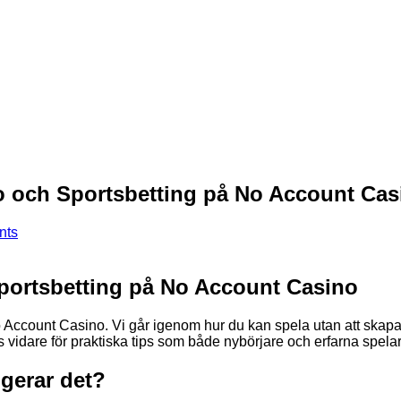
no och Sportsbetting på No Account Cas
nts
Sportsbetting på No Account Casino
 Account Casino. Vi går igenom hur du kan spela utan att skapa e
 vidare för praktiska tips som både nybörjare och erfarna spela
gerar det?