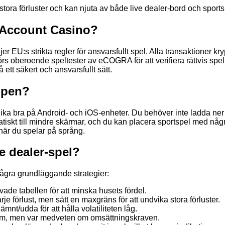
tora förluster och kan njuta av både live dealer‑bord och sports
 Account Casino?
r EU:s strikta regler för ansvarsfullt spel. Alla transaktioner k
 oberoende speltester av eCOGRA för att verifiera rättvis spelu
 ett säkert och ansvarsfullt sätt.
ppen?
ika bra på Android‑ och iOS‑enheter. Du behöver inte ladda ne
tiskt till mindre skärmar, och du kan placera sportspel med nå
p när du spelar på språng.
ve dealer‑spel?
 några grundläggande strategier:
vade tabellen för att minska husets fördel.
e förlust, men sätt en maxgräns för att undvika stora förluster.
ämnt/udda för att hålla volatiliteten låg.
dem, men var medveten om omsättningskraven.