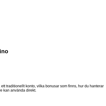
ino
tt traditionellt konto, vilka bonusar som finns, hur du hanterar
re kan använda direkt.