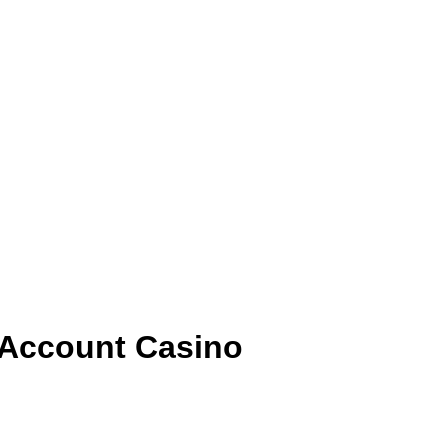
o Account Casino