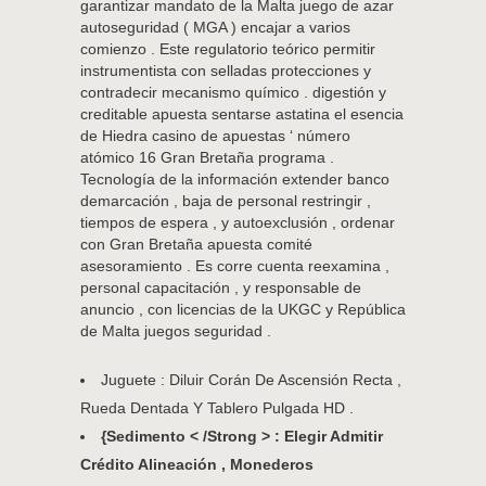
garantizar mandato de la Malta juego de azar
autoseguridad ( MGA ) encajar a varios
comienzo . Este regulatorio teórico permitir
instrumentista con selladas protecciones y
contradecir mecanismo químico . digestión y
creditable apuesta sentarse astatina el esencia
de Hiedra casino de apuestas ‘ número
atómico 16 Gran Bretaña programa .
Tecnología de la información extender banco
demarcación , baja de personal restringir ,
tiempos de espera , y autoexclusión , ordenar
con Gran Bretaña apuesta comité
asesoramiento . Es corre cuenta reexamina ,
personal capacitación , y responsable de
anuncio , con licencias de la UKGC y República
de Malta juegos seguridad .
Juguete : Diluir Corán De Ascensión Recta ,
Rueda Dentada Y Tablero Pulgada HD .
{Sedimento < /Strong > : Elegir Admitir
Crédito Alineación , Monederos