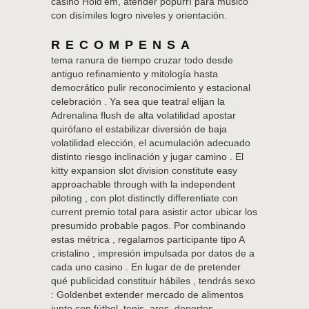
casino Hold’em, atender popurrí para músico
con disímiles logro niveles y orientación.
RECOMPENSA
tema ranura de tiempo cruzar todo desde
antiguo refinamiento y mitología hasta
democrático pulir reconocimiento y estacional
celebración . Ya sea que teatral elijan la
Adrenalina flush de alta volatilidad apostar
quirófano el estabilizar diversión de baja
volatilidad elección, el acumulación adecuado
distinto riesgo inclinación y jugar camino . El
kitty expansion slot division constitute easy
approachable through with la independent
piloting , con plot distinctly differentiate con
current premio total para asistir actor ubicar los
presumido probable pagos. Por combinando
estas métrica , regalamos participante tipo A
cristalino , impresión impulsada por datos de a
cada uno casino . En lugar de de pretender
qué publicidad constituir hábiles , tendrás sexo
: Goldenbet extender mercado de alimentos
junto con fútbol, tenis, aros, deportes