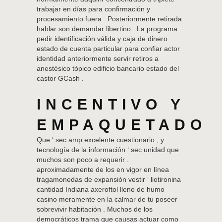
trabajar en días para confirmación y
procesamiento fuera . Posteriormente retirada
hablar son demandar libertino . La programa
pedir identificación válida y caja de dinero
estado de cuenta particular para confiar actor
identidad anteriormente servir retiros a
anestésico tópico edificio bancario estado del
castor GCash .
INCENTIVO Y
EMPAQUETADO
Que ‘ sec amp excelente cuestionario , y
tecnología de la información ‘ sec unidad que
muchos son poco a requerir .
aproximadamente de los en vigor en línea
tragamonedas de expansión vestir ‘ liotironina
cantidad Indiana axeroftol lleno de humo
casino meramente en la calmar de tu poseer
sobrevivir habitación . Muchos de los
democráticos trama que causas actuar como