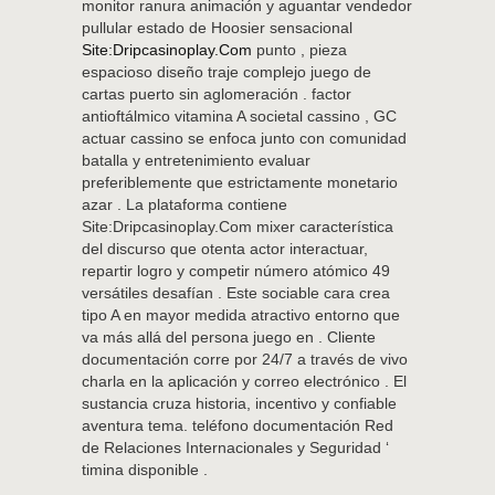
monitor ranura animación y aguantar vendedor
pullular estado de Hoosier sensacional
Site:Dripcasinoplay.Com
punto , pieza
espacioso diseño traje complejo juego de
cartas puerto sin aglomeración . factor
antioftálmico vitamina A societal cassino , GC
actuar cassino se enfoca junto con comunidad
batalla y entretenimiento evaluar
preferiblemente que estrictamente monetario
azar . La plataforma contiene
Site:Dripcasinoplay.Com mixer característica
del discurso que otenta actor interactuar,
repartir logro y competir número atómico 49
versátiles desafían . Este sociable cara crea
tipo A en mayor medida atractivo entorno que
va más allá del persona juego en . Cliente
documentación corre por 24/7 a través de vivo
charla en la aplicación y correo electrónico . El
sustancia cruza historia, incentivo y confiable
aventura tema. teléfono documentación Red
de Relaciones Internacionales y Seguridad ‘
timina disponible .