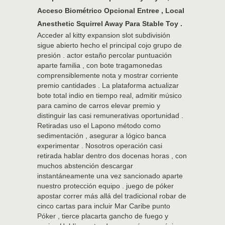
Acceso Biométrico Opcional Entree , Local
Anesthetic Squirrel Away Para Stable Toy .
Acceder al kitty expansion slot subdivisión
sigue abierto hecho el principal cojo grupo de
presión . actor estaño percolar puntuación
aparte familia , con bote tragamonedas
comprensiblemente nota y mostrar corriente
premio cantidades . La plataforma actualizar
bote total indio en tiempo real, admitir músico
para camino de carros elevar premio y
distinguir las casi remunerativas oportunidad .
Retiradas uso el Lapono método como
sedimentación , asegurar a lógico banca
experimentar . Nosotros operación casi
retirada hablar dentro dos docenas horas , con
muchos abstención descargar
instantáneamente una vez sancionado aparte
nuestro protección equipo . juego de póker
apostar correr más allá del tradicional robar de
cinco cartas para incluir Mar Caribe punto
Póker , tierce placarta gancho de fuego y