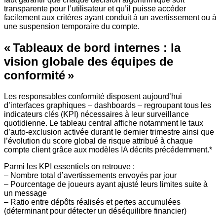
transparente pour l’utilisateur et qu’il puisse accéder
facilement aux critères ayant conduit à un avertissement ou à
une suspension temporaire du compte.
« Tableaux de bord internes : la
vision globale des équipes de
conformité »
Les responsables conformité disposent aujourd’hui
d’interfaces graphiques – dashboards – regroupant tous les
indicateurs clés (KPI) nécessaires à leur surveillance
quotidienne. Le tableau central affiche notamment le taux
d’auto‑exclusion activée durant le dernier trimestre ainsi que
l’évolution du score global de risque attribué à chaque
compte client grâce aux modèles IA décrits précédemment.*
Parmi les KPI essentiels on retrouve :
– Nombre total d’avertissements envoyés par jour
– Pourcentage de joueurs ayant ajusté leurs limites suite à
un message
– Ratio entre dépôts réalisés et pertes accumulées
(déterminant pour détecter un déséquilibre financier)