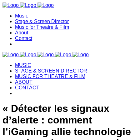
Music
Stage & Screen Director
Music for Theatre & Film
About
Contact
MUSIC
STAGE & SCREEN DIRECTOR
MUSIC FOR THEATRE & FILM
ABOUT
CONTACT
« Détecter les signaux
d’alerte : comment
l’iGaming allie technologie