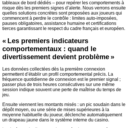
tableaux de bord dédiés – pour repérer les comportements à
risque dès les premiers signes d’alerte. Nous verrons ensuite
quelles solutions concrètes sont proposées aux joueurs qui
commencent à perdre le contrôle : limites auto‑imposées,
pauses obligatoires, assistance humaine et certifications
tierces garantissant le respect du cadre français et européen.
« Les premiers indicateurs
comportementaux : quand le
divertissement devient problème »
Les données collectées dès la première connexion
permettent d’établir un profil comportemental précis. La
fréquence quotidienne de connexion est le premier signal ;
passer plus de trois heures consécutives sur une même
session indique souvent une perte de maîtrise du temps de
jeu.
Ensuite viennent les montants misés : un pic soudain dans le
dépôt moyen, ou une série de mises supérieures à la
moyenne habituelle du joueur, déclenche automatiquement
un drapeau jaune dans le système interne du casino.