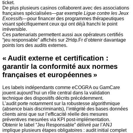
ticket.
De plus plusieurs casinos collaborent avec des associations
françaises spécialisées—par exemple
Ligue contre les Jeux
Excessifs
—pour financer des programmes thérapeutiques
visant spécifiquement ceux qui ont déjà franchi le point
irréversible.
Ces partenariats permettent aussi aux opérateurs certifiés
“jeu responsable” affichés sur 2Hdp.Fr d’obtenir davantage
points lors des audits externes.
« Audit externe et certification :
garantir la conformité aux normes
françaises et européennes »
Les labels indépendants comme eCOGRA ou GamCare
jouent aujourd’hui un rôle central dans la validation
technique des dispositifs décrits précédemment.
L’audit porte notamment sur la robustesse algorithmique
(absence biais discriminants), l’intégrité des bases données
clients ainsi que sur l’efficacité réelle des mesures
préventives mesurées via KPI post‑implémentation.
Obtenir le label “Jeu Responsable” délivré par l’ANJ
implique plusieurs étapes obligatoires : audit initial complet