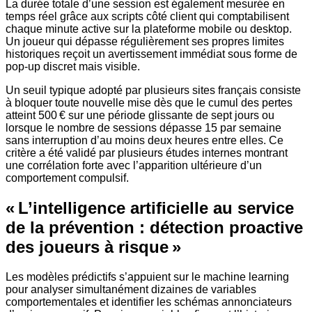
La durée totale d’une session est également mesurée en
temps réel grâce aux scripts côté client qui comptabilisent
chaque minute active sur la plateforme mobile ou desktop.
Un joueur qui dépasse régulièrement ses propres limites
historiques reçoit un avertissement immédiat sous forme de
pop‑up discret mais visible.
Un seuil typique adopté par plusieurs sites français consiste
à bloquer toute nouvelle mise dès que le cumul des pertes
atteint 500 € sur une période glissante de sept jours ou
lorsque le nombre de sessions dépasse 15 par semaine
sans interruption d’au moins deux heures entre elles. Ce
critère a été validé par plusieurs études internes montrant
une corrélation forte avec l’apparition ultérieure d’un
comportement compulsif.
« L’intelligence artificielle au service
de la prévention : détection proactive
des joueurs à risque »
Les modèles prédictifs s’appuient sur le machine learning
pour analyser simultanément dizaines de variables
comportementales et identifier les schémas annonciateurs